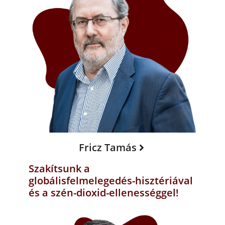
Fricz Tamás
Szakítsunk a
globálisfelmelegedés-hisztériával
és a szén-dioxid-ellenességgel!