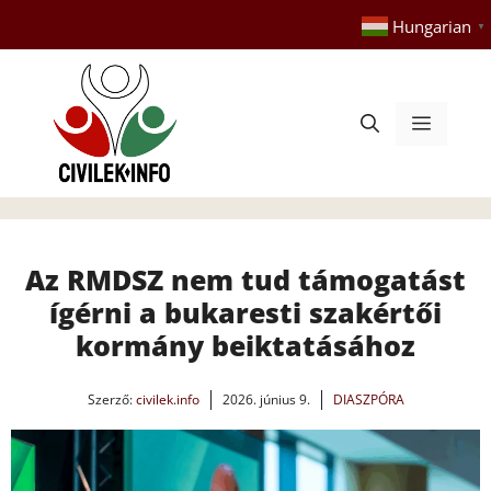
Kilépés
Hungarian
▼
a
tartalomba
Menü
Az RMDSZ nem tud támogatást
ígérni a bukaresti szakértői
kormány beiktatásához
Szerző:
civilek.info
2026. június 9.
DIASZPÓRA