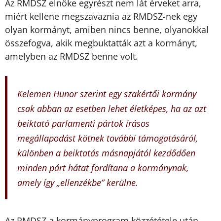
Az RMDSZ elnöke egyrészt nem lát érveket arra,
miért kellene megszavaznia az RMDSZ-nek egy
olyan kormányt, amiben nincs benne, olyanokkal
összefogva, akik megbuktatták azt a kormányt,
amelyben az RMDSZ benne volt.
Kelemen Hunor szerint egy szakértői kormány
csak abban az esetben lehet életképes, ha az azt
beiktató parlamenti pártok írásos
megállapodást kötnek további támogatásáról,
különben a beiktatás másnapjától kezdődően
minden párt hátat fordítana a kormánynak,
amely így „ellenzékbe” kerülne.
Az RMDSZ a kormányprogram közzététele után