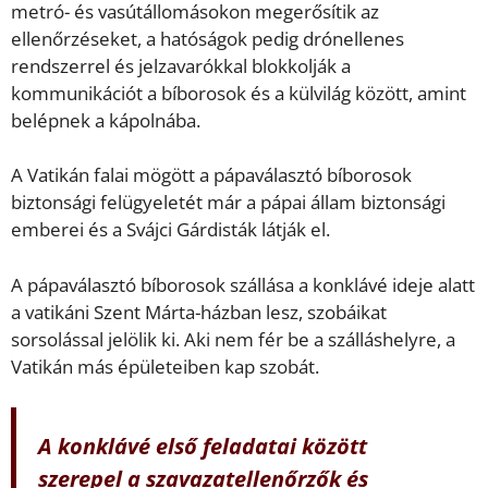
metró- és vasútállomásokon megerősítik az
ellenőrzéseket, a hatóságok pedig drónellenes
rendszerrel és jelzavarókkal blokkolják a
kommunikációt a bíborosok és a külvilág között, amint
belépnek a kápolnába.
A Vatikán falai mögött a pápaválasztó bíborosok
biztonsági felügyeletét már a pápai állam biztonsági
emberei és a Svájci Gárdisták látják el.
A pápaválasztó bíborosok szállása a konklávé ideje alatt
a vatikáni Szent Márta-házban lesz, szobáikat
sorsolással jelölik ki. Aki nem fér be a szálláshelyre, a
Vatikán más épületeiben kap szobát.
A konklávé első feladatai között
szerepel a szavazatellenőrzők és