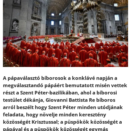
A pápaválasztó bíborosok a konklávé napján a
megválasztandó pápáért bemutatott misén vettek
részt a Szent Péter-bazilikában, ahol a bíborosi
testület dékánja, Giovanni Battista Re bíboros
arról beszélt hogy Szent Péter minden utódjának
feladata, hogy növelje minden keresztény
közösségét Krisztussal; a püspökök közösségét a
pápával és a püspökök közösségét egymás