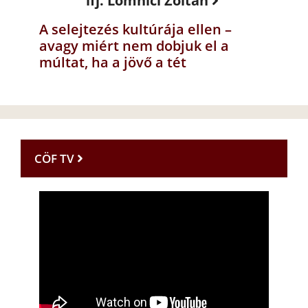
ifj. Lomnici Zoltán
A selejtezés kultúrája ellen –
avagy miért nem dobjuk el a
múltat, ha a jövő a tét
CÖF TV