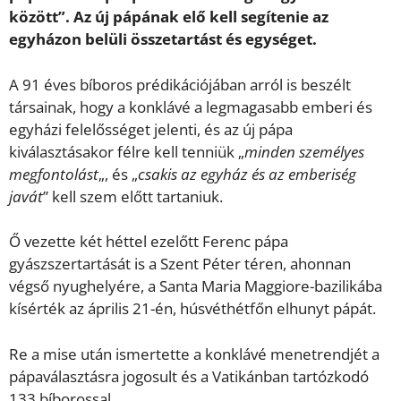
között”. Az új pápának elő kell segítenie az
egyházon belüli összetartást és egységet.
A 91 éves bíboros prédikációjában arról is beszélt
társainak, hogy a konklávé a legmagasabb emberi és
egyházi felelősséget jelenti, és az új pápa
kiválasztásakor félre kell tenniük „
minden személyes
megfontolást
„, és „
csakis az egyház és az emberiség
javát
” kell szem előtt tartaniuk.
Ő vezette két héttel ezelőtt Ferenc pápa
gyászszertartását is a Szent Péter téren, ahonnan
végső nyughelyére, a Santa Maria Maggiore-bazilikába
kísérték az április 21-én, húsvéthétfőn elhunyt pápát.
Re a mise után ismertette a konklávé menetrendjét a
pápaválasztásra jogosult és a Vatikánban tartózkodó
133 bíborossal.