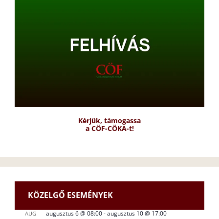
Kérjük, támogassa
a CÖF-CÖKA-t!
KÖZELGŐ ESEMÉNYEK
augusztus 6 @ 08:00
-
augusztus 10 @ 17:00
AUG