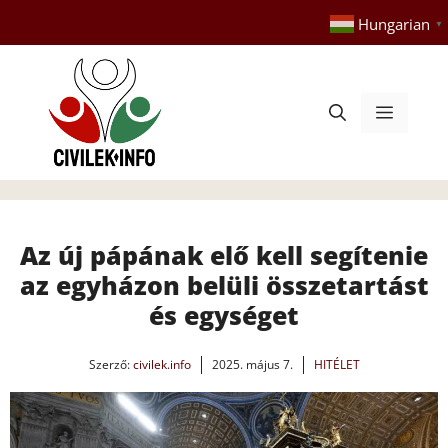
Kilépés
Hungarian
▼
a
tartalomba
Menü
Az új pápának elő kell segítenie
az egyházon belüli összetartást
és egységet
Szerző:
civilek.info
2025. május 7.
HITÉLET