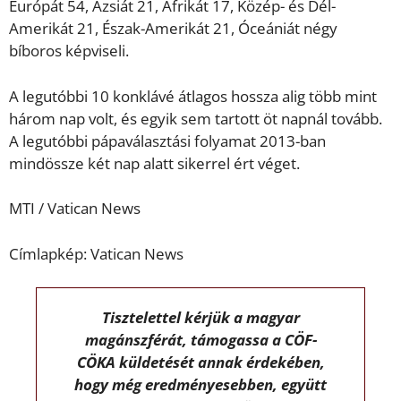
Európát 54, Ázsiát 21, Afrikát 17, Közép- és Dél-
Amerikát 21, Észak-Amerikát 21, Óceániát négy
bíboros képviseli.
A legutóbbi 10 konklávé átlagos hossza alig több mint
három nap volt, és egyik sem tartott öt napnál tovább.
A legutóbbi pápaválasztási folyamat 2013-ban
mindössze két nap alatt sikerrel ért véget.
MTI / Vatican News
Címlapkép: Vatican News
Tisztelettel kérjük a magyar
magánszférát, támogassa a CÖF-
CÖKA küldetését annak érdekében,
hogy még eredményesebben, együtt