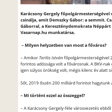
Karácsony Gergely főpolgármesterségével v
csinálja, amit Demszky Gábor: a semmit. C
Gáborral, a Kereszténydemokrata Néppárt f
Vasarnap.hu munkatársa.
– Milyen helyzetben van most a főváros?
– Amikor
Tarlós István
főpolgármesterségével 20
forintos adóssága volt a fővárosnak. A BKV-nak 
igen súlyos örökség volt, mégis kilenc év alatt si
Sőt, 2019 őszén 200 milliárd forintot hagytunk 
– Mi történt ezzel az összeggel?
– A Karácsony Gergely-féle városvezetés ebből 8