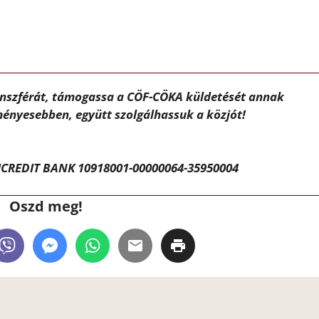
ánszférát, támogassa a CÖF-CÖKA küldetését annak
ényesebben, együtt szolgálhassuk a közjót!
CREDIT BANK 10918001-00000064-35950004
Oszd meg!