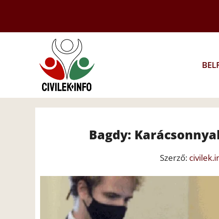
Kilépés
a
tartalomba
BEL
Bagdy: Karácsonnyal
Szerző:
civilek.i