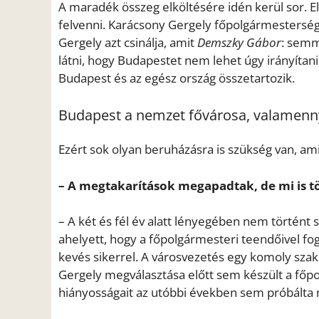
A maradék összeg elköltésére idén kerül sor. El
felvenni. Karácsony Gergely főpolgármesterség
Gergely azt csinálja, amit
Demszky Gábor
: semm
látni, hogy Budapestet nem lehet úgy irányítan
Budapest és az egész ország összetartozik.
Budapest a nemzet fővárosa, valamenn
Ezért sok olyan beruházásra is szükség van, ami
– A megtakarítások megapadtak, de mi is tör
– A két és fél év alatt lényegében nem történt
ahelyett, hogy a főpolgármesteri teendőivel fog
kevés sikerrel. A városvezetés egy komoly sza
Gergely megválasztása előtt sem készült a fő
hiányosságait az utóbbi években sem próbálta 