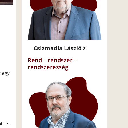
Csizmadia László
Rend – rendszer –
rendszeresség
z egy
t el.