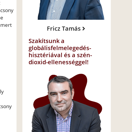
t
ácsony
ne
, mert
Fricz Tamás
Szakítsunk a
globálisfelmelegedés-
hisztériával és a szén-
dioxid-ellenességgel!
ly
–
ácsony