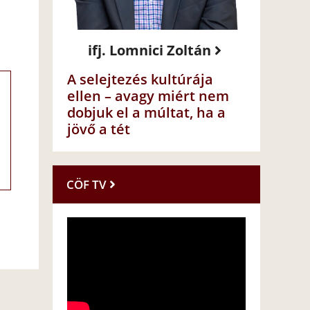
ifj. Lomnici Zoltán
A selejtezés kultúrája
ellen – avagy miért nem
dobjuk el a múltat, ha a
jövő a tét
CÖF TV