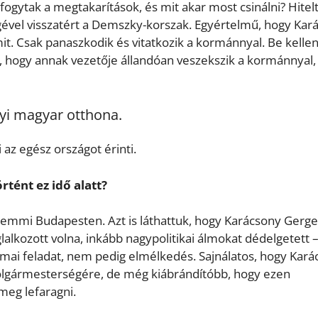
fogytak a megtakarítások, és mit akar most csinálni? Hitel
ével visszatért a Demszky-korszak. Egyértelmű, hogy Kar
it. Csak panaszkodik és vitatkozik a kormánnyal. Be kelle
i, hogy annak vezetője állandóan veszekszik a kormánnyal
yi magyar otthona.
 az egész országot érinti.
tént ez idő alatt?
 semmi Budapesten. Azt is láthattuk, hogy Karácsony Gerge
lalkozott volna, inkább nagypolitikai álmokat dédelgetett 
kmai feladat, nem pedig elmélkedés. Sajnálatos, hogy Kar
polgármesterségére, de még kiábrándítóbb, hogy ezen
meg lefaragni.