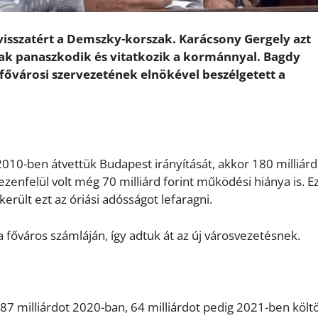
isszatért a Demszky-korszak. Karácsony Gergely azt
sak panaszkodik és vitatkozik a kormánnyal. Bagdy
ővárosi szervezetének elnökével beszélgetett a
10-ben átvettük Budapest irányítását, akkor 180 milliárd
ezenfelül volt még 70 milliárd forint működési hiánya is. E
került ezt az óriási adósságot lefaragni.
a főváros számláján, így adtuk át az új városvezetésnek.
7 milliárdot 2020-ban, 64 milliárdot pedig 2021-ben költöt