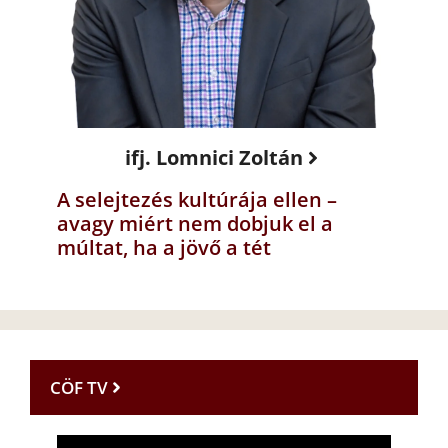
ifj. Lomnici Zoltán
A selejtezés kultúrája ellen –
avagy miért nem dobjuk el a
múltat, ha a jövő a tét
CÖF TV