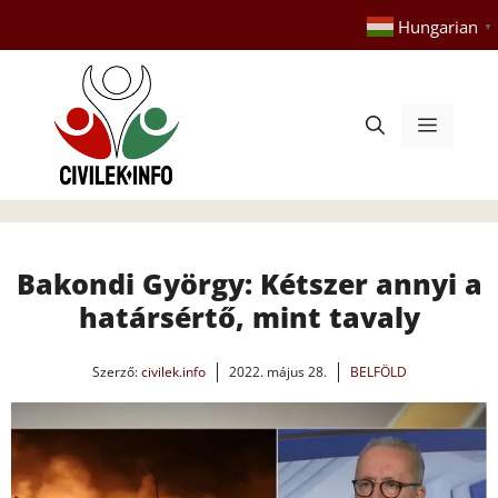
Kilépés
Hungarian
▼
a
tartalomba
Menü
Bakondi György: Kétszer annyi a
határsértő, mint tavaly
Szerző:
civilek.info
2022. május 28.
BELFÖLD