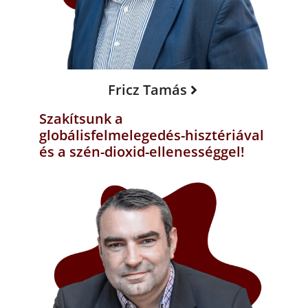
Fricz Tamás
Szakítsunk a
globálisfelmelegedés-hisztériával
és a szén-dioxid-ellenességgel!