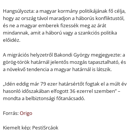
Hangsúlyozta: a magyar kormány politikájának fő célja,
hogy az ország távol maradjon a háborús konfliktustól,
és ne a magyar emberek fizessék meg az árát
mindannak, amit a háború vagy a szankciós politika
előidéz.
A migrációs helyzetről Bakondi György megjegyezte: a
görög-török határnál jelentős mozgás tapasztalható, és
a növekvő tendencia a magyar határnál is látszik.
„Idén eddig már 79 ezer határsértőt fogtak el a múlt év
hasonló időszakában elfogott 36 ezerrel szemben” –
mondta a belbiztonsági főtanácsadó.
Forrás:
Origo
Kiemelt kép: PestiSrcáok