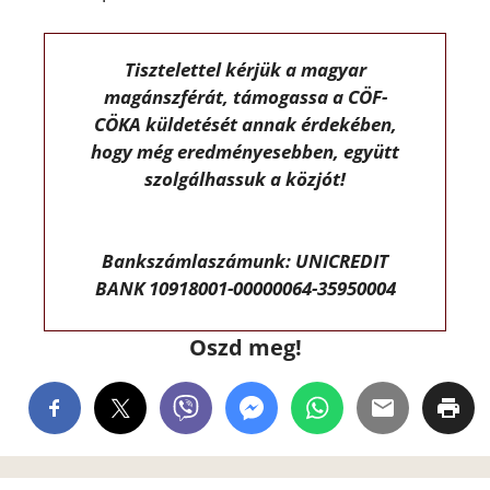
Tisztelettel kérjük a magyar
magánszférát, támogassa a CÖF-
CÖKA küldetését annak érdekében,
hogy még eredményesebben, együtt
szolgálhassuk a közjót!
Bankszámlaszámunk: UNICREDIT
BANK 10918001-00000064-35950004
Oszd meg!