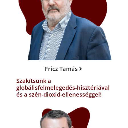
Fricz Tamás
Szakítsunk a
globálisfelmelegedés-hisztériával
és a szén-dioxid-ellenességgel!