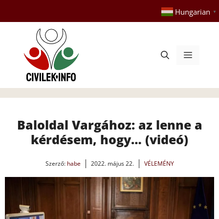
Kilépés
Hungarian
▼
a
tartalomba
Menü
Baloldal Vargához: az lenne a
kérdésem, hogy… (videó)
Szerző:
habe
2022. május 22.
VÉLEMÉNY