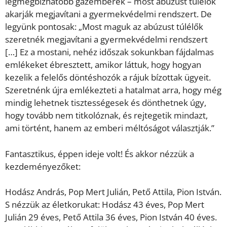
legmegbízhatóbb gazemberek – most abúzust túlélők
akarják megjavítani a gyermekvédelmi rendszert. De
legyünk pontosak: „Most maguk az abúzust túlélők
szeretnék megjavítani a gyermekvédelmi rendszert
[…] Ez a mostani, nehéz időszak sokunkban fájdalmas
emlékeket ébresztett, amikor láttuk, hogy hogyan
kezelik a felelős döntéshozók a rájuk bízottak ügyeit.
Szeretnénk újra emlékezteti a hatalmat arra, hogy még
mindig lehetnek tisztességesek és dönthetnek úgy,
hogy tovább nem titkolóznak, és rejtegetik mindazt,
ami történt, hanem az emberi méltóságot választják.”
Fantasztikus, éppen ideje volt! És akkor nézzük a
kezdeményezőket:
Hodász András, Pop Mert Julián, Pető Attila, Pion István.
S nézzük az életkorukat: Hodász 43 éves, Pop Mert
Julián 29 éves, Pető Attila 36 éves, Pion István 40 éves.