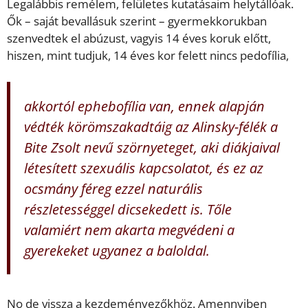
Legalábbis remélem, felületes kutatásaim helytállóak.
Ők – saját bevallásuk szerint – gyermekkorukban
szenvedtek el abúzust, vagyis 14 éves koruk előtt,
hiszen, mint tudjuk, 14 éves kor felett nincs pedofília,
akkortól ephebofília van, ennek alapján
védték körömszakadtáig az Alinsky-félék a
Bite Zsolt nevű szörnyeteget, aki diákjaival
létesített szexuális kapcsolatot, és ez az
ocsmány féreg ezzel naturális
részletességgel dicsekedett is. Tőle
valamiért nem akarta megvédeni a
gyerekeket ugyanez a baloldal.
No de vissza a kezdeményezőkhöz. Amennyiben