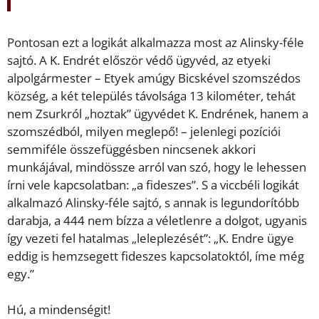
Pontosan ezt a logikát alkalmazza most az Alinsky-féle
sajtó. A K. Endrét először védő ügyvéd, az etyeki
alpolgármester – Etyek amúgy Bicskével szomszédos
község, a két település távolsága 13 kilométer, tehát
nem Zsurkról „hoztak” ügyvédet K. Endrének, hanem a
szomszédból, milyen meglepő! – jelenlegi pozíciói
semmiféle összefüggésben nincsenek akkori
munkájával, mindössze arról van szó, hogy le lehessen
írni vele kapcsolatban: „a fideszes”. S a viccbéli logikát
alkalmazó Alinsky-féle sajtó, s annak is legundorítóbb
darabja, a 444 nem bízza a véletlenre a dolgot, ugyanis
így vezeti fel hatalmas „leleplezését”: „K. Endre ügye
eddig is hemzsegett fideszes kapcsolatoktól, íme még
egy.”
Hú, a mindenségit!