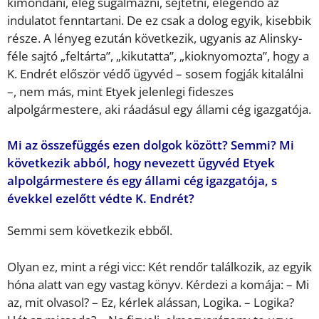
kimondani, elég sugalmazni, sejtetni, elegendő az
indulatot fenntartani. De ez csak a dolog egyik, kisebbik
része. A lényeg ezután következik, ugyanis az Alinsky-
féle sajtó „feltárta”, „kikutatta”, „kioknyomozta”, hogy a
K. Endrét először védő ügyvéd – sosem fogják kitalálni
–, nem más, mint Etyek jelenlegi fideszes
alpolgármestere, aki ráadásul egy állami cég igazgatója.
Mi az összefüggés ezen dolgok között? Semmi? Mi
következik abból, hogy nevezett ügyvéd Etyek
alpolgármestere és egy állami cég igazgatója, s
évekkel ezelőtt védte K. Endrét?
Semmi sem következik ebből.
Olyan ez, mint a régi vicc: Két rendőr találkozik, az egyik
hóna alatt van egy vastag könyv. Kérdezi a komája: – Mi
az, mit olvasol? – Ez, kérlek alássan, Logika. – Logika?