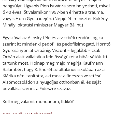
hangsúlyt. Ugyanis Pion Istvánra sem helyezheti, mivel
ő 40 éves, őt valamikor 1997-ben érhette a trauma,
vagyis Horn Gyula idején. (Népjóléti miniszter Kökény
Mihály, oktatási miniszter Magyar Bálint.)
Egyszóval az Alinsky-féle és a viccbéli rendőri logika
szerint itt mindenki pedofil és pedofilsimogató, Horntól
Gyurcsányon át Orbánig. Viszont – legalább – csak
Orbán alatt vállalták a felelősségüket a hibát vétők. Itt
tartunk most. Holnap meg majd megírja Kaufmann
Balambér, hogy K. Endrét az általános iskolában az a
Klárika néni tanította, aki most a fideszes vezetésű
Alsómocsoládon a nyugdíjas otthonban él, és saját
bevallása szerint a Fideszre szavaz.
Kell még valamit mondanom, Ildikó?