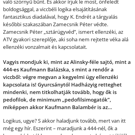
való szörnyű bűnt. És akkor írjuk le most, önfeledt
boldogsággal, a viccbéli logika elsajátításának
fantasztikus diadalával, hogy K. Endrét a tárgyalás
későbbi szakaszában Zamecsnik Péter védte.
Zamecsnik Péter „sztárügyvéd”, ismert ellenzéki, az
ATV gyakori szereplője, aki soha nem rejtette véka alá
ellenzéki vonzalmait és kapcsolatait.
Vagyis mondjuk ki, mint az Alinsky-féle sajtó, mint a
444-es Kaufmann Balázska, s mint a rendőr a
viccből: végre megvan a kegyelmi ügy ellenzéki
kapcsolata is! Gyurcsánytól Hadházyig retteghet
mindenki, nem titkolhatják tovább, hogy ők is
pedofilok, de minimum „pedofilsimogatók”,
miképpen akkor Kaufmann Balambér is az…
Logikus, ugye? S akkor haladjunk tovább, mert van itt
még egy hír. Eszerint – maradjunk a 444-nél, ők a