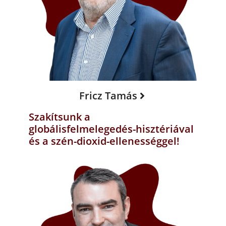
Fricz Tamás
Szakítsunk a
globálisfelmelegedés-hisztériával
és a szén-dioxid-ellenességgel!