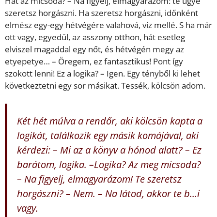
Hát az micsoda? – Na figyelj, elmagyarázom: te ugye
szeretsz horgászni. Ha szeretsz horgászni, időnként
elmész egy-egy hétvégére valahová, víz mellé. S ha már
ott vagy, egyedül, az asszony otthon, hát esetleg
elviszel magaddal egy nőt, és hétvégén megy az
etyepetye… – Öregem, ez fantasztikus! Pont így
szokott lenni! Ez a logika? – Igen. Egy tényből ki lehet
következtetni egy sor másikat. Tessék, kölcsön adom.
Két hét múlva a rendőr, aki kölcsön kapta a
logikát, találkozik egy másik komájával, aki
kérdezi: – Mi az a könyv a hónod alatt? – Ez
barátom, logika. –Logika? Az meg micsoda?
– Na figyelj, elmagyarázom! Te szeretsz
horgászni? – Nem. – Na látod, akkor te b…i
vagy.