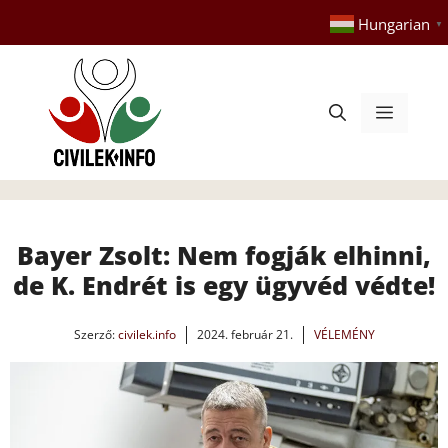
Kilépés
Hungarian
▼
a
tartalomba
Menü
Bayer Zsolt: Nem fogják elhinni,
de K. Endrét is egy ügyvéd védte!
Szerző:
civilek.info
2024. február 21.
VÉLEMÉNY