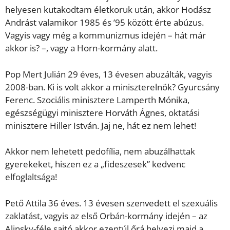
helyesen kutakodtam életkoruk után, akkor Hodász
Andrást valamikor 1985 és ’95 között érte abúzus.
Vagyis vagy még a kommunizmus idején – hát már
akkor is? –, vagy a Horn-kormány alatt.
Pop Mert Julián 29 éves, 13 évesen abuzálták, vagyis
2008-ban. Ki is volt akkor a miniszterelnök? Gyurcsány
Ferenc. Szociális minisztere Lamperth Mónika,
egészségügyi minisztere Horváth Ágnes, oktatási
minisztere Hiller István. Jaj ne, hát ez nem lehet!
Akkor nem lehetett pedofília, nem abuzálhattak
gyerekeket, hiszen ez a „fideszesek” kedvenc
elfoglaltsága!
Pető Attila 36 éves. 13 évesen szenvedett el szexuális
zaklatást, vagyis az első Orbán-kormány idején – az
Alinsky-féle sajtó akkor ezentúl őrá helyezi majd a