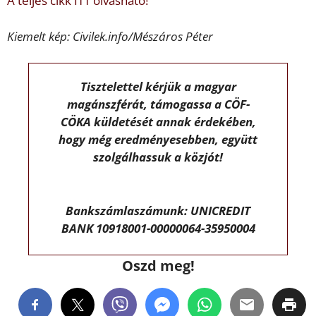
A teljes cikk ITT olvasható!
Kiemelt kép: Civilek.info/Mészáros Péter
Tisztelettel kérjük a magyar
magánszférát, támogassa a CÖF-
CÖKA küldetését annak érdekében,
hogy még eredményesebben, együtt
szolgálhassuk a közjót!
Bankszámlaszámunk: UNICREDIT
BANK 10918001-00000064-35950004
Oszd meg!