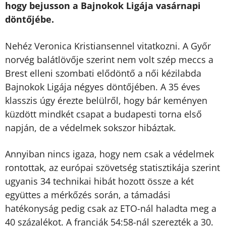
hogy bejusson a Bajnokok Ligája vasárnapi
döntőjébe.
Nehéz Veronica Kristiansennel vitatkozni. A Győr
norvég balátlövője szerint nem volt szép meccs a
Brest elleni szombati elődöntő a női kézilabda
Bajnokok Ligája négyes döntőjében. A 35 éves
klasszis úgy érezte belülről, hogy bár keményen
küzdött mindkét csapat a budapesti torna első
napján, de a védelmek sokszor hibáztak.
Annyiban nincs igaza, hogy nem csak a védelmek
rontottak, az európai szövetség statisztikája szerint
ugyanis 34 technikai hibát hozott össze a két
együttes a mérkőzés során, a támadási
hatékonyság pedig csak az ETO-nál haladta meg a
40 százalékot. A franciák 54:58-nál szerezték a 30.