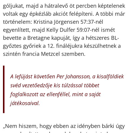
góljukat, majd a hátralevő öt percben képtelenek
voltak egy épkézláb akciót felépíteni. A többi már
történelem: Kristina Jörgensen 57:37-nél
egyenlített, majd Kelly Dulfer 59:07-nél ismét
bevette a Bretagne kapuját, így a hétszeres BL-
győztes győriek a 12. fináléjukra készülhetnek a
szintén francia Metzcel szemben.
A lefújást követően Per Johansson, a kisalföldiek
svéd vezetőedzője kis túlzással többet
foglalkozott az ellenféllel, mint a saját
játékosaival.
„Nem hiszem, hogy ebben az idényben bárki úgy