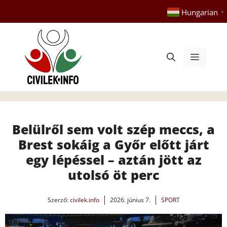
Kilépés
Hungarian
▼
a
tartalomba
Menü
Belülről sem volt szép meccs, a
Brest sokáig a Győr előtt járt
egy lépéssel – aztán jött az
utolsó öt perc
Szerző:
civilek.info
2026. június 7.
SPORT