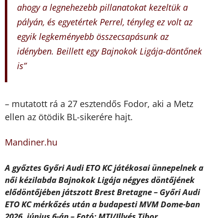
ahogy a legnehezebb pillanatokat kezeltük a
pályán, és egyetértek Perrel, tényleg ez volt az
egyik legkeményebb összecsapásunk az
idényben. Beillett egy Bajnokok Ligája-döntőnek
is”
– mutatott rá a 27 esztendős Fodor, aki a Metz
ellen az ötödik BL-sikerére hajt.
Mandiner.hu
A győztes Győri Audi ETO KC játékosai ünnepelnek a
női kézilabda Bajnokok Ligája négyes döntőjének
elődöntőjében játszott Brest Bretagne – Győri Audi
ETO KC mérkőzés után a budapesti MVM Dome-ban
2026. június 6-án – Fotó: MTI/Illyés Tibor