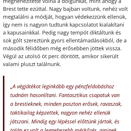
megnehezítette volna a dolgunkat, mint ahogy a
Brest tette ezúttal. Nagy bajban voltunk, nehéz volt
megtalálni a módját, hogyan védekezzünk ellenük,
így nem is nagyon tudtunk kapcsolatot kialakítani
a kapusainkkal. Pedig nagy tempót diktáltunk és
sok gólt szereztünk gyors ellentámadásokból, de a
második félidőben még erősebben jöttek vissza.
Végül az utolsó öt perc döntött, amikor sikerült
valami pluszt találnunk.
„
A végjátékot leginkább egy pénzfeldobáshoz
tudnám hasonlítani. Fantasztikus csapatuk van
a brestieknek, minden poszton erősek, ravaszak,
taktikailag képzettek, nagyon nehéz ellenük
játszani. Mindig egy lépéssel előttünk jártak, és
talán ez volt a legnehezebb mérkőzés, aminek