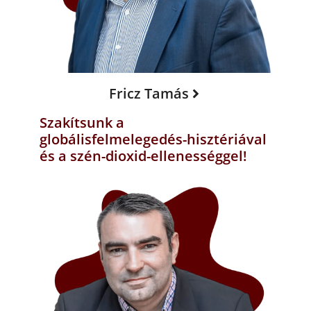
Fricz Tamás
Szakítsunk a
globálisfelmelegedés-hisztériával
és a szén-dioxid-ellenességgel!