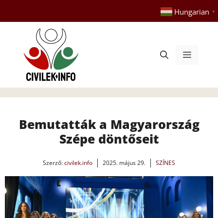
Kilépés
Hungarian
▼
a
tartalomba
Menü
Bemutatták a Magyarország
Szépe döntőseit
Szerző:
civilek.info
2025. május 29.
SZÍNES