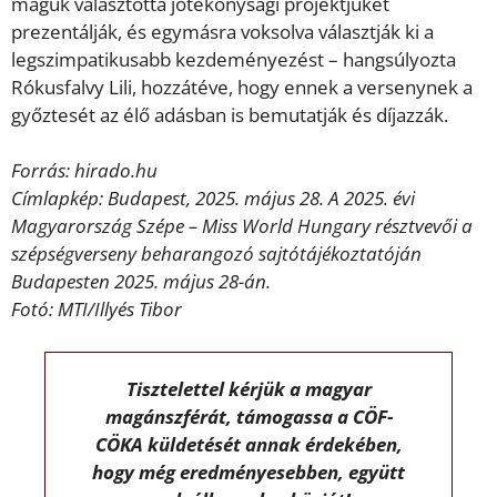
maguk választotta jótékonysági projektjüket
prezentálják, és egymásra voksolva választják ki a
legszimpatikusabb kezdeményezést – hangsúlyozta
Rókusfalvy Lili, hozzátéve, hogy ennek a versenynek a
győztesét az élő adásban is bemutatják és díjazzák.
Forrás: hirado.hu
Címlapkép: Budapest, 2025. május 28. A 2025. évi
Magyarország Szépe – Miss World Hungary résztvevői a
szépségverseny beharangozó sajtótájékoztatóján
Budapesten 2025. május 28-án.
Fotó: MTI/Illyés Tibor
Tisztelettel kérjük a magyar
magánszférát, támogassa a CÖF-
CÖKA küldetését annak érdekében,
hogy még eredményesebben, együtt