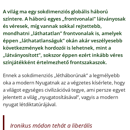
A világ ma egy sokdimenziós globális háború
színtere. A háború egyes „frontvonalai” látványosak
és véresek, míg vannak sokkal rejtettebb,
mondhatni „láthatatlan” frontvonalak is, amelyek
éppen „láthatatlanságuk” okán akár veszélyesebb
következmények hordozói is lehetnek, mint a
„látványosított”, sokszor éppen ezért inkább véres
színjátékként értelmezhető frontszakaszok.
Ennek a sokdimenziós „létháborúnak” a legmélyebb
oka a modern Nyugatnak az a végzetes kísérlete, hogy
a világot egységes civilizációvá tegye, ami persze egyet
jelentett a világ „nyugatosításával”, vagyis a modern
nyugat létdiktatúrájával.
Ironikus módon tehát a liberális