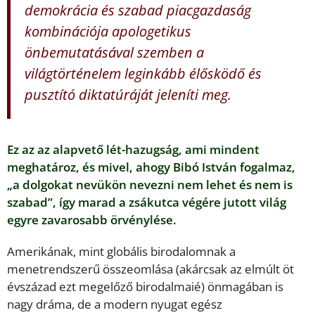
demokrácia és szabad piacgazdaság
kombinációja apologetikus
önbemutatásával szemben a
világtörténelem leginkább élősködő és
pusztító diktatúráját jeleníti meg.
Ez az az alapvető lét-hazugság, ami mindent
meghatároz, és mivel, ahogy Bibó István fogalmaz,
„a dolgokat nevükön nevezni nem lehet és nem is
szabad”, így marad a zsákutca végére jutott világ
egyre zavarosabb örvénylése.
Amerikának, mint globális birodalomnak a
menetrendszerű összeomlása (akárcsak az elmúlt öt
évszázad ezt megelőző birodalmaié) önmagában is
nagy dráma, de a modern nyugat egész