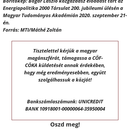
Borítókép: Bogár László közgazdász elõadást tart az
Energiapolitika 2000 Társulat 200. jubileumi ülésén a
Magyar Tudományos Akadémián 2020. szeptember 21-
én.
Forrás: MTI/Máthé Zoltán
Tisztelettel kérjük a magyar
magánszférát, támogassa a CÖF-
CÖKA küldetését annak érdekében,
hogy még eredményesebben, együtt
szolgálhassuk a közjót!
Bankszámlaszámunk: UNICREDIT
BANK 10918001-00000064-35950004
Oszd meg!