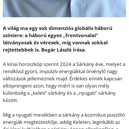
A világ ma egy sok dimenziós globális háború
színtere: a háború egyes „frontvonalai”
látványosak és véresek, míg vannak sokkal
rejtettebbek is. Bogár László írása.
A kínai horoszkóp szerint 2024 a Sárkány éve, melyet a
rendkívül gyors, impulzív energiákkal örvénylő nagy
változások jellemeznek majd. Érdekes ennek kapcsán
eltöprengeni azon, hogy miért is van olyan mély
különbség a „keleti” sárkány és a „nyugati” sárkány
között.
Míg a nyugati mesékben a sárkány a kozmikus pusztító
energiák megtestesítője, addig Keleten, leginkább az