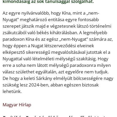
kimondásáig az sok tanulsággal szolgálhat.
Az egyre nyilvánvalóbb, hogy Kína, mint a „nem-
Nyugat” meghatározó entitása egyre fontosabb
szerepet játszik majd e végzetesnek látszó történelmi
zsákutcából való békés kihátrálásban. A legmélyebb
paradoxon Kína és az egész „nem-Nyugat” számára az,
hogy éppen a Nugat létszerveződési elveinek
elképesztő sikerességű megvalósításával jutottak el a
Nyugattal való lételméleti mélységű szakításig. Hogy
erre a soha nem látott mélységű paradoxonra milyen
válasz születhet egyáltalán, azt egyelőre nem tudjuk.
De hogy a keleti Sárkány elmélyült bölcsességére nagy
szükség lesz 2024-ben, abban egészen biztosak
lehetünk.
Magyar Hírlap