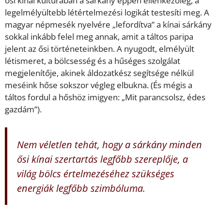
ősi kínai kultúrában a sárkány éppen ellenkezőleg, a
legelmélyültebb létértelmezési logikát testesíti meg. A
magyar népmesék nyelvére „lefordítva” a kínai sárkány
sokkal inkább felel meg annak, amit a táltos paripa
jelent az ősi történeteinkben. A nyugodt, elmélyült
létismeret, a bölcsesség és a hűséges szolgálat
megjelenítője, akinek áldozatkész segítsége nélkül
meséink hőse sokszor végleg elbukna. (És mégis a
táltos fordul a hőshöz imigyen: „Mit parancsolsz, édes
gazdám”).
Nem véletlen tehát, hogy a sárkány minden
ősi kínai szertartás legfőbb szereplője, a
világ bölcs értelmezéséhez szükséges
energiák legfőbb szimbóluma.