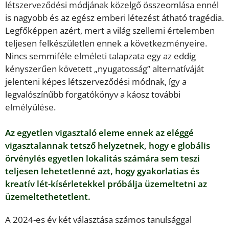
létszerveződési módjának közelgő összeomlása ennél
is nagyobb és az egész emberi létezést átható tragédia.
Legfőképpen azért, mert a világ szellemi értelemben
teljesen felkészületlen ennek a következményeire.
Nincs semmiféle elméleti talapzata egy az eddig
kényszerűen követett „nyugatosság” alternatíváját
jelenteni képes létszerveződési módnak, így a
legvalószínűbb forgatókönyv a káosz további
elmélyülése.
Az egyetlen vigasztaló eleme ennek az eléggé
vigasztalannak tetsző helyzetnek, hogy e globális
örvénylés egyetlen lokalitás számára sem teszi
teljesen lehetetlenné azt, hogy gyakorlatias és
kreatív lét-kísérletekkel próbálja üzemeltetni az
üzemeltethetetlent.
A 2024-es év két választása számos tanulsággal