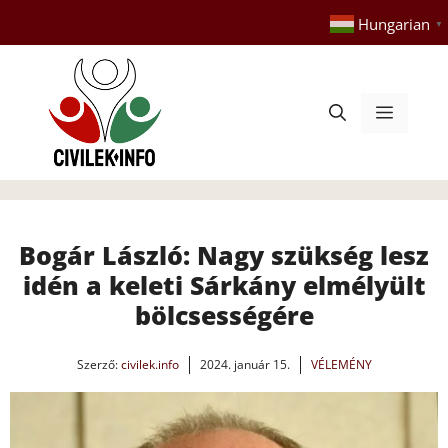
Kilépés
Hungarian
▼
a
tartalomba
Menü
Bogár László: Nagy szükség lesz
idén a keleti Sárkány elmélyült
bölcsességére
Szerző:
civilek.info
2024. január 15.
VÉLEMÉNY