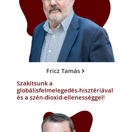
Fricz Tamás
Szakítsunk a
globálisfelmelegedés-hisztériával
és a szén-dioxid-ellenességgel!