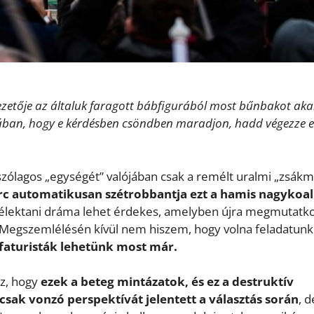
i vezetője az általuk faragott bábfigurából most bűnbakot ak
tikában, hogy e kérdésben csöndben maradjon, hadd végezze e
látszólagos „egységét” valójában csak a remélt uralmi „zsák
rc automatikusan szétrobbantja ezt a hamis nagykoalí
-lélektani dráma lehet érdekes, amelyben újra megmutatk
. Megszemlélésén kívül nem hiszem, hogy volna feladatun
ófaturisták lehetünk most már.
z, hogy
ezek a beteg mintázatok, és ez a destruktív
sak vonzó perspektívát jelentett a választás során
, d