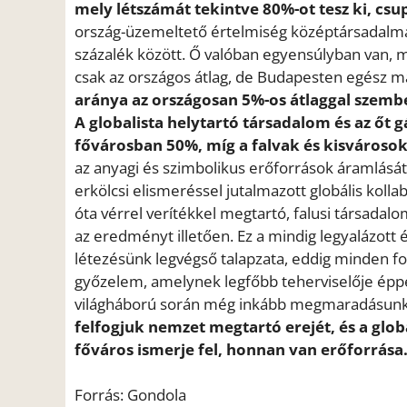
mely létszámát tekintve 80%-ot tesz ki, csu
ország-üzemeltető értelmiség középtársadalma
százalék között. Ő valóban egyensúlyban van, 
csak az országos átlag, de Budapesten egész m
aránya az országosan 5%-os átlaggal szemb
A globalista helytartó társadalom és az őt g
fővárosban 50%, míg a falvak és kisvárosok
az anyagi és szimbolikus erőforrások áramlását g
erkölcsi elismeréssel jutalmazott globális koll
óta vérrel verítékkel megtartó, falusi társadalo
az eredményt illetően. Ez a mindig legyalázott
létezésünk legvégső talapzata, eddig minden f
győzelem, amelynek legfőbb teherviselője éppen
világháború során még inkább megmaradásunk 
felfogjuk nemzet megtartó erejét, és a globa
főváros ismerje fel, honnan van erőforrása
Forrás: Gondola