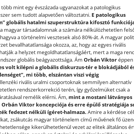
több mint egy évszázada ugyanazokat a patologikus
szer sem tudott alapvetően változtatni.
E patologikus
n” globális hatalmi szuperstruktúra kifosztó funkciój
b a magyar társadalomnak a számára nélkülözhetetlen fels
 hagyva a történelmi vesztesek alsó 80%-át. A magyar polit
zet bevallhatatlansága okozza, az, hogy az egyes rivális
hatják a helyzet megoldhatatlanságáért, mert a maga ren
rendszer globális beágyazottsága. Ám
Orbán Viktor
éppen 
s volt kilépni a globális diskurzus-tér e blokádjából é
enséget”, mi több, elszántan viszi végig
llenzéki rivális uralmi csoportoknak semmilyen alternatív
lhetetlen rendszerkorrekció terén, így győzelmüket csak a
áratásával remélik elérni. Ám,
mint a mostani látványos
a Orbán Viktor koncepciója és erre épülő stratégiája 
zék fedezet nélküli ígéret-halmaza.
Amire a kérdése cél
alkat, zsákutcás magyar történelem című művének fő üzen
tetlensége kikerülhetetlenül vezet az elitek általános ér