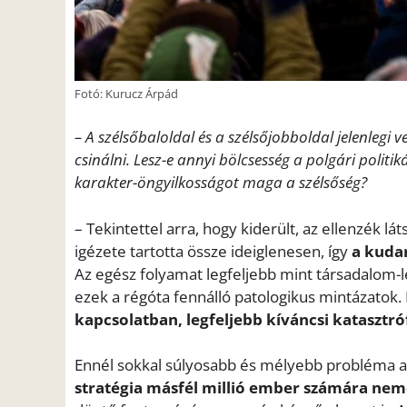
Fotó: Kurucz Árpád
– A szélsőbaloldal és a szélsőjobboldal jelenleg
csinálni. Lesz-e annyi bölcsesség a polgári poli
karakter-öngyilkosságot maga a szélsőség?
– Tekintettel arra, hogy kiderült, az ellenzék 
igézete tartotta össze ideiglenesen, így
a kuda
Az egész folyamat legfeljebb mint társadalom
ezek a régóta fennálló patologikus mintázatok
kapcsolatban, legfeljebb kíváncsi katasztr
Ennél sokkal súlyosabb és mélyebb probléma a
stratégia másfél millió ember számára nemc