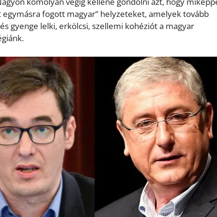
Nagyon komolyan végig kellene gondolni azt, hogy miképp
ént egymásra fogott magyar” helyzeteket, amelyek tovább
és gyenge lelki, erkölcsi, szellemi kohéziót a magyar
égiánk.