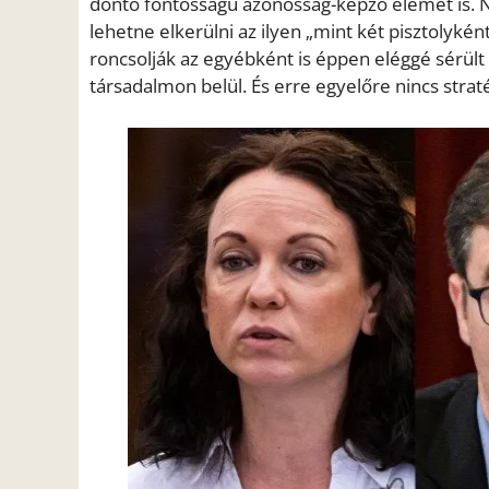
döntő fontosságú azonosság-képző elemet is. 
lehetne elkerülni az ilyen „mint két pisztolyk
roncsolják az egyébként is éppen eléggé sérült 
társadalmon belül. És erre egyelőre nincs strat