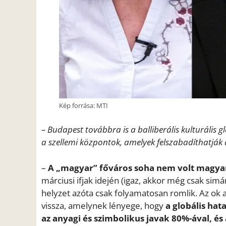
Kép forrása: MTI
– Budapest továbbra is a balliberális kulturális
a szellemi központok, amelyek felszabadíthatják
–
A „magyar” főváros soha nem volt magya
márciusi ifjak idején (igaz, akkor még csak sim
helyzet azóta csak folyamatosan romlik. Az ok
vissza, amelynek lényege, hogy
a globális hat
az anyagi és szimbolikus javak 80%-ával, és