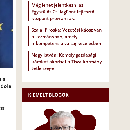
Még lehet jelentkezni az
Egyszülős CsillagPont fejlesztő
központ programjára
Szalai Piroska: Vezetési káosz van
a kormányban, amely
inkompetens a válságkezelésben
Nagy István: Komoly gazdasági
károkat okozhat a Tisza-kormány
tétlensége
 a
ndola.
KIEMELT BLOGOK
ket