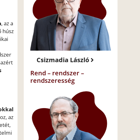
a
, az a
ő húsz
ikai
dszer
Csizmadia László
azért
s
Rend – rendszer –
rendszeresség
sokkal
oz, az
etét,
telmi