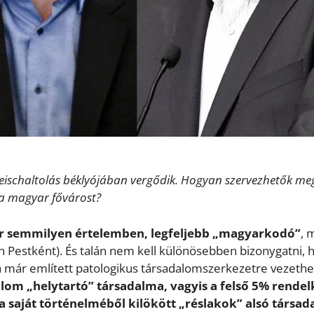
 gleischaltolás béklyójában vergődik. Hogyan szervezhetők me
 a magyar fővárost?
r semmilyen értelemben, legfeljebb „magyarkodó”
, 
án Pestként). És talán nem kell különösebben bizonygatni, 
 a már említett patologikus társadalomszerkezetre vezeth
alom „helytartó” társadalma, vagyis a felső 5% rendel
 a saját történelméből kilökött „réslakok” alsó társad