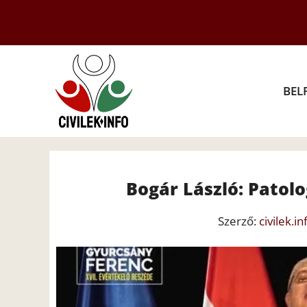
Kilépés
a
tartalomba
BEL
Bogár László: Patol
Szerző:
civilek.in