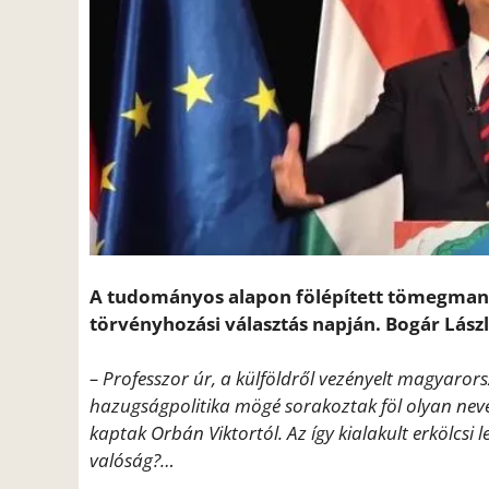
A tudományos alapon fölépített tömegmani
törvényhozási választás napján. Bogár Lász
– Professzor úr, a külföldről vezényelt magyaro
hazugságpolitika mögé sorakoztak föl olyan neves
kaptak Orbán Viktortól. Az így kialakult erkölcsi
valóság?…