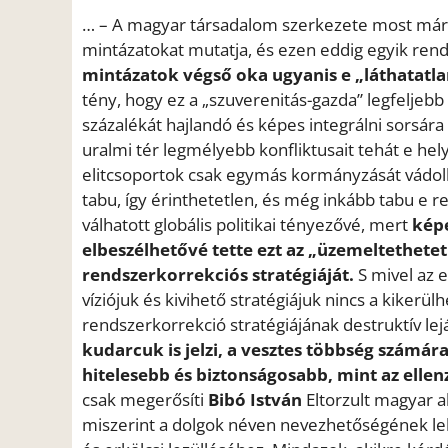
… – A magyar társadalom szerkezete most már 
mintázatokat mutatja, és ezen eddig egyik rend
mintázatok végső oka ugyanis e „láthatatla
tény, hogy ez a „szuverenitás-gazda” legfeljeb
százalékát hajlandó és képes integrálni sorsára
uralmi tér legmélyebb konfliktusait tehát e hely
elitcsoportok csak egymás kormányzását vádol
tabu, így érinthetetlen, és még inkább tabu e 
válhatott globális politikai tényezővé, mert
képe
elbeszélhetővé tette ezt az „üzemeltethetetl
rendszerkorrekciós stratégiáját.
S mivel az e
víziójuk és kivihető stratégiájuk nincs a kikerü
rendszerkorrekció stratégiájának destruktív lej
kudarcuk is jelzi, a vesztes többség számár
hitelesebb és biztonságosabb, mint az ellen
csak megerősíti
Bibó István
Eltorzult magyar 
miszerint a dolgok néven nevezhetőségének lehe