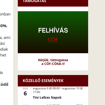
TÁMOGATÁS
zonban
30%.
a, ami
ási
adiak
ehet
Kérjük, támogassa
z
a CÖF-CÖKA-t!
bb
KÖZELGŐ ESEMÉNYEK
sködő
augusztus 6 @ 08:00
-
augusztus 10 @
AUG
6
17:00
Tini Lelkes Napok