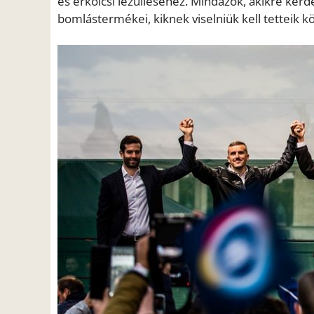
és erkölcsi lezülléséhez. Mindazok, akikre kérd
bomlástermékei, kiknek viselniük kell tetteik 