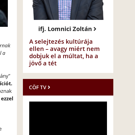
ifj. Lomnici Zoltán
A selejtezés kultúrája
arnak
ellen – avagy miért nem
l a
dobjuk el a múltat, ha a
jövő a tét
mány”
ciót.
CÖF TV
oznak
k
ezzel
e