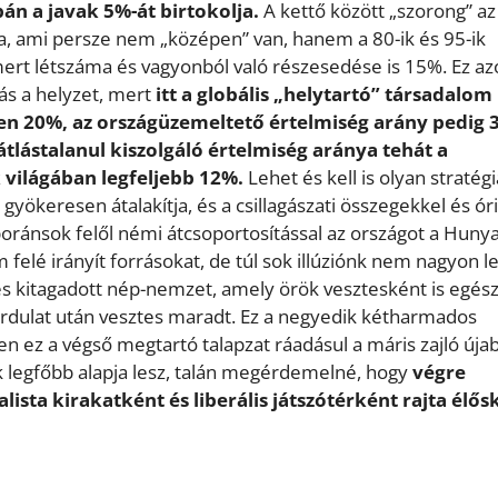
pán a javak 5%-át birtokolja.
A kettő között „szorong” az
, ami persze nem „középen” van, hanem a 80-ik és 95-ik
mert létszáma és vagyonból való részesedése is 15%. Ez a
ás a helyzet, mert
itt a globális „helytartó” társadalom
en 20%, az országüzemeltető értelmiség arány pedig 
átlástalanul kiszolgáló értelmiség aránya tehát a
 világában legfeljebb 12%.
Lehet és kell is olyan stratégi
yökeresen átalakítja, és a csillagászati összegekkel és óri
aboránsok felől némi átcsoportosítással az országot a Huny
m felé irányít forrásokat, de túl sok illúziónk nem nagyon l
 és kitagadott nép-nemzet, amely örök vesztesként is egés
ordulat után vesztes maradt. Ez a negyedik kétharmados
 ez a végső megtartó talapzat ráadásul a máris zajló úja
legfőbb alapja lesz, talán megérdemelné, hogy
végre
lista kirakatként és liberális játszótérként rajta élő
.