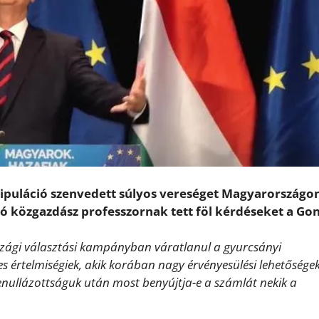
puláció szenvedett súlyos vereséget Magyarországon
ló közgazdász professzornak tett föl kérdéseket a Go
rszági választási kampányban váratlanul a gyurcsányi
 értelmiségiek, akik korában nagy érvényesülési lehetősége
 lenullázottságuk után most benyújtja-e a számlát nekik a