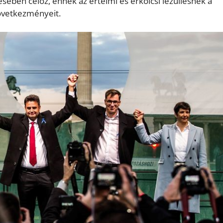
ésében céloz, ennek az értelmi és erkölcsi lezüllésnek a
következményeit.