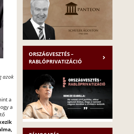
ORSZÁGVESZTÉS –
RABLÓPRIVATIZÁCIÓ
g azok
mint a
hogy a
ető
kezik
alma,