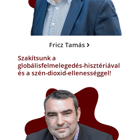
Fricz Tamás
Szakítsunk a
globálisfelmelegedés-hisztériával
és a szén-dioxid-ellenességgel!