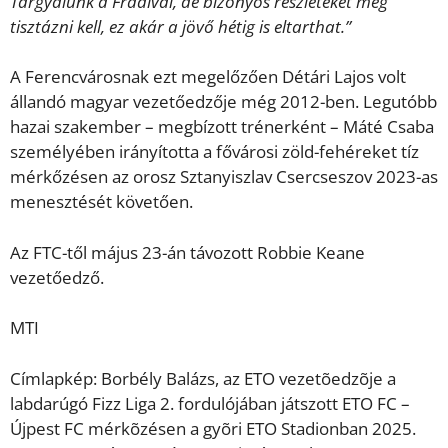
Tárgyalunk a Fradival, de bizonyos részleteket még
tisztázni kell, ez akár a jövő hétig is eltarthat.”
A Ferencvárosnak ezt megelőzően Détári Lajos volt
állandó magyar vezetőedzője még 2012-ben. Legutóbb
hazai szakember – megbízott trénerként – Máté Csaba
személyében irányította a fővárosi zöld-fehéreket tíz
mérkőzésen az orosz Sztanyiszlav Csercseszov 2023-as
menesztését követően.
Az FTC-től május 23-án távozott Robbie Keane
vezetőedző.
MTI
Címlapkép: Borbély Balázs, az ETO vezetõedzõje a
labdarúgó Fizz Liga 2. fordulójában játszott ETO FC –
Újpest FC mérkõzésen a gyõri ETO Stadionban 2025.