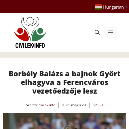
Kilépés
Hungarian
▼
a
tartalomba
Menü
Borbély Balázs a bajnok Győrt
elhagyva a Ferencváros
vezetőedzője lesz
Szerző:
civilek.info
2026. május 29.
SPORT