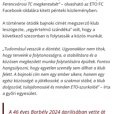
Ferencvárosi TC megkeresését”
– olvasható az ETO FC
Facebook-oldalára kitett pénteki közleményben.
A története ötödik bajnoki címét megszerző klub
leszögezte, „egyértelmű szándéka” volt, hogy a
következő szezonban is folytassák a közös munkát.
„Tudomásul vesszük a döntést. Ugyanakkor nem titok,
hogy terveink a folytonosságra, a stabilitásra és a
közösen megkezdett munka folytatására épültek. Fontos
hangsúlyozni, hogy egyetlen személy sem állhat a klub
felett. A bajnoki cím nem egy ember sikere, hanem egy
egész közösségé: a játékosoké, a szakmai stábé, a klub
dolgozóié, tulajdonosaié és minden ETO-szurkolóé”
– írta
a győri egyesület.
A 46 éves Borbély 2024 áprilisában vette át