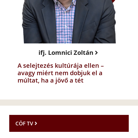
ifj. Lomnici Zoltán
A selejtezés kultúrája ellen –
avagy miért nem dobjuk el a
múltat, ha a jövő a tét
CÖF TV