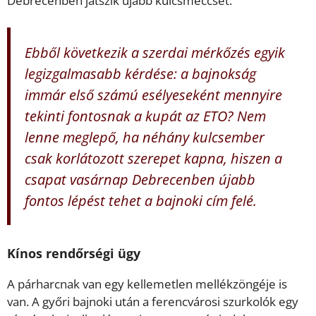
Debrecenben játszik újabb kulcsmeccset.
Ebből következik a szerdai mérkőzés egyik
legizgalmasabb kérdése: a bajnokság
immár első számú esélyeseként mennyire
tekinti fontosnak a kupát az ETO? Nem
lenne meglepő, ha néhány kulcsember
csak korlátozott szerepet kapna, hiszen a
csapat vasárnap Debrecenben újabb
fontos lépést tehet a bajnoki cím felé.
Kínos rendőrségi ügy
A párharcnak van egy kellemetlen mellékzöngéje is
van. A győri bajnoki után a ferencvárosi szurkolók egy