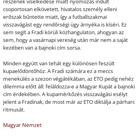
részének viselkedése miatt nyomozás indult
csoportosan elkövetett, hivatalos személy elleni
erőszak bűntette miatt, így a futballszakmai
visszavágást egy rendőrségi ügy árnyéka is kíséri. Ez
sem segít a Fradi körüli közhangulaton, ahogyan az
sem, hogy a vasárnapi vereség után már nem a saját
kezében van a bajnoki cím sorsa.
Minden együtt van tehát egy különösen feszült
kupaelődöntőhöz. A Fradi számára ez a meccs
menekülés a szezon végjátékában, az ETO pedig nehéz
dilemma előtt áll: feláldozza-e a Magyar Kupát a bajnoki
cím érdekében. A kupamérkőzés visszavágási esélyt
jelent a Fradinak, de most már az ETO diktálja a párharc
ritmusát.
Magyar Nemzet