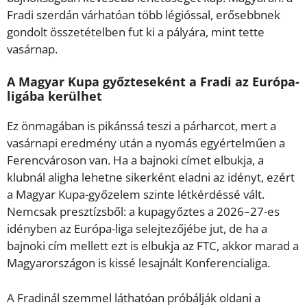
Fradi szerdán várhatóan több légióssal, erősebbnek
gondolt összetételben fut ki a pályára, mint tette
vasárnap.
A Magyar Kupa győzteseként a Fradi az Európa-
ligába kerülhet
Ez önmagában is pikánssá teszi a párharcot, mert a
vasárnapi eredmény után a nyomás egyértelműen a
Ferencvároson van. Ha a bajnoki címet elbukja, a
klubnál aligha lehetne sikerként eladni az idényt, ezért
a Magyar Kupa-győzelem szinte létkérdéssé vált.
Nemcsak presztízsből: a kupagyőztes a 2026–27-es
idényben az Európa-liga selejtezőjébe jut, de ha a
bajnoki cím mellett ezt is elbukja az FTC, akkor marad a
Magyarországon is kissé lesajnált Konferencialiga.
A Fradinál szemmel láthatóan próbálják oldani a