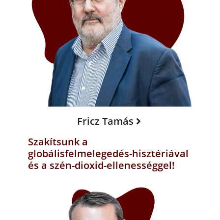
Fricz Tamás
Szakítsunk a
globálisfelmelegedés-hisztériával
és a szén-dioxid-ellenességgel!