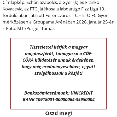
Címlapkép: Schön Szabolcs, a Gyõr (k) és Franko
Kovacevic, az FTC játékosa a labdarúgó Fizz Liga 19.
fordulójában játszott Ferencvárosi TC – ETO FC Gyõr
mérkõzésen a Groupama Arénában 2026. január 25-én
– Fotó: MTI/Purger Tamás
Tisztelettel kérjük a magyar
magánszférát, támogassa a CÖF-
CÖKA küldetését annak érdekében,
hogy még eredményesebben, együtt
szolgálhassuk a közjót!
Bankszámlaszámunk: UNICREDIT
BANK 10918001-00000064-35950004
Oszd meg!