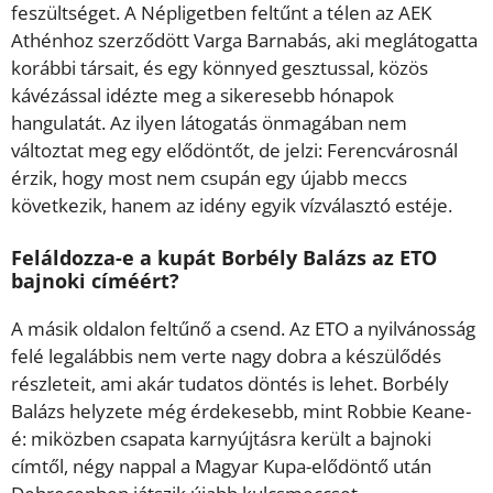
feszültséget. A Népligetben feltűnt a télen az AEK
Athénhoz szerződött Varga Barnabás, aki meglátogatta
korábbi társait, és egy könnyed gesztussal, közös
kávézással idézte meg a sikeresebb hónapok
hangulatát. Az ilyen látogatás önmagában nem
változtat meg egy elődöntőt, de jelzi: Ferencvárosnál
érzik, hogy most nem csupán egy újabb meccs
következik, hanem az idény egyik vízválasztó estéje.
Feláldozza-e a kupát Borbély Balázs az ETO
bajnoki címéért?
A másik oldalon feltűnő a csend. Az ETO a nyilvánosság
felé legalábbis nem verte nagy dobra a készülődés
részleteit, ami akár tudatos döntés is lehet. Borbély
Balázs helyzete még érdekesebb, mint Robbie Keane-
é: miközben csapata karnyújtásra került a bajnoki
címtől, négy nappal a Magyar Kupa-elődöntő után