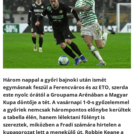
Három nappal a győri bajnoki után ismét
egymásnak feszül a Ferencváros és az ETO, szerda
este nyolc órától a Groupama Arénában a Magyar
Kupa döntője a tét. A vasárnapi 1-0-s győzelemmel
a győriek nemcsak hárompontos előnybe kerültek
a tabella élén, hanem lélektani fölényt is
szereztek, miközben a Fradi számára hirtelen a
kupasorozat lett a menekülő út. Robbie Keane a