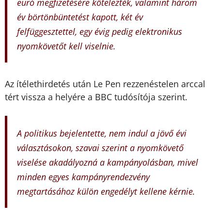
euró megfizetésére kötelezték, valamint három
év börtönbüntetést kapott, két év
felfüggesztettel, egy évig pedig elektronikus
nyomkövetőt kell viselnie.
Az ítélethirdetés után Le Pen rezzenéstelen arccal
tért vissza a helyére a BBC tudósítója szerint.
A politikus bejelentette, nem indul a jövő évi
választásokon, szavai szerint a nyomkövető
viselése akadályozná a kampányolásban, mivel
minden egyes kampányrendezvény
megtartásához külön engedélyt kellene kérnie.