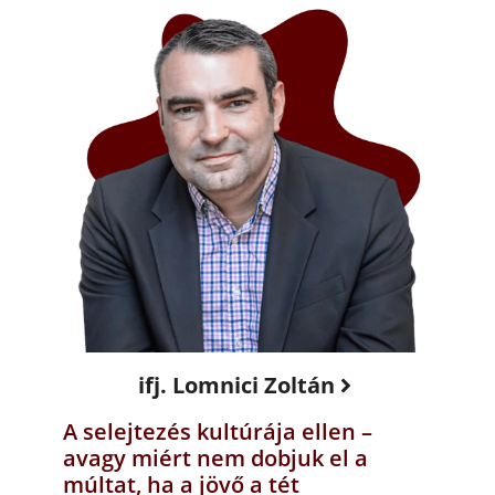
ifj. Lomnici Zoltán
A selejtezés kultúrája ellen –
avagy miért nem dobjuk el a
múltat, ha a jövő a tét