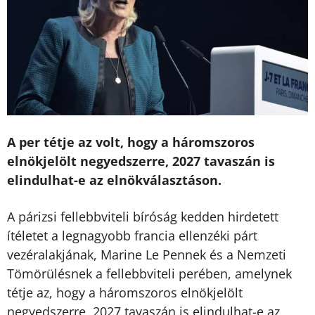
A per tétje az volt, hogy a háromszoros
elnökjelölt negyedszerre, 2027 tavaszán is
elindulhat-e az elnökválasztáson.
A párizsi fellebbviteli bíróság kedden hirdetett
ítéletet a legnagyobb francia ellenzéki párt
vezéralakjának, Marine Le Pennek és a Nemzeti
Tömörülésnek a fellebbviteli perében, amelynek
tétje az, hogy a háromszoros elnökjelölt
negyedszerre, 2027 tavaszán is elindulhat-e az