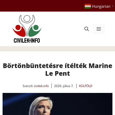
Kilépés
Hungarian
▼
a
tartalomba
Menü
Börtönbüntetésre ítélték Marine
Le Pent
Szerző:
civilek.info
2026. július 7.
KÜLFÖLD