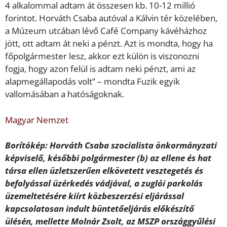
4 alkalommal adtam át összesen kb. 10-12 millió
forintot. Horváth Csaba autóval a Kálvin tér közelében,
a Múzeum utcában lévő Café Company kávéházhoz
jött, ott adtam át neki a pénzt. Azt is mondta, hogy ha
főpolgármester lesz, akkor ezt külön is viszonozni
fogja, hogy azon felül is adtam neki pénzt, ami az
alapmegállapodás volt” – mondta Fuzik egyik
vallomásában a hatóságoknak.
Magyar Nemzet
Borítókép: Horváth Csaba szocialista önkormányzati
képviselő, későbbi polgármester (b) az ellene és hat
társa ellen üzletszerűen elkövetett vesztegetés és
befolyással üzérkedés vádjával, a zuglói parkolás
üzemeltetésére kiírt közbeszerzési eljárással
kapcsolatosan indult büntetőeljárás előkészítő
ülésén, mellette Molnár Zsolt, az MSZP országgyűlési