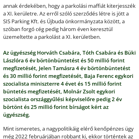
annak érdekében, hogy a parkolási maffiát kiterjesszék
a XI. kerületre. Az erről szóló szerződés létre is jött a
SIS Parking Kft. és Újbuda önkormányzata között, a
szóban forgó cég pedig három éven keresztül
üzemeltette a parkolást a XI. kerületben.
Az ügyészség Horváth Csabára, Tóth Csabára és Büki
Lászlóra 6 év börtönbüntetést és 50 millió forint
megfizetését, Jelen Tamásra 4 év börtönbüntetést
és 30 millió forint megfizetését, Baja Ferenc egykori
szocialista miniszterre 4 évet és 15 millió forint
büntetés megfizetését, Molnár Zsolt egykori
szocialista országgyűlési képviselőre pedig 2 év
börtönt és 25 millió forint bírságot kért az
ügyészség.
Mint ismeretes, a nagypolitikáig elérő kenőpénzes ügy
még 2022 februárjában robbant ki, ekkor történtek az