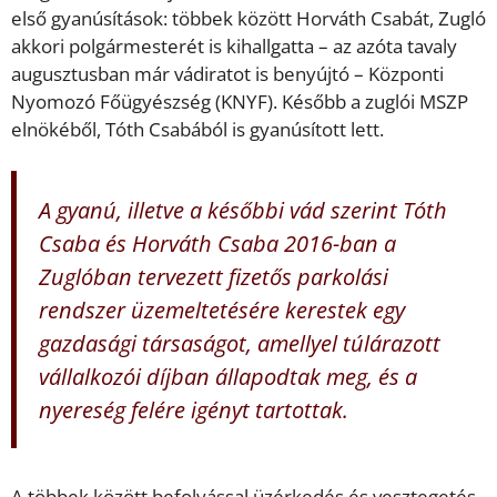
első gyanúsítások: többek között Horváth Csabát, Zugló
akkori polgármesterét is kihallgatta – az azóta tavaly
augusztusban már vádiratot is benyújtó – Központi
Nyomozó Főügyészség (KNYF). Később a zuglói MSZP
elnökéből, Tóth Csabából is gyanúsított lett.
A gyanú, illetve a későbbi vád szerint Tóth
Csaba és Horváth Csaba 2016-ban a
Zuglóban tervezett fizetős parkolási
rendszer üzemeltetésére kerestek egy
gazdasági társaságot, amellyel túlárazott
vállalkozói díjban állapodtak meg, és a
nyereség felére igényt tartottak.
A többek között befolyással üzérkedés és vesztegetés