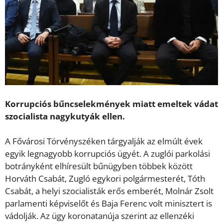
Korrupciós bűncselekmények miatt emeltek vádat
szocialista nagykutyák ellen.
A Fővárosi Törvényszéken tárgyalják az elmúlt évek
egyik legnagyobb korrupciós ügyét. A zuglói parkolási
botrányként elhíresült bűnügyben többek között
Horváth Csabát, Zugló egykori polgármesterét, Tóth
Csabát, a helyi szocialisták erős emberét, Molnár Zsolt
parlamenti képviselőt és Baja Ferenc volt minisztert is
vádolják. Az ügy koronatanúja szerint az ellenzéki