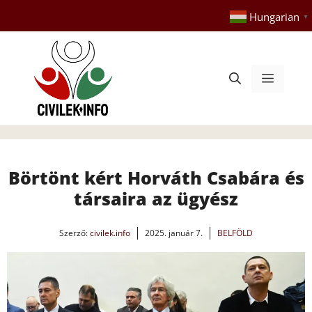
Kilépés
Hungarian
▼
a
tartalomba
Menü
Börtönt kért Horváth Csabára és
társaira az ügyész
Szerző:
civilek.info
2025. január 7.
BELFÖLD