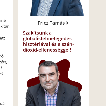
enné
Fricz Tamás
kítani
Szakítsunk a
globálisfelmelegedés-
ett
hisztériával és a szén-
dioxid-ellenességgel!
ról
zére,
DU
ek
ádár