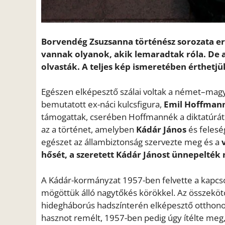
Borvendég Zsuzsanna történész sorozata ere
vannak olyanok, akik lemaradtak róla. De 
olvasták. A teljes kép ismeretében érthetj
Egészen elképesztő szálai voltak a német–mag
bemutatott ex-náci kulcsfigura,
Emil Hoffman
támogattak, cserében Hoffmannék a diktatúrát 
az a történet, amelyben
Kádár János
és felesé
egészet az állambiztonság szervezte meg és a
hősét, a szeretett Kádár Jánost ünnepelték
A Kádár-kormányzat 1957-ben felvette a kapcso
mögöttük álló nagytőkés körökkel. Az összekötő
hidegháborús hadszínterén elképesztő otthonos
hasznot remélt, 1957-ben pedig úgy ítélte meg