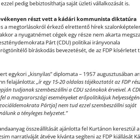
ezzel pedig bebiztosíthatja saját üzleti vállalkozását is.
vékenyen részt vett a kádári kommunista diktatúra
s a megtorlásokról érkező elrettentő hírek szalonképtel
nakkor a nyugatnémet cégek egy része nem akarta megsza
eszténydemokrata Párt (CDU) politikai irányvonala
rögtönítélő bíráskodás bevezetését, de az FDP kísérletet t
rt egykori „kisnyilas” diplomata – 1957 augusztusában ar
n felajánlotta:
„ír egy 15-20 oldalas tájékoztatót az FDP rés
lapján tudjanak szembeszállni a CDU szónokok érveivel. A C
 fel a magyarországi eseményeket erőpolitikájuk helyességén
ociáldemokrata Pártja] nem tud ezzel szembeszállni saját
nálunk a tényleges helyzetet.”
ndaanyag összeállítását ajánlotta fel Kurtánon keresztül a
 narratíváját átvéve kívánta segíteni az FDP kiállását K