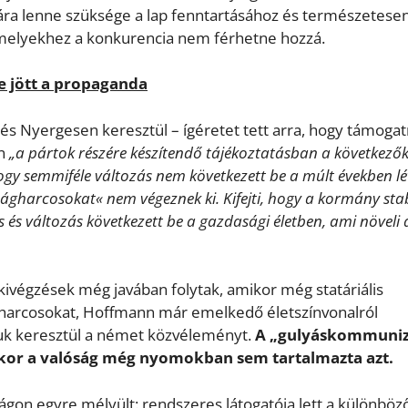
ra lenne szüksége a lap fenntartásához és természetese
amelyekhez a konkurencia nem férhetne hozzá.
e jött a propaganda
 és Nyergesen keresztül – ígéretet tett arra, hogy támogat
an
„a pártok részére készítendő tájékoztatásban a következő
hogy semmiféle változás nem következett be a múlt években l
ágharcosokat« nem végeznek ki. Kifejti, hogy a kormány stab
 és változás következett be a gazdasági életben, ami növeli 
ivégzések még javában folytak, amikor még statáriális
ágharcosokat, Hoffmann már emelkedő életszínvonalról
jtuk keresztül a német közvéleményt.
A „gulyáskommuni
ikor a valóság még nyomokban sem tartalmazta azt.
on egyre mélyült: rendszeres látogatója lett a különböz