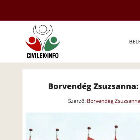
Kilépés
a
tartalomba
BEL
Borvendég Zsuzsanna:
Szerző:
Borvendég Zsuzsann