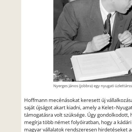
Nyerges János (jobbra) egy nyugati üzlettárss
Hoffmann mecénásokat keresett új vállalkozásáh
saját újságot akart kiadni, amely a Kelet–Nyug
támogatásra volt szüksége. Úgy gondolkodott, 
megírja több német folyóiratban, hogy a kádári 
magyar vállalatok rendszeresen hirdetéseket adj