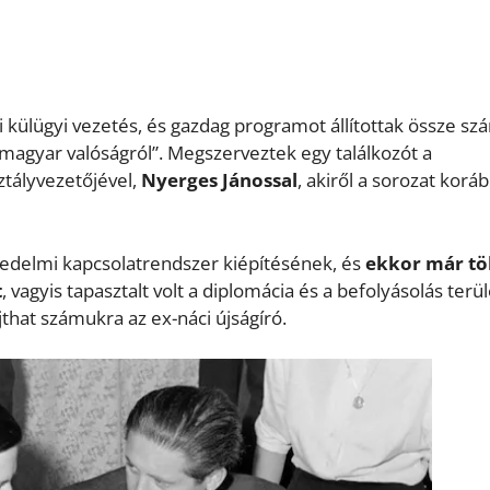
külügyi vezetés, és gazdag programot állítottak össze sz
magyar valóságról”. Megszerveztek egy találkozót a
tályvezetőjével,
Nyerges Jánossal
, akiről a sorozat koráb
kedelmi kapcsolatrendszer kiépítésének, és
ekkor már t
t
, vagyis tapasztalt volt a diplomácia és a befolyásolás terü
jthat számukra az ex-náci újságíró.