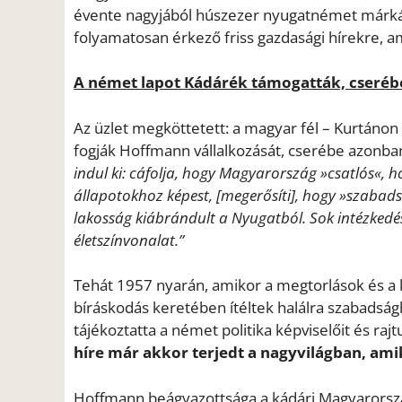
évente nagyjából húszezer nyugatnémet márká
folyamatosan érkező friss gazdasági hírekre, 
A német lapot Kádárék támogatták, cseréb
Az üzlet megköttetett: a magyar fél – Kurtánon
fogják Hoffmann vállalkozását, cserébe azonb
indul ki: cáfolja, hogy Magyarország »csatlós«, 
állapotokhoz képest, [megerősíti], hogy »szabads
lakosság kiábrándult a Nyugatból. Sok intézkedés
életszínvonalat.”
Tehát 1957 nyarán, amikor a megtorlások és a k
bíráskodás keretében ítéltek halálra szabads
tájékoztatta a német politika képviselőit és ra
híre már akkor terjedt a nagyvilágban, am
Hoffmann beágyazottsága a kádári Magyarország