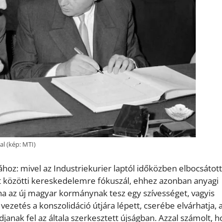
al (kép: MTI)
oz: mivel az Industriekurier laptól időközben elbocsátott
at közötti kereskedelemre fókuszál, ehhez azonban anyagi
ha az új magyar kormánynak tesz egy szívességet, vagyis
vezetés a konszolidáció útjára lépett, cserébe elvárhatja, 
anak fel az általa szerkesztett újságban. Azzal számolt, h