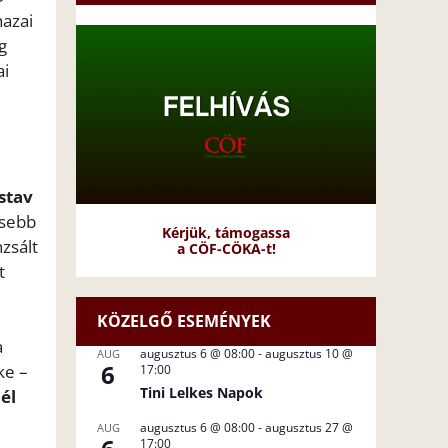
hazai
g
ai
stav
esebb
Kérjük, támogassa
zsált
a CÖF-CÖKA-t!
t
KÖZELGŐ ESEMÉNYEK
a
augusztus 6 @ 08:00
-
augusztus 10 @
AUG
6
ke –
17:00
Tini Lelkes Napok
él
augusztus 6 @ 08:00
-
augusztus 27 @
AUG
17:00