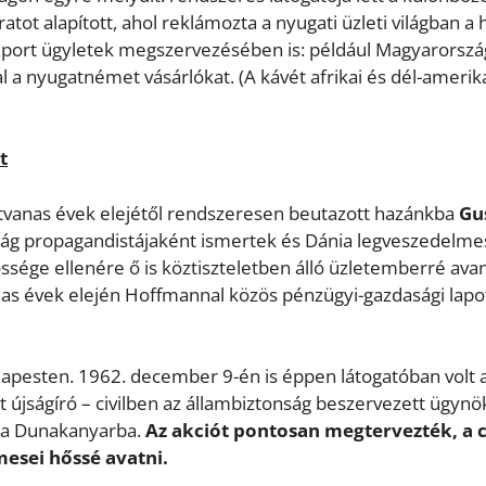
atot alapított, ahol reklámozta a nyugati üzleti világban a 
reexport ügyletek megszervezésében is: például Magyarorszá
l a nyugatnémet vásárlókat. (A kávét afrikai és dél-amerik
t
vanas évek elejétől rendszeresen beutazott hazánkba
Gu
rszág propagandistájaként ismertek és Dánia legveszedelm
sége ellenére ő is köztiszteletben álló üzletemberré avan
as évek elején Hoffmannal közös pénzügyi-gazdasági lapo
dapesten. 1962. december 9-én is éppen látogatóban volt 
 újságíró – civilben az állambiztonság beszervezett ügynö
ra a Dunakanyarba.
Az akciót pontosan megtervezték, a c
esei hőssé avatni.