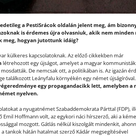
detileg a PestiSrácok oldalán jelent meg, ám bizonn
azoknak is érdemes újra olvasniuk, akik nem minden 
ük meg, hogyan jutottunk idáig?
yar külkeres kapcsolatoknak. Az előző cikkekben már
n
létrehozott egy újságot, amelyet a magyar kommunisták
mosdatták. De nemcsak ott, a politikában is. Az igazán ér
ge találkozott Leányfalu környékén egy német újságíróval.
végeredménye egy propagandacikk lett, amelyben a 
 német nyelven.
latokat a nyugatnémet Szabaddemokrata Párttal (FDP), ill
 Emil Hoffmann volt, az egykori náci hírszerző, aki a kém
sággal mozgott. Gátlás nélkül kiszolgált mindenkit, ahon
, a tankok hátán hatalmat szerző Kádár megsegítésével