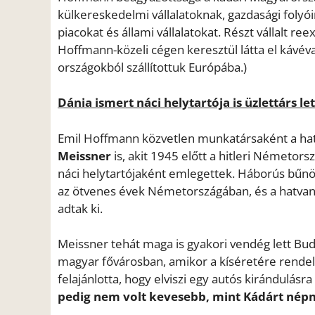
külkereskedelmi vállalatoknak, gazdasági folyóir
piacokat és állami vállalatokat. Részt vállalt 
Hoffmann-közeli cégen keresztül látta el kávéva
országokból szállítottuk Európába.)
Dánia ismert náci helytartója is üzlettárs let
Emil Hoffmann közvetlen munkatársaként a hat
Meissner
is, akit 1945 előtt a hitleri Németo
náci helytartójaként emlegettek. Háborús bűnös
az ötvenes évek Németországában, és a hatvan
adtak ki.
Meissner tehát maga is gyakori vendég lett Bu
magyar fővárosban, amikor a kíséretére rendelt
felajánlotta, hogy elviszi egy autós kirándulás
pedig nem volt kevesebb, mint Kádárt népm