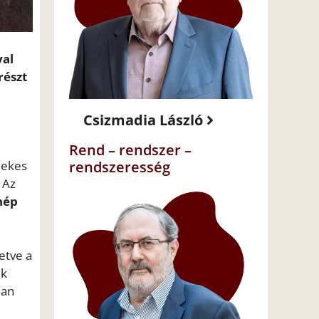
yal
részt
Csizmadia László
Rend – rendszer –
rendszeresség
dekes
 Az
nép
etve a
ek
nan