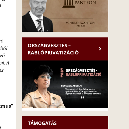
n
ni
ORSZÁGVESZTÉS –
kből
RABLÓPRIVATIZÁCIÓ
évő
il. A
az
zmus”
TÁMOGATÁS
ő