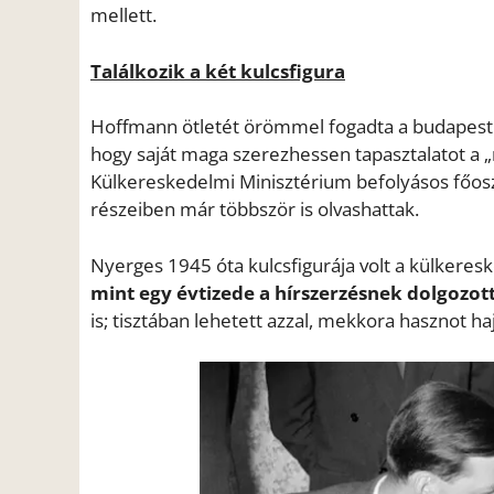
mellett.
Találkozik a két kulcsfigura
Hoffmann ötletét örömmel fogadta a budapesti 
hogy saját maga szerezhessen tapasztalatot a „
Külkereskedelmi Minisztérium befolyásos főosz
részeiben már többször is olvashattak.
Nyerges 1945 óta kulcsfigurája volt a külkeres
mint egy évtizede a hírszerzésnek dolgozot
is; tisztában lehetett azzal, mekkora hasznot ha