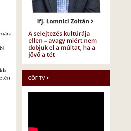
ifj. Lomnici Zoltán
A selejtezés kultúrája
ámára,
ellen – avagy miért nem
dobjuk el a múltat, ha a
bi
jövő a tét
öbb
letén
CÖF TV