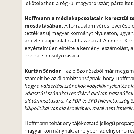
lekötelezheti a régi-új magyarországi pártelitet, 
Hoffmann a médiakapcsolatain keresztül te
mosdatásában.
A forradalom véres leverése é
tették az új magyar kormányt Nyugaton, ugya
az üzleti kapcsolatokat hazánkkal. A német Ker
egyértelműen elítélte a kemény leszámolást, a 
ennek ellensúlyozására.
Kurtán Sándor
– az előző részből már megisme
számolt be az állambiztonságnak, hogy Hoffman
hogy a választási szónokok »objektív« jelentés a
választási szónokai rendkívül aktívan használják
alátámasztására. Az FDP és SPD [Németország Sz
külpolitikai vonala érdekében, mivel nem ismerik 
Hoffmann tehát egy tájékoztató jellegű propaga
magyar kormánynak, amelyben az elnyomó rezsim