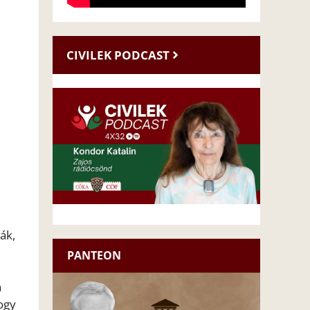
CIVILEK PODCAST
ák,
PANTEON
a
ogy