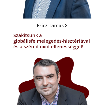
Fricz Tamás
Szakítsunk a
globálisfelmelegedés-hisztériával
és a szén-dioxid-ellenességgel!