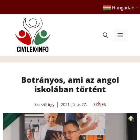
Kilépés
Hungarian
▼
a
tartalomba
Menü
Botrányos, ami az angol
iskolában történt
Szerző:
itgy
2021. július 27.
SZÍNES