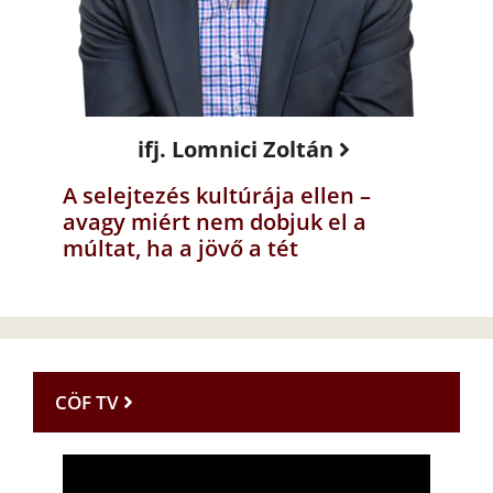
ifj. Lomnici Zoltán
A selejtezés kultúrája ellen –
avagy miért nem dobjuk el a
múltat, ha a jövő a tét
CÖF TV