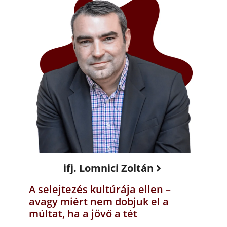
ifj. Lomnici Zoltán
A selejtezés kultúrája ellen –
avagy miért nem dobjuk el a
múltat, ha a jövő a tét