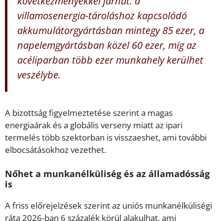
következményekkel járhat: a
villamosenergia-tároláshoz kapcsolódó
akkumulátorgyártásban mintegy 85 ezer, a
napelemgyártásban közel 60 ezer, míg az
acéliparban több ezer munkahely kerülhet
veszélybe.
A bizottság figyelmeztetése szerint a magas
energiaárak és a globális verseny miatt az ipari
termelés több szektorban is visszaeshet, ami további
elbocsátásokhoz vezethet.
Nőhet a munkanélküliség és az államadósság
is
A friss előrejelzések szerint az uniós munkanélküliségi
ráta 2026-ban 6 százalék körül alakulhat, ami