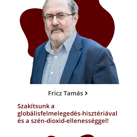
Fricz Tamás
Szakítsunk a
globálisfelmelegedés-hisztériával
és a szén-dioxid-ellenességgel!