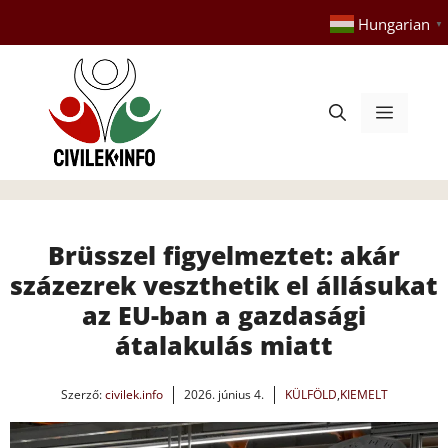
Kilépés
Hungarian
▼
a
tartalomba
Menü
Brüsszel figyelmeztet: akár
százezrek veszthetik el állásukat
az EU-ban a gazdasági
átalakulás miatt
Szerző:
civilek.info
2026. június 4.
KÜLFÖLD
,
KIEMELT