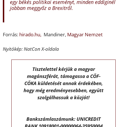
egy békés politikai eseményt, minden eddiginél
jobban meggyőz a Brexitről.
Forrás:
hirado.hu,
Mandiner,
Magyar Nemzet
Nyitókép: NatCon X-oldala
Tisztelettel kérjük a magyar
magánszférát, támogassa a CÖF-
CÖKA küldetését annak érdekében,
hogy még eredményesebben, együtt
szolgálhassuk a közjót!
Bankszámlaszámunk: UNICREDIT
BANK 10918001-00000064-35950004