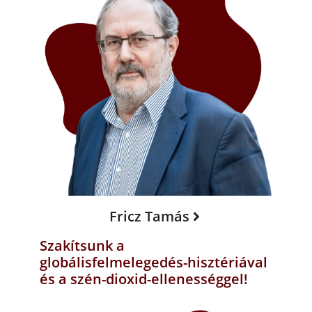
Fricz Tamás
Szakítsunk a
globálisfelmelegedés-hisztériával
és a szén-dioxid-ellenességgel!