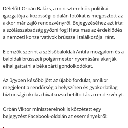
Délelőtt Orbán Balázs, a miniszterelnök politikai
igazgatója a közösségi oldalán fotókat is megosztott az
akkor már zajló rendezvényről. Bejegyzéséhez azt írta:
a szólásszabadság győzni fog! Hatalmas az érdeklődés
a nemzeti konzervatívok brüsszeli találkozója iránt.
Elemzők szerint a szélsőbaloldali Antifa mozgalom és a
baloldali brüsszeli polgármester nyomására akarják
elhallgattatni a békepárti gondolkodókat.
Az ügyben később jött az újabb fordulat, amikor
megjelent a rendőrség a helyszínen és gyakorlatilag
biztonsági okokra hivatkozva betiltották a rendezvényt.
Orbán Viktor miniszterelnök is közzétett egy
bejegyzést Facebook-oldalán az eseményekről: