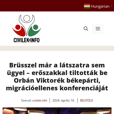
Kilépés
Hungarian
▼
a
tartalomba
Menü
Brüsszel már a látszatra sem
ügyel – erőszakkal tiltották be
Orbán Viktorék békepárti,
migrációellenes konferenciáját
Szerző:
civilek.info
2024. április 16.
BELFÖLD