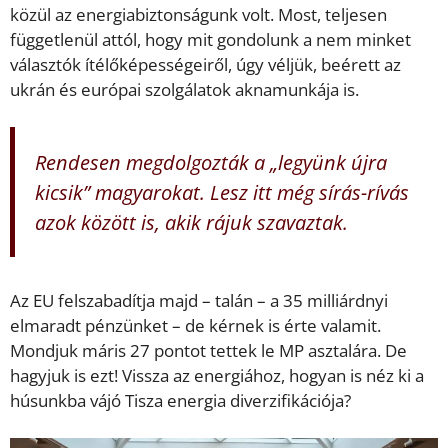
közül az energiabiztonságunk volt. Most, teljesen
függetlenül attól, hogy mit gondolunk a nem minket
választók ítélőképességeiről, úgy véljük, beérett az
ukrán és európai szolgálatok aknamunkája is.
Rendesen megdolgozták a „legyünk újra
kicsik” magyarokat. Lesz itt még sírás-rívás
azok között is, akik rájuk szavaztak.
Az EU felszabadítja majd – talán – a 35 milliárdnyi
elmaradt pénzünket – de kérnek is érte valamit.
Mondjuk máris 27 pontot tettek le MP asztalára. De
hagyjuk is ezt! Vissza az energiához, hogyan is néz ki a
húsunkba vájó Tisza energia diverzifikációja?