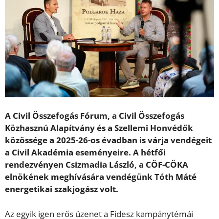
A Civil Összefogás Fórum, a Civil Összefogás
Közhasznú Alapítvány és a Szellemi Honvédők
közössége a 2025-26-os évadban is várja vendégeit
a Civil Akadémia eseményeire. A hétfői
rendezvényen Csizmadia László, a CÖF-CÖKA
elnökének meghívására vendégünk Tóth Máté
energetikai szakjogász volt.
Az egyik igen erős üzenet a Fidesz kampánytémái