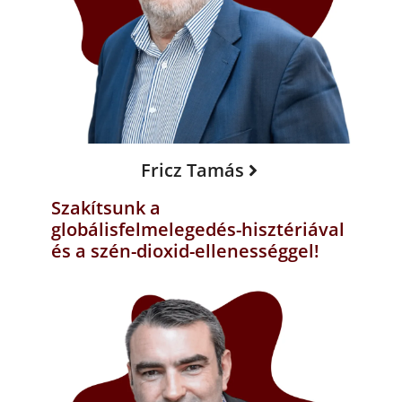
Fricz Tamás
Szakítsunk a
globálisfelmelegedés-hisztériával
és a szén-dioxid-ellenességgel!