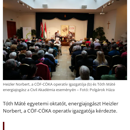
Heizler Norbert, a CÖF-CÖKA operatív igazgatója (b) és Tóth Máté
energiajogász a Civil Akadémia eseményén – Fotó: Polgárok Háza
Tóth Máté egyetemi oktatót, energiajogászt Heizler
Norbert, a CÖF-CÖKA operatív igazgatója kérdezte.