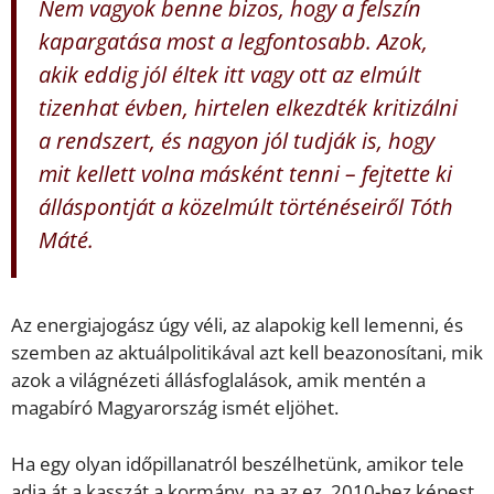
Nem vagyok benne bizos, hogy a felszín
kapargatása most a legfontosabb. Azok,
akik eddig jól éltek itt vagy ott az elmúlt
tizenhat évben, hirtelen elkezdték kritizálni
a rendszert, és nagyon jól tudják is, hogy
mit kellett volna másként tenni – fejtette ki
álláspontját a közelmúlt történéseiről Tóth
Máté.
Az energiajogász úgy véli, az alapokig kell lemenni, és
szemben az aktuálpolitikával azt kell beazonosítani, mik
azok a világnézeti állásfoglalások, amik mentén a
magabíró Magyarország ismét eljöhet.
Ha egy olyan időpillanatról beszélhetünk, amikor tele
adja át a kasszát a kormány, na az ez. 2010-hez képest