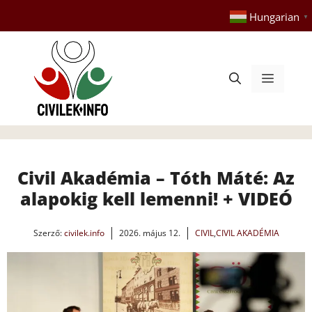
Kilépés
Hungarian
▼
a
tartalomba
Menü
Civil Akadémia – Tóth Máté: Az
alapokig kell lemenni! + VIDEÓ
Szerző:
civilek.info
2026. május 12.
CIVIL
,
CIVIL AKADÉMIA