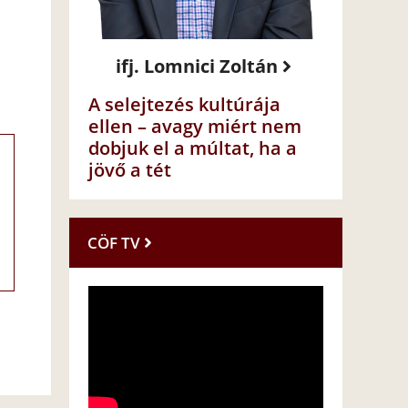
ifj. Lomnici Zoltán
A selejtezés kultúrája
ellen – avagy miért nem
dobjuk el a múltat, ha a
jövő a tét
CÖF TV