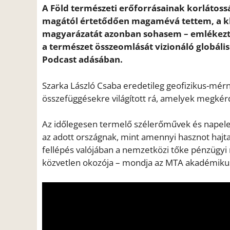
A Föld természeti erőforrásainak korlátos
magától értetődően magamévá tettem, a kl
magyarázatát azonban sohasem – emlékeztet
a természet összeomlását vizionáló globális 
Podcast adásában.
Szarka László Csaba eredetileg geofizikus-mér
összefüggésekre világított rá, amelyek megkér
Az időlegesen termelő szélerőművek és napel
az adott országnak, mint amennyi hasznot hajta
fellépés valójában a nemzetközi tőke pénzügyi
közvetlen okozója – mondja az MTA akadémiku