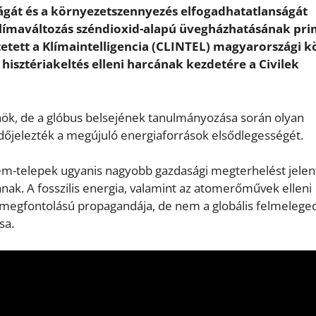
ságát és a környezetszennyezés elfogadhatatlanságát
ímaváltozás széndioxid-alapú üvegházhatásának prim
ett a Klímaintelligencia (CLINTEL) magyarországi k
hisztériakeltés elleni harcának kezdetére a Civilek
nök, de a glóbus belsejének tanulmányozása során olyan
dőjelezték a megújuló energiaforrások elsődlegességét.
em-telepek ugyanis nagyobb gazdasági megterhelést jele
nak. A fosszilis energia, valamint az atomerőművek elleni
 megfontolású propagandája, de nem a globális felmelege
sa.