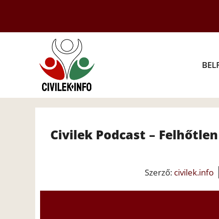
Kilépés
a
tartalomba
BEL
Civilek Podcast – Felhőtle
Szerző:
civilek.info