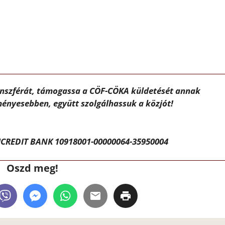
ánszférát, támogassa a CÖF-CÖKA küldetését annak
ényesebben, együtt szolgálhassuk a közjót!
CREDIT BANK 10918001-00000064-35950004
Oszd meg!