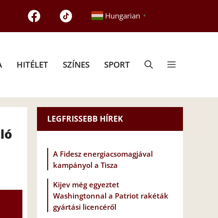
Hungarian
▼
A
HITÉLET
SZÍNES
SPORT
LEGFRISSEBB HÍREK
ló
A Fidesz energiacsomagjával
kampányol a Tisza
Kijev még egyeztet
Washingtonnal a Patriot rakéták
gyártási licencéről