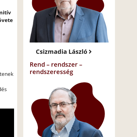
itív
övete
Csizmadia László
Rend – rendszer –
rendszeresség
ntenek
dés