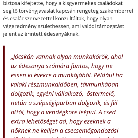
biztosa kifejtette, hogy a kisgyermekes családokat
segítő törvényjavaslat kapcsán rengeteg szakemberrel
és családszervezettel konzultáltak, hogy olyan
végeredmény születhessen, ami valódi támogatást
jelent az érintett édesanyáknak.
„Jócskán vannak olyan munkakörök, ahol
az édesanya számára fontos, hogy ne
essen ki évekre a munkájából. Például ha
valaki részmunkaidőben, távmunkában
dolgozik, egyéni vállalkozó, őstermelő,
netán a szépségiparban dolgozik, és fél
attól, hogy a vendégköre leépül. A csed
extra lehetőséget ad, hogy ezeknek a
nőknek ne kelljen a csecsemőgondozási