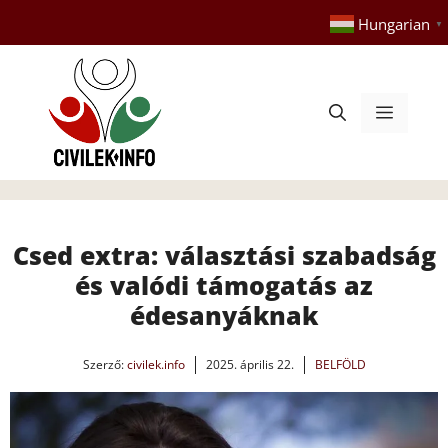
Kilépés
Hungarian
▼
a
tartalomba
Menü
Csed extra: választási szabadság
és valódi támogatás az
édesanyáknak
Szerző:
civilek.info
2025. április 22.
BELFÖLD