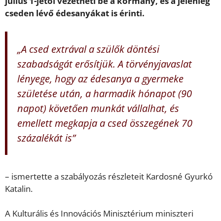
július 1-jétől vezetheti be a kormány, és a jelenleg
cseden lévő édesanyákat is érinti.
„A csed extrával a szülők döntési
szabadságát erősítjük. A törvényjavaslat
lényege, hogy az édesanya a gyermeke
születése után, a harmadik hónapot (90
napot) követően munkát vállalhat, és
emellett megkapja a csed összegének 70
százalékát is”
– ismertette a szabályozás részleteit Kardosné Gyurkó
Katalin.
A Kulturális és Innovációs Minisztérium miniszteri