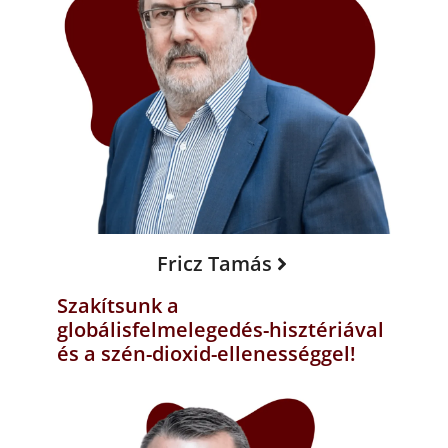
Fricz Tamás
Szakítsunk a
globálisfelmelegedés-hisztériával
és a szén-dioxid-ellenességgel!