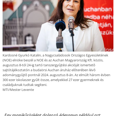
Kardosné Gyurkó Katalin, a Nagycsaládosok Országos Egyesületének
(NOE) elnöke beszél a NOE és az Auchan Magyarország Kft. közös,
augusztus 8-tól 24-ig tartó tanszergyûjtési akcióját ismertetõ
sajtótájékoztatón a budaörsi Auchan áruház elõterében lévõ
adománygyûjtõ pontnál 2024. augusztus 8-án. Az elmúlt három évben
300 ezer iskolaszer gyûlt össze, amelyekkel 27 ezer gyermeknek és
családjuknak tudtak segíteni.
MTI/Mester Levente
„Egy manikűrösként dolgozó édesanya például azt