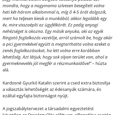
mondta, hogy a nagymama szívesen besegített volna
heti két-három alkalommal is, míg ő 4-5 órát dolgozik,
mert ha teljesen kiesik a munkából, akkor legalább egy
év, mire visszaépíti az ügyfélkörét. Ez pedig anyagi
nehézséget is okozna. Egy másik anyuka, aki az egyik
Ringató foglalkozás vezetője, arról számolt be, hogy akár
a pici gyermekével együtt is megtarthatta volna ezeket a
zenés foglalkozásokat, ha lett volna erre korábban
lehetőség. Azt látjuk, hogy sok olyan terület van, ahol a
gyermeknevelés jól megfér a részmunkaidővel”
– húzta
alá.
Kardosné Gyurkó Katalin szerint a csed extra biztosítja
a választás lehetőségét az édesanyák számára, és
ezáltal egyfajta biztonságot nyújt.
A jogszabálytervezet a társadalmi egyeztetést
követően az Országgyűlés előtt van, elfogadása esetén