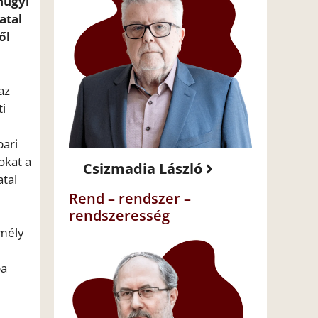
nügyi
atal
ől
az
i
ari
okat a
Csizmadia László
atal
Rend – rendszer –
rendszeresség
emély
ba