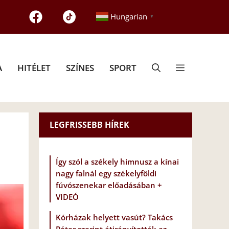
Hungarian
▼
A
HITÉLET
SZÍNES
SPORT
LEGFRISSEBB HÍREK
Így szól a székely himnusz a kínai
nagy falnál egy székelyföldi
fúvószenekar előadásában +
VIDEÓ
Kórházak helyett vasút? Takács