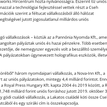
works Hírcentrum hozta nyilvánosságra. Eszerint tíz uniós
zzal a technológiai fejlesztéssel vettek részt a Cseh
ációik szerint a féltucat vállalkozásból álló hálózat
egítségével jutott jogosulatlanul milliárdos uniós
gó vállalkozások – köztük az a Pannónia Nyomda Kft., ame
hangoltan pályáztak uniós és hazai pénzekre. Több esetbe
vezetője, de nemegyszer egyezés volt a beszállító személ
 A pályázatokban úgynevezett holografikus eszközök, illetv
köréből” három nyomdaipari vállalkozás, a Nova-Inn Kft., a
t az uniós pályázatokon, mintegy 4,4 milliárd forintot. En
 a Royal Press Hungary Kft. kapta 2004 és 2019 között, a 
,748 milliárd forint uniós forráshoz jutott 2019. október 
 gödi családi vállalkozás, a Lakatos családé köti össze Cs
utcából és egy sziráki cím is összekapcsolja.