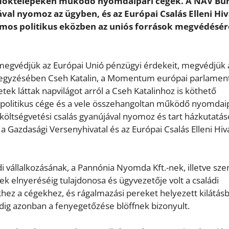
s fióktelepeken működő nyomdaipari cégek. A NAV Bű
val nyomoz az ügyben, és az Európai Csalás Elleni Hiv
umos politikus eközben az uniós források megvédésér
 megvédjük az Európai Unió pénzügyi érdekeit, megvédjük 
bejegyzésében Cseh Katalin, a Momentum európai parlament
ek láttak napvilágot arról a Cseh Katalinhoz is köthető
olitikus cége és a vele összehangoltan működő nyomdaip
költségvetési csalás gyanújával nyomoz és tart házkutatás
a Gazdasági Versenyhivatal és az Európai Csalás Elleni Hiv
ádi vállalkozásának, a Pannónia Nyomda Kft.-nek, illetve sz
zek elnyeréséig tulajdonosa és ügyvezetője volt a családi
hez a cégekhez, és rágalmazási pereket helyezett kilátás
ddig azonban a fenyegetőzése blöffnek bizonyult.