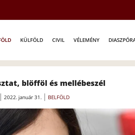
FÖLD
KÜLFÖLD
CIVIL
VÉLEMÉNY
DIASZPÓR
ztat, blöfföl és mellébeszél
2022. január 31.
BELFÖLD