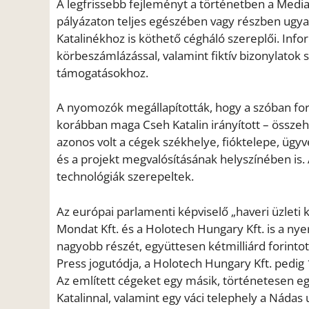
A legfrissebb fejleményt a történetben a Media
pályázaton teljes egészében vagy részben ugyana
Katalinékhoz is köthető cégháló szereplői. Inform
körbeszámlázással, valamint fiktív bizonylatok s
támogatásokhoz.
A nyomozók megállapították, hogy a szóban for
korábban maga Cseh Katalin irányított – össze
azonos volt a cégek székhelye, fióktelepe, ügy
és a projekt megvalósításának helyszínében is.
technológiák szerepeltek.
Az európai parlamenti képviselő „haveri üzleti 
Mondat Kft. és a Holotech Hungary Kft. is a nyer
nagyobb részét, együttesen kétmilliárd forintot
Press jogutódja, a Holotech Hungary Kft. pedig 1
Az említett cégeket egy másik, történetesen egy
Katalinnal, valamint egy váci telephely a Nádas 