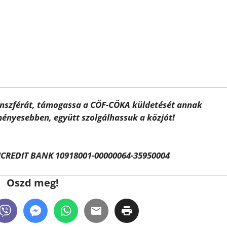
ánszférát, támogassa a CÖF-CÖKA küldetését annak
ényesebben, együtt szolgálhassuk a közjót!
CREDIT BANK 10918001-00000064-35950004
Oszd meg!