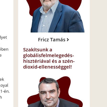
lyet
Fricz Tamás
n
yében
Szakítsunk a
globálisfelmelegedés-
e
hisztériával és a szén-
dioxid-ellenességgel!
nek
Royal
31-én.
eh