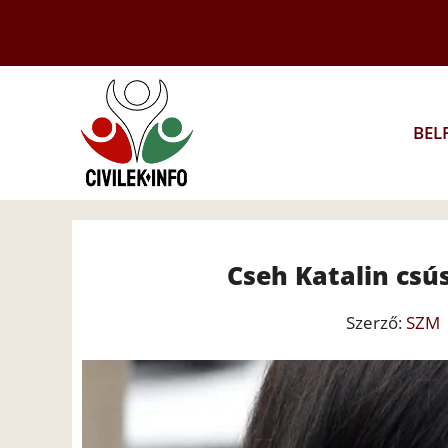
Kilépés
a
tartalomba
BEL
Cseh Katalin csús
Szerző:
SZM