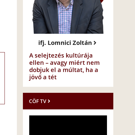
ifj. Lomnici Zoltán
A selejtezés kultúrája
ellen – avagy miért nem
dobjuk el a múltat, ha a
jövő a tét
CÖF TV