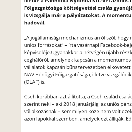
illetve a Pannónia Nyomda Kft.-vel azono
Főigazgatósága költségvetési csalás gyanújá
is vizsgálja már a pályázatokat. A moment
hadovál.
„A jogállamisági mechanizmus arról szól, hogy
uniós forrásokat” – írta vasárnapi Facebook-
képviselője.Ugyanakkor a hétvégén újabb részlet
céghálóról, amelynek kapcsán a momentumos p
vállalatok kapcsán bűnszervezetben elkövetett 
NAV Bűnügyi Főigazgatósága, illetve vizsgálódik 
(OLAF) is.
Cseh korábban azt állította, a Cseh család csal
szerint neki – aki 2018 januárjáig, az uniós pén
vállalkozásnak – semmilyen köze nem volt ezek
azon lapokkal szemben, amelyek ezt állítják. E