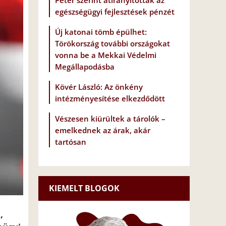
Péter szerint átirányították az
egészségügyi fejlesztések pénzét
Új katonai tömb épülhet:
Törökország további országokat
vonna be a Mekkai Védelmi
Megállapodásba
Kövér László: Az önkény
intézményesítése elkezdődött
Vészesen kiürültek a tárolók –
emelkednek az árak, akár
tartósan
KIEMELT BLOGOK
,