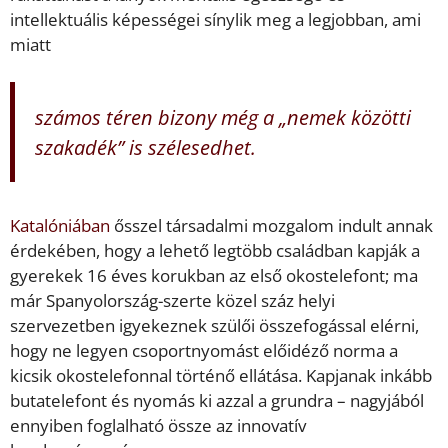
intellektuális képességei sínylik meg a legjobban, ami
miatt
számos téren bizony még a „nemek közötti
szakadék” is szélesedhet.
Katalóniában
ősszel társadalmi mozgalom indult annak
érdekében, hogy a lehető legtöbb családban kapják a
gyerekek 16 éves korukban az első okostelefont; ma
már Spanyolország-szerte közel száz helyi
szervezetben igyekeznek szülői összefogással elérni,
hogy ne legyen csoportnyomást előidéző norma a
kicsik okostelefonnal történő ellátása. Kapjanak inkább
butatelefont és nyomás ki azzal a grundra – nagyjából
ennyiben foglalható össze az innovatív