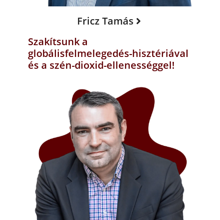
Fricz Tamás
Szakítsunk a
globálisfelmelegedés-hisztériával
és a szén-dioxid-ellenességgel!