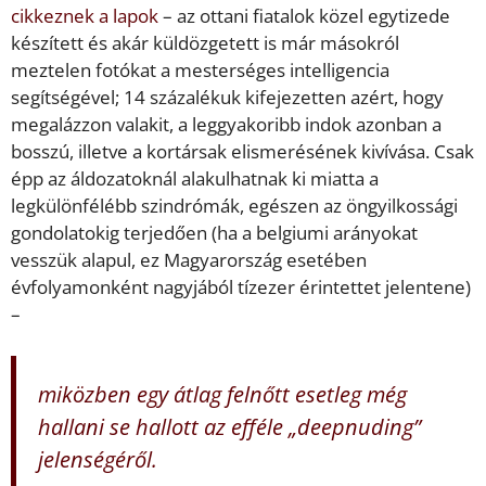
cikkeznek a lapok
– az ottani fiatalok közel egytizede
készített és akár küldözgetett is már másokról
meztelen fotókat a mesterséges intelligencia
segítségével; 14 százalékuk kifejezetten azért, hogy
megalázzon valakit, a leggyakoribb indok azonban a
bosszú, illetve a kortársak elismerésének kivívása. Csak
épp az áldozatoknál alakulhatnak ki miatta a
legkülönfélébb szindrómák, egészen az öngyilkossági
gondolatokig terjedően (ha a belgiumi arányokat
vesszük alapul, ez Magyarország esetében
évfolyamonként nagyjából tízezer érintettet jelentene)
–
miközben egy átlag felnőtt esetleg még
hallani se hallott az efféle „deepnuding”
jelenségéről.