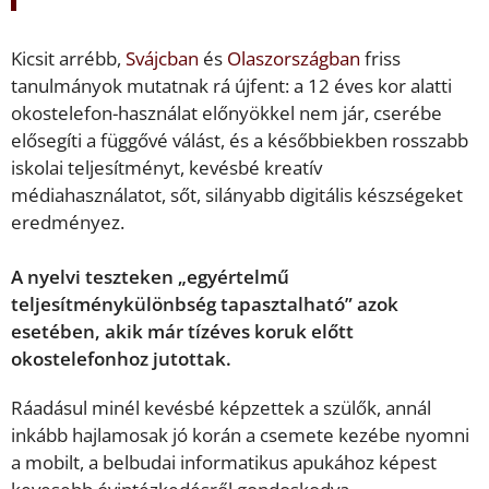
Kicsit arrébb,
Svájcban
és
Olaszországban
friss
tanulmányok mutatnak rá újfent: a 12 éves kor alatti
okostelefon-használat előnyökkel nem jár, cserébe
elősegíti a függővé válást, és a későbbiekben rosszabb
iskolai teljesítményt, kevésbé kreatív
médiahasználatot, sőt, silányabb digitális készségeket
eredményez.
A nyelvi teszteken „egyértelmű
teljesítménykülönbség tapasztalható” azok
esetében, akik már tízéves koruk előtt
okostelefonhoz jutottak.
Ráadásul minél kevésbé képzettek a szülők, annál
inkább hajlamosak jó korán a csemete kezébe nyomni
a mobilt, a belbudai informatikus apukához képest