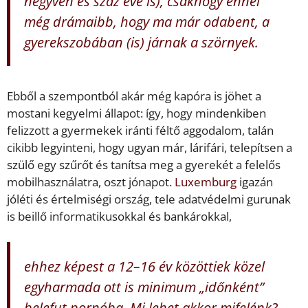
negyven és száz éve is), csakhogy ennél
még drámaibb, hogy ma már odabent, a
gyerekszobában (is) járnak a szörnyek.
Ebből a szempontból akár még kapóra is jöhet a
mostani kegyelmi állapot: így, hogy mindenkiben
felizzott a gyermekek iránti féltő aggodalom, talán
cikibb legyinteni, hogy ugyan már, lárifári, telepítsen a
szülő egy szűrőt és tanítsa meg a gyerekét a felelős
mobilhasználatra, oszt jónapot.
Luxemburg
igazán
jóléti és értelmiségi ország, tele adatvédelmi gurunak
is beillő informatikusokkal és bankárokkal,
ehhez képest a 12–16 év közöttiek közel
egyharmada ott is minimum „időnként”
belefut pornóba. Mi lehet akkor mifelénk?