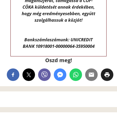
magánszférát, támogassa a CÖF-
CÖKA küldetését annak érdekében,
hogy még eredményesebben, együtt
szolgálhassuk a közjót!
Bankszámlaszámunk: UNICREDIT
BANK 10918001-00000064-35950004
Oszd meg!