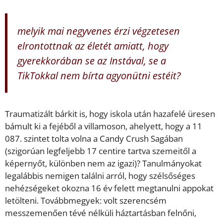
melyik mai negyvenes érzi végzetesen
elrontottnak az életét amiatt, hogy
gyerekkorában se az Instával, se a
TikTokkal nem bírta agyonütni estéit?
Traumatizált bárkit is, hogy iskola után hazafelé üresen
bámult ki a fejéből a villamoson, ahelyett, hogy a 11
087. szintet tolta volna a Candy Crush Sagában
(szigorúan legfeljebb 17 centire tartva szemeitől a
képernyőt, különben nem az igazi)? Tanulmányokat
legalábbis nemigen találni arról, hogy szélsőséges
nehézségeket okozna 16 év felett megtanulni appokat
letölteni. Továbbmegyek: volt szerencsém
messzemenően tévé nélküli háztartásban felnőni,