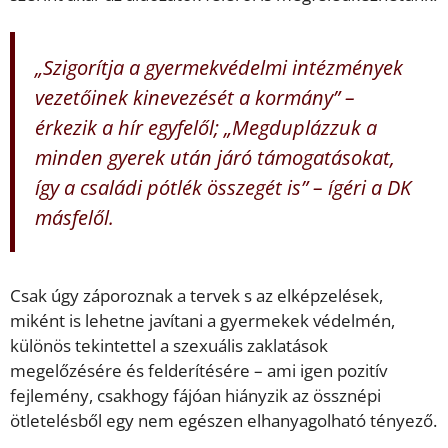
„Szigorítja a gyermekvédelmi intézmények
vezetőinek kinevezését a kormány” –
érkezik a hír egyfelől; „Megduplázzuk a
minden gyerek után járó támogatásokat,
így a családi pótlék összegét is” – ígéri a DK
másfelől.
Csak úgy záporoznak a tervek s az elképzelések,
miként is lehetne javítani a gyermekek védelmén,
különös tekintettel a szexuális zaklatások
megelőzésére és felderítésére – ami igen pozitív
fejlemény, csakhogy fájóan hiányzik az össznépi
ötletelésből egy nem egészen elhanyagolható tényező.