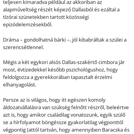
teljesen kimaradva például az akkoriban az
alapműveltség részét képező Dallasból és ezáltal a
tízórai szünetekben tartott közösségi
epizódelemzésekből.
Dráma – gondolhatná bárki –, jól kibabráltak a szülei a
szerencsétlennel.
Mégis a két egykori alsós Dallas-szakértő cimbora jár
most, évtizedekkel később pszichológushoz, hogy
feldolgozza a gyerekkorában tapasztalt érzelmi
elhanyagolást.
Persze az is világos, hogy itt egészen komoly
áldozatvállalásra van szükség felnőtt részről, beleértve
azt is, hogy amikor családilag vonatozunk, egyik szülő
se a hírfolyamot böngéssze gyakorlatilag végponttól
végpontig (attól tartván, hogy amennyiben Baracska és