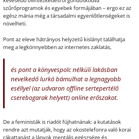
kevesebb óvintézkedésről gondoskodva
szűrőprogramok és egyebek formájában – ergo ez az
egész mánia még a társadalmi egyenlőtlenségeket is
növelheti.
Pont az eleve hátrányos helyzetű kislányt találhatja
meg a legkönnyebben az internetes zaklatás,
és pont a könyvespolc nélküli lakásban
nevelkedő lurkó bámulhat a legnagyobb
eséllyel (az udvaron offline sertepertélő
cserebogarak helyett) online erőszakot.
De a feministák is riadót fújhatnának: a kutatások
rendre azt mutatják, hogy az okostelefonra való korai
rákattanást a lányok mentális egészsége és