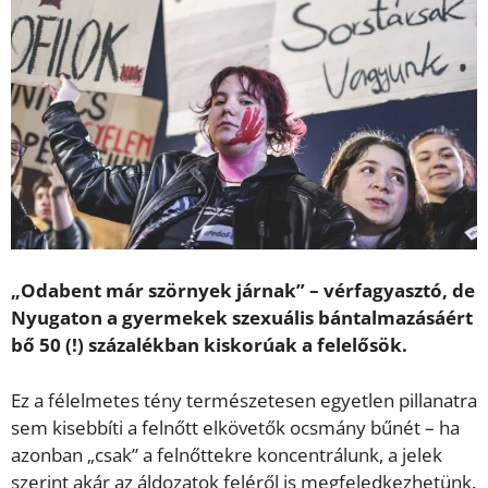
„Odabent már szörnyek járnak” – vérfagyasztó, de
Nyugaton a gyermekek szexuális bántalmazásáért
bő 50 (!) százalékban kiskorúak a felelősök.
Ez a félelmetes tény természetesen egyetlen pillanatra
sem kisebbíti a felnőtt elkövetők ocsmány bűnét – ha
azonban „csak” a felnőttekre koncentrálunk, a jelek
szerint akár az áldozatok feléről is megfeledkezhetünk.