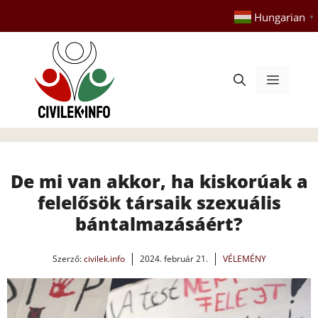
Kilépés
Hungarian
▼
a
tartalomba
Menü
De mi van akkor, ha kiskorúak a
felelősök társaik szexuális
bántalmazásáért?
Szerző:
civilek.info
2024. február 21.
VÉLEMÉNY