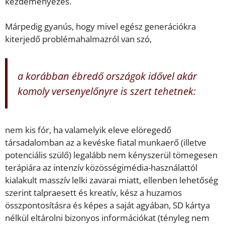
kezdeményezés.
Márpedig gyanús, hogy mivel egész generációkra
kiterjedő problémahalmazról van szó,
a korábban ébredő országok idővel akár
komoly versenyelőnyre is szert tehetnek:
nem kis fór, ha valamelyik eleve elöregedő
társadalomban az a kevéske fiatal munkaerő (illetve
potenciális szülő) legalább nem kényszerül tömegesen
terápiára az intenzív közösségimédia-használattól
kialakult masszív lelki zavarai miatt, ellenben lehetőség
szerint talpraesett és kreatív, kész a huzamos
összpontosításra és képes a saját agyában, SD kártya
nélkül eltárolni bizonyos információkat (tényleg nem