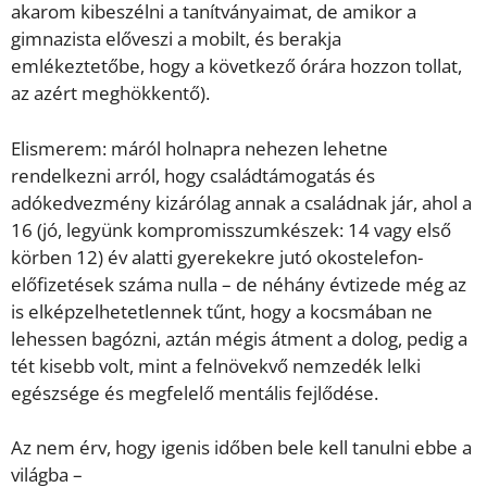
akarom kibeszélni a tanítványaimat, de amikor a
gimnazista előveszi a mobilt, és berakja
emlékeztetőbe, hogy a következő órára hozzon tollat,
az azért meghökkentő).
Elismerem: máról holnapra nehezen lehetne
rendelkezni arról, hogy családtámogatás és
adókedvezmény kizárólag annak a családnak jár, ahol a
16 (jó, legyünk kompromisszumkészek: 14 vagy első
körben 12) év alatti gyerekekre jutó okostelefon-
előfizetések száma nulla – de néhány évtizede még az
is elképzelhetetlennek tűnt, hogy a kocsmában ne
lehessen bagózni, aztán mégis átment a dolog, pedig a
tét kisebb volt, mint a felnövekvő nemzedék lelki
egészsége és megfelelő mentális fejlődése.
Az nem érv, hogy igenis időben bele kell tanulni ebbe a
világba –