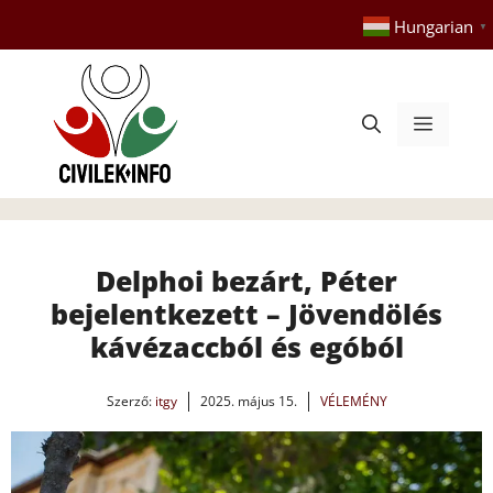
Kilépés
Hungarian
▼
a
tartalomba
Menü
Delphoi bezárt, Péter
bejelentkezett – Jövendölés
kávézaccból és egóból
Szerző:
itgy
2025. május 15.
VÉLEMÉNY