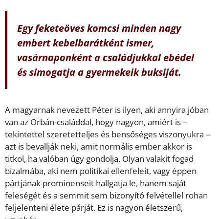
Egy feketeöves komcsi minden nagy
embert kebelbarátként ismer,
vasárnaponként a családjukkal ebédel
és simogatja a gyermekeik buksiját.
A magyarnak nevezett Péter is ilyen, aki annyira jóban
van az Orbán-családdal, hogy nagyon, amiért is –
tekintettel szeretetteljes és bensőséges viszonyukra –
azt is bevallják neki, amit normális ember akkor is
titkol, ha valóban úgy gondolja. Olyan valakit fogad
bizalmába, aki nem politikai ellenfeleit, vagy éppen
pártjának prominenseit hallgatja le, hanem saját
feleségét és a semmit sem bizonyító felvétellel rohan
feljelenteni élete párját. Ez is nagyon életszerű,