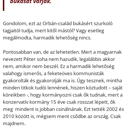
bukását várják.
Gondolom, ezt az Orbán-család bukásért szurkoló
tagjaitól tudja, mert kitől mástól? Vagy esetleg
megálmodta, harmadik lehetőség nincs.
Pontosabban van, de az lehetetlen. Mert a magyarnak
nevezett Péter soha nem hazudik, legalábbis akkor
nem, amikor nem beszél. Ez a harmadik lehetőség
valahogy ismerős, a feketeöves kommunisták
gyakorolták és gyakorolják ma is. Úgy tesznek, mintha
minden titkok tudói lennének, hiszen köztudott – saját
köreikben -, hogy kormányozni csak ők tudnak, mert a
konzervatív kormány 15 éve csak rosszat lépett, ők
meg mindent is jobban csinálnának. Ezt tették 2002 és
2010 között is, mégsem ment csődbe az ország. Csak
majdnem.