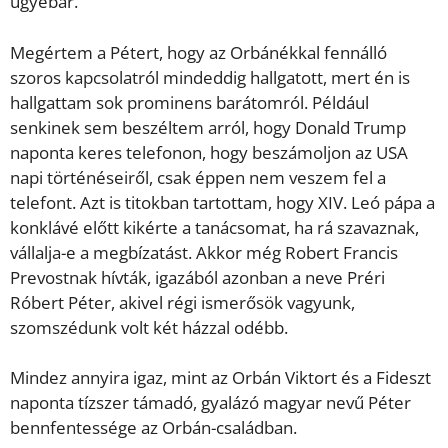
ugyebár.
Megértem a Pétert, hogy az Orbánékkal fennálló
szoros kapcsolatról mindeddig hallgatott, mert én is
hallgattam sok prominens barátomról. Például
senkinek sem beszéltem arról, hogy Donald Trump
naponta keres telefonon, hogy beszámoljon az USA
napi történéseiről, csak éppen nem veszem fel a
telefont. Azt is titokban tartottam, hogy XIV. Leó pápa a
konklávé előtt kikérte a tanácsomat, ha rá szavaznak,
vállalja-e a megbízatást. Akkor még Robert Francis
Prevostnak hívták, igazából azonban a neve Préri
Róbert Péter, akivel régi ismerősök vagyunk,
szomszédunk volt két házzal odébb.
Mindez annyira igaz, mint az Orbán Viktort és a Fideszt
naponta tízszer támadó, gyalázó magyar nevű Péter
bennfentessége az Orbán-családban.