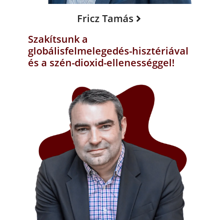
Fricz Tamás
Szakítsunk a
globálisfelmelegedés-hisztériával
és a szén-dioxid-ellenességgel!