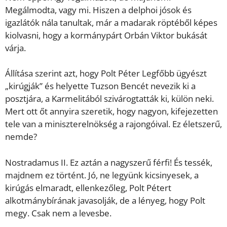
Megálmodta, vagy mi. Hiszen a delphoi jósok és
igazlátók nála tanultak, már a madarak röptéből képes
kiolvasni, hogy a kormánypárt Orbán Viktor bukását
várja.
Állítása szerint azt, hogy Polt Péter Legfőbb ügyészt
„kirúgják” és helyette Tuzson Bencét nevezik ki a
posztjára, a Karmelitából szivárogtatták ki, külön neki.
Mert ott őt annyira szeretik, hogy nagyon, kifejezetten
tele van a miniszterelnökség a rajongóival. Ez életszerű,
nemde?
Nostradamus II. Ez aztán a nagyszerű férfi! És tessék,
majdnem ez történt. Jó, ne legyünk kicsinyesek, a
kirúgás elmaradt, ellenkezőleg, Polt Pétert
alkotmánybírának javasolják, de a lényeg, hogy Polt
megy. Csak nem a levesbe.