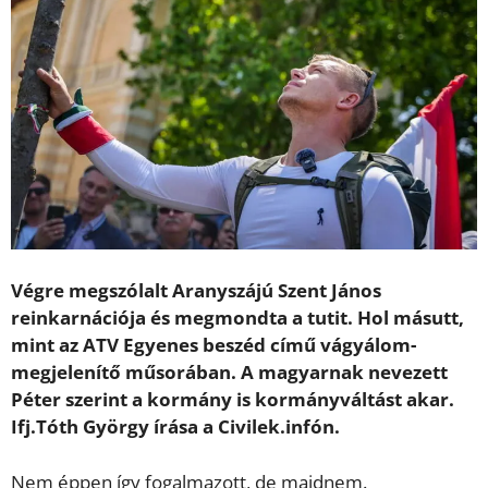
Végre megszólalt Aranyszájú Szent János
reinkarnációja és megmondta a tutit. Hol másutt,
mint az ATV Egyenes beszéd című vágyálom-
megjelenítő műsorában. A magyarnak nevezett
Péter szerint a kormány is kormányváltást akar.
Ifj.Tóth György írása a Civilek.infón.
Nem éppen így fogalmazott, de majdnem.