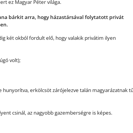
Mert ez Magyar Péter világa.
na bárkit arra, hogy házastársával folytatott privát
sen.
ig két okból fordult elő, hogy valakik privátim ilyen
úgó volt);
se hunyorítva, erkölcsöt zárójelezve talán magyarázatnak tű
ilyent csinál, az nagyobb gazemberségre is képes.