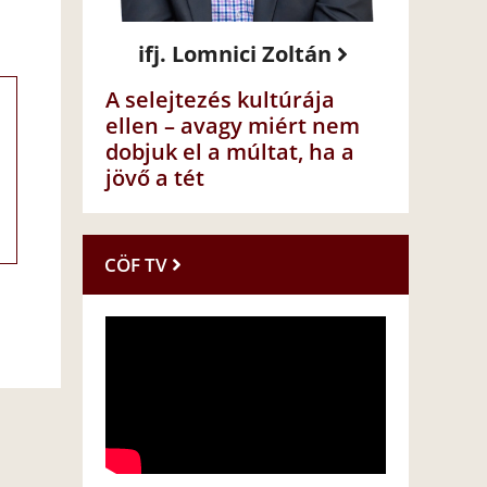
ifj. Lomnici Zoltán
A selejtezés kultúrája
ellen – avagy miért nem
dobjuk el a múltat, ha a
jövő a tét
CÖF TV