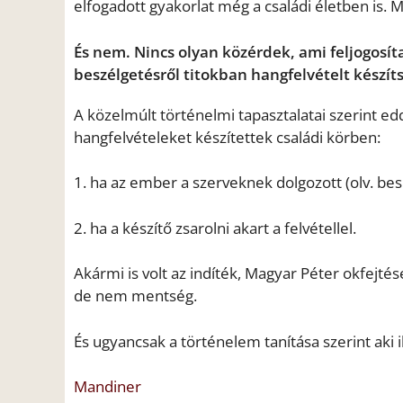
elfogadott gyakorlat még a családi életben is. 
És nem. Nincs olyan közérdek, ami feljogosíta
beszélgetésről titokban hangfelvételt készít
A közelmúlt történelmi tapasztalatai szerint edd
hangfelvételeket készítettek családi körben:
1. ha az ember a szerveknek dolgozott (olv. bes
2. ha a készítő zsarolni akart a felvétellel.
Akármi is volt az indíték, Magyar Péter okfejté
de nem mentség.
És ugyancsak a történelem tanítása szerint aki 
Mandiner