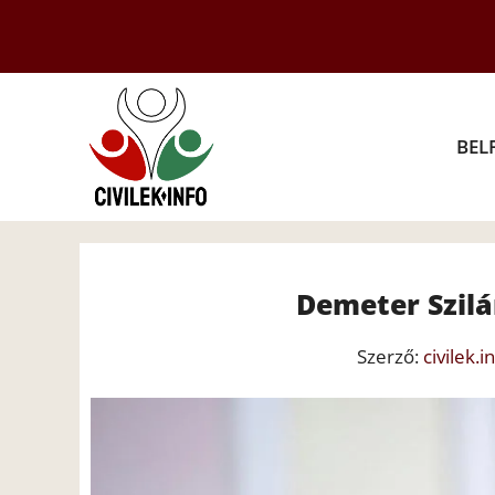
Kilépés
a
tartalomba
BEL
Demeter Szilá
Szerző:
civilek.i