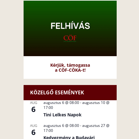
Kérjük, támogassa
a CÖF-CÖKA-t!
KÖZELGŐ ESEMÉNYEK
augusztus 6 @ 08:00
-
augusztus 10 @
AUG
6
17:00
Tini Lelkes Napok
augusztus 6 @ 08:00
-
augusztus 27 @
AUG
6
17:00
Kedvezmény a Budavári