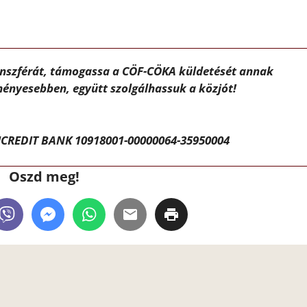
ánszférát, támogassa a CÖF-CÖKA küldetését annak
ényesebben, együtt szolgálhassuk a közjót!
CREDIT BANK 10918001-00000064-35950004
Oszd meg!