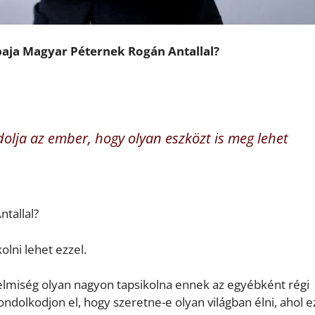
a baja Magyar Péternek Rogán Antallal?
olja az ember, hogy olyan eszközt is meg lehet
ntallal?
olni lehet ezzel.
rtelmiség olyan nagyon tapsikolna ennek az egyébként régi
gondolkodjon el, hogy szeretne-e olyan világban élni, ahol e