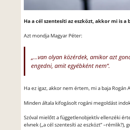
Ha a cél szentesíti az eszközt, akkor mi is 
Azt mondja Magyar Péter:
„…van olyan közérdek, amikor azt gond
engedni, amit egyébként nem”.
Ha ez igaz, akkor nem értem, mi a baja Rogán A
Minden általa kifogásolt rogáni megoldást indok
Szóval mielőtt a függetlenobjektív ellenzéki é
elvnek („a cél szentesíti az eszközt” –rémlik?), 