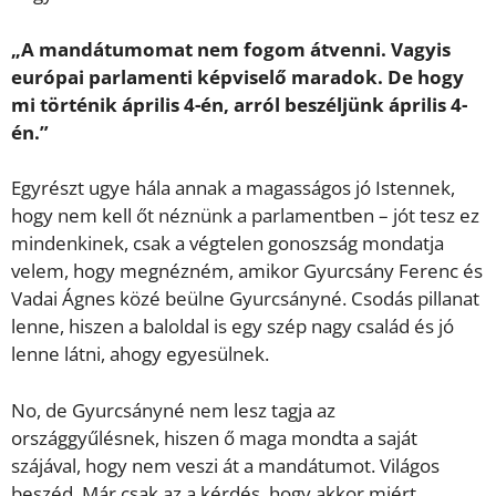
„A mandátumomat nem fogom átvenni. Vagyis
európai parlamenti képviselő maradok. De hogy
mi történik április 4-én, arról beszéljünk április 4-
én.”
Egyrészt ugye hála annak a magasságos jó Istennek,
hogy nem kell őt néznünk a parlamentben – jót tesz ez
mindenkinek, csak a végtelen gonoszság mondatja
velem, hogy megnézném, amikor Gyurcsány Ferenc és
Vadai Ágnes közé beülne Gyurcsányné. Csodás pillanat
lenne, hiszen a baloldal is egy szép nagy család és jó
lenne látni, ahogy egyesülnek.
No, de Gyurcsányné nem lesz tagja az
országgyűlésnek, hiszen ő maga mondta a saját
szájával, hogy nem veszi át a mandátumot. Világos
beszéd. Már csak az a kérdés, hogy akkor miért