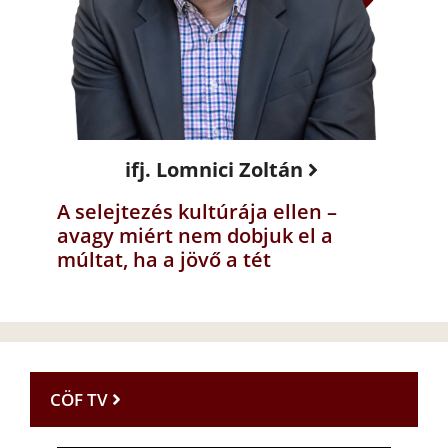
ifj. Lomnici Zoltán
A selejtezés kultúrája ellen –
avagy miért nem dobjuk el a
múltat, ha a jövő a tét
CÖF TV