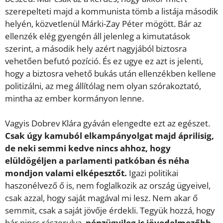
szerepelteti majd a kommunista tömb a listája második
helyén, közvetlenül Márki-Zay Péter mögött. Bár az
ellenzék elég gyengén áll jelenleg a kimutatások
szerint, a második hely azért nagyjából biztosra
vehetően befutó pozíció. És ez ugye ez azt is jelenti,
hogy a biztosra vehető bukás után ellenzékben kellene
politizálni, az meg állítólag nem olyan szórakoztató,
mintha az ember kormányon lenne.
Vagyis Dobrev Klára gyáván elengedte ezt az egészet.
Csak úgy kamuból elkampányolgat majd áprilisig,
de neki semmi kedve nincs ahhoz, hogy
elüldögéljen a parlamenti patkóban és néha
mondjon valami elképesztőt.
Igazi politikai
haszonélvező ő is, nem foglalkozik az ország ügyeivel,
csak azzal, hogy saját magával mi lesz. Nem akar ő
semmit, csak a saját jövője érdekli. Tegyük hozzá, hogy
bár nincs rászorulva,
pénzügyileg is jövedelmezőbb