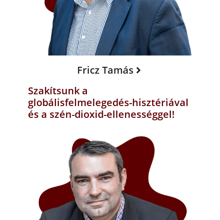
Fricz Tamás
Szakítsunk a
globálisfelmelegedés-hisztériával
és a szén-dioxid-ellenességgel!