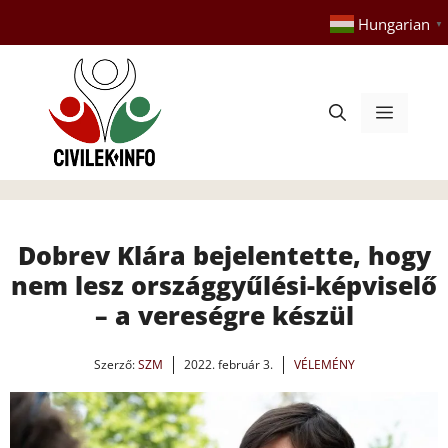
Kilépés
Hungarian
▼
a
tartalomba
Menü
Dobrev Klára bejelentette, hogy
nem lesz országgyűlési-képviselő
– a vereségre készül
Szerző:
SZM
2022. február 3.
VÉLEMÉNY