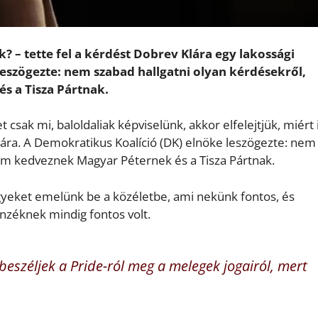
? – tette fel a kérdést Dobrev Klára egy lakossági
eszögezte: nem szabad hallgatni olyan kérdésekről,
 a Tisza Pártnak.
sak mi, baloldaliak képviselünk, akkor elfelejtjük, miért 
ára. A Demokratikus Koalíció (DK) elnöke leszögezte: nem
em kedveznek Magyar Péternek és a Tisza Pártnak.
ügyeket emelünk be a közéletbe, ami nekünk fontos, és
nzéknek mindig fontos volt.
eszéljek a Pride-ról meg a melegek jogairól, mert