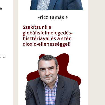
ne
Fricz Tamás
Szakítsunk a
globálisfelmelegedés-
hisztériával és a szén-
dioxid-ellenességgel!
el a