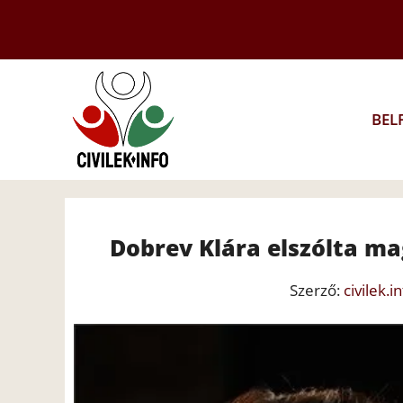
Kilépés
a
tartalomba
BEL
Dobrev Klára elszólta mag
Szerző:
civilek.i