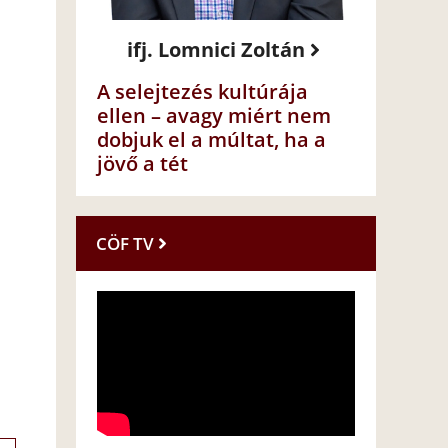
ifj. Lomnici Zoltán
A selejtezés kultúrája
ellen – avagy miért nem
dobjuk el a múltat, ha a
jövő a tét
CÖF TV