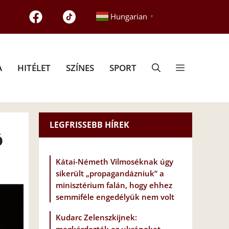
Hungarian
▼
A
HITÉLET
SZÍNES
SPORT
LEGFRISSEBB HÍREK
Ó
Kátai-Németh Vilmoséknak úgy
sikerült „propagandázniuk” a
minisztérium falán, hogy ehhez
semmiféle engedélyük nem volt
Kudarc Zelenszkijnek: