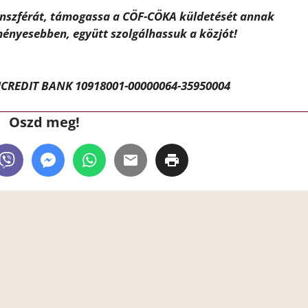
ánszférát, támogassa a CÖF-CÖKA küldetését annak
ényesebben, együtt szolgálhassuk a közjót!
CREDIT BANK 10918001-00000064-35950004
Oszd meg!