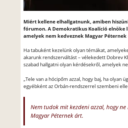
Miért kellene elhallgatnunk, amiben hiszünk
fórumon. A Demokratikus Koalíció elnöke l
amelyek nem kedveznek Magyar Péternek és
Ha tabuként kezelünk olyan témákat, amelyeket c
akarunk rendszerváltást – vélekedett Dobrev Kl
szabad hallgatni olyan kérdésekről, amelyek n
„Tele van a hócipőm azzal, hogy baj, ha olyan 
egyébként az Orbán-rendszerrel szembeni elle
Nem tudok mit kezdeni azzal, hogy ne b
Magyar Péternek árt.