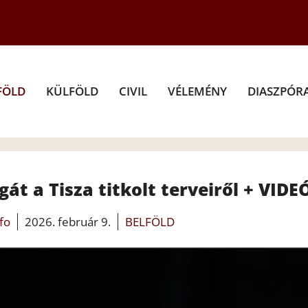
FÖLD
KÜLFÖLD
CIVIL
VÉLEMÉNY
DIASZPÓR
át a Tisza titkolt terveiről + VIDE
nfo
2026. február 9.
BELFÖLD