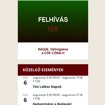
Kérjük, támogassa
a CÖF-CÖKA-t!
KÖZELGŐ ESEMÉNYEK
augusztus 6 @ 08:00
-
augusztus 10 @
AUG
6
17:00
Tini Lelkes Napok
augusztus 6 @ 08:00
-
augusztus 27 @
AUG
6
17:00
Kedvezmény a Budavári