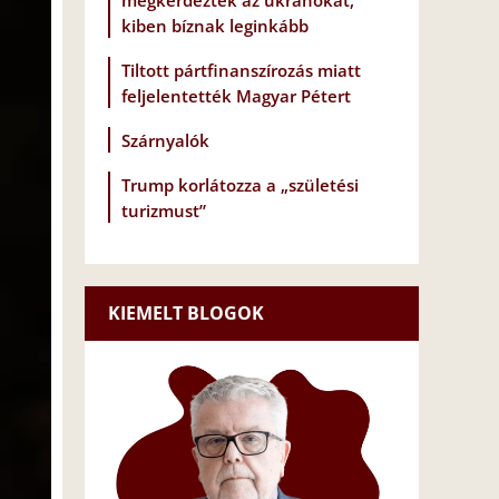
megkérdezték az ukránokat,
kiben bíznak leginkább
Tiltott pártfinanszírozás miatt
feljelentették Magyar Pétert
Szárnyalók
Trump korlátozza a „születési
turizmust”
KIEMELT BLOGOK