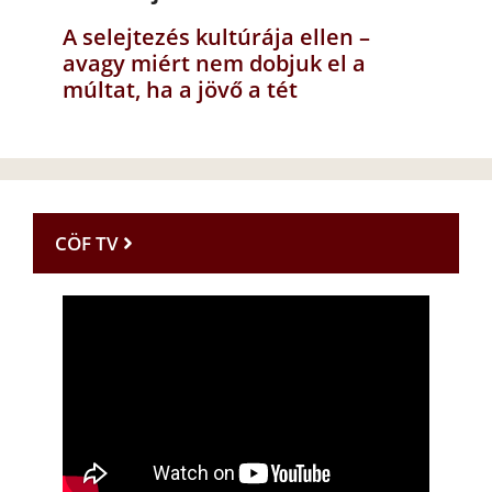
A selejtezés kultúrája ellen –
avagy miért nem dobjuk el a
múltat, ha a jövő a tét
CÖF TV