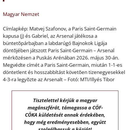
Magyar Nemzet
Címlapkép: Matvej Szafonov, a Paris Saint-Germain
kapusa (j) és Gabriel, az Arsenal játékosa a
büntetõpárbajban a labdarúgó Bajnokok Ligája
döntõjében játszott Paris Saint-Germain – Arsenal
mérkõzésen a Puskás Arénában 2026. május 30-án.
Megvédte címét a Paris Saint-Germain, miután 1-1-es
döntetlent és hosszabbítást követõen tizenegyesekkel
4-3-ra legyõzte az Arsenalt – Fotó: MTI/Illyés Tibor
Tisztelettel kérjük a magyar
magánszférát, támogassa a CÖF-
CÖKA küldetését annak érdekében,
hogy még eredményesebben, együtt
szolgálhassuk a közjót!