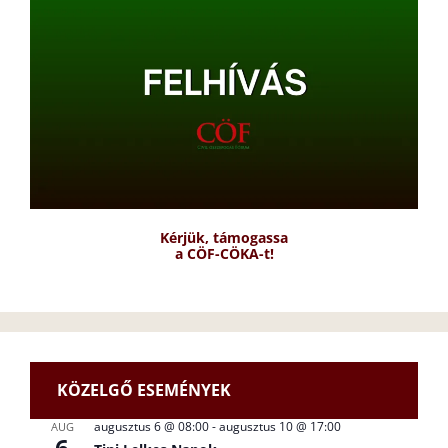
Kérjük, támogassa
a CÖF-CÖKA-t!
KÖZELGŐ ESEMÉNYEK
augusztus 6 @ 08:00
-
augusztus 10 @ 17:00
AUG
6