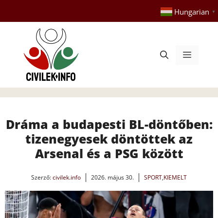
Kilépés
Hungarian
▼
a
tartalomba
Menü
Dráma a budapesti BL-döntőben:
tizenegyesek döntöttek az
Arsenal és a PSG között
Szerző:
civilek.info
2026. május 30.
SPORT
,
KIEMELT