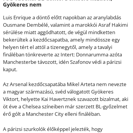
Gyökeres nem
Luis Enrique a döntő előtt napokban az aranylabdás
Ousmane Dembélé, valamint a marokkói Asraf Hakimi
sérülése miatt aggódhatott, de végül mindketten
bekerültek a kezdőcsapatba, amely mindössze egy
helyen tért el attól a tizenegytől, amely a tavalyi
fináléban tönkreverte az Intert: Donnarumma azóta
Manchesterbe távozott, idén Szafonov védi a párizsi
kaput.
Az Arsenal kezdőcsapatába Mikel Arteta nem nevezte
a magyar származású, svéd válogatott Gyökeres
Viktort, helyette Kai Havertznek szavazott bizalmat, aki
öt éve a Chelsea színeiben már szerzett BL-győzelmet
érő gólt a Manchester City elleni fináléban.
A párizsi szurkolók élőképpel jelezték, hogy