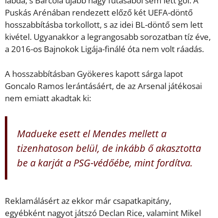
labda, s Barcola újabb nagy futásából sem lett gól. A
Puskás Arénában rendezett előző két UEFA-döntő
hosszabbításba torkollott, s az idei BL-döntő sem lett
kivétel. Ugyanakkor a legrangosabb sorozatban tíz éve,
a 2016-os Bajnokok Ligája-finálé óta nem volt ráadás.
A hosszabbításban Gyökeres kapott sárga lapot
Goncalo Ramos lerántásáért, de az Arsenal játékosai
nem emiatt akadtak ki:
Madueke esett el Mendes mellett a
tizenhatoson belül, de inkább ő akasztotta
be a karját a PSG-védőébe, mint fordítva.
Reklamálásért az ekkor már csapatkapitány,
egyébként nagyot játszó Declan Rice, valamint Mikel