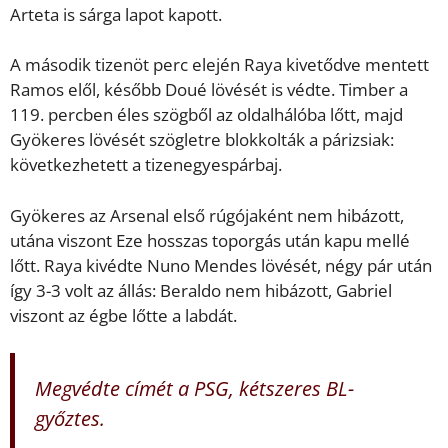
Arteta is sárga lapot kapott.
A második tizenöt perc elején Raya kivetődve mentett
Ramos elől, később Doué lövését is védte. Timber a
119. percben éles szögből az oldalhálóba lőtt, majd
Gyökeres lövését szögletre blokkolták a párizsiak:
következhetett a tizenegyespárbaj.
Gyökeres az Arsenal első rúgójaként nem hibázott,
utána viszont Eze hosszas toporgás után kapu mellé
lőtt. Raya kivédte Nuno Mendes lövését, négy pár után
így 3-3 volt az állás: Beraldo nem hibázott, Gabriel
viszont az égbe lőtte a labdát.
Megvédte címét a PSG, kétszeres BL-
győztes.