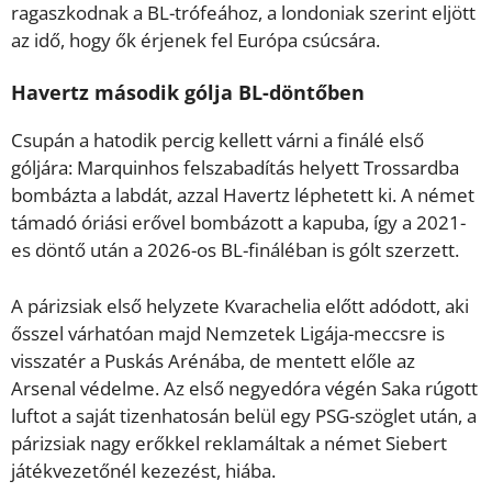
ragaszkodnak a BL-trófeához, a londoniak szerint eljött
az idő, hogy ők érjenek fel Európa csúcsára.
Havertz második gólja BL-döntőben
Csupán a hatodik percig kellett várni a finálé első
góljára: Marquinhos felszabadítás helyett Trossardba
bombázta a labdát, azzal Havertz léphetett ki. A német
támadó óriási erővel bombázott a kapuba, így a 2021-
es döntő után a 2026-os BL-fináléban is gólt szerzett.
A párizsiak első helyzete Kvarachelia előtt adódott, aki
ősszel várhatóan majd Nemzetek Ligája-meccsre is
visszatér a Puskás Arénába, de mentett előle az
Arsenal védelme. Az első negyedóra végén Saka rúgott
luftot a saját tizenhatosán belül egy PSG-szöglet után, a
párizsiak nagy erőkkel reklamáltak a német Siebert
játékvezetőnél kezezést, hiába.