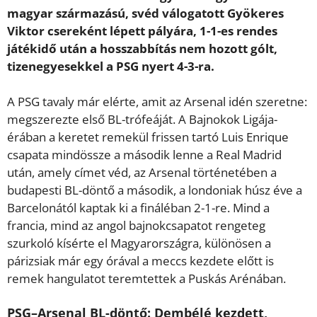
magyar származású, svéd válogatott Gyökeres
Viktor csereként lépett pályára, 1-1-es rendes
játékidő után a hosszabbítás nem hozott gólt,
tizenegyesekkel a PSG nyert 4-3-ra.
A PSG tavaly már elérte, amit az Arsenal idén szeretne:
megszerezte első BL-trófeáját. A Bajnokok Ligája-
érában a keretet remekül frissen tartó Luis Enrique
csapata mindössze a második lenne a Real Madrid
után, amely címet véd, az Arsenal történetében a
budapesti BL-döntő a második, a londoniak húsz éve a
Barcelonától kaptak ki a fináléban 2-1-re. Mind a
francia, mind az angol bajnokcsapatot rengeteg
szurkoló kísérte el Magyarországra, különösen a
párizsiak már egy órával a meccs kezdete előtt is
remek hangulatot teremtettek a Puskás Arénában.
PSG–Arsenal BL-döntő: Dembélé kezdett,