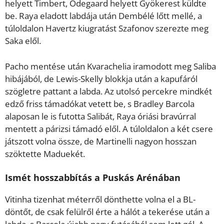
helyett Timbert, Ödegaard helyett Gyökerest küldte
be. Raya eladott labdája után Dembélé lőtt mellé, a
túloldalon Havertz kiugratást Szafonov szerezte meg
Saka elől.
Pacho mentése után Kvarachelia iramodott meg Saliba
hibájából, de Lewis-Skelly blokkja után a kapufáról
szögletre pattant a labda. Az utolsó percekre mindkét
edző friss támadókat vetett be, s Bradley Barcola
alaposan le is futotta Salibát, Raya óriási bravúrral
mentett a párizsi támadó elől. A túloldalon a két csere
játszott volna össze, de Martinelli nagyon hosszan
szöktette Maduekét.
Ismét hosszabbítás a Puskás Arénában
Vitinha tizenhat méterről dönthette volna el a BL-
döntőt, de csak felülről érte a hálót a tekerése után a