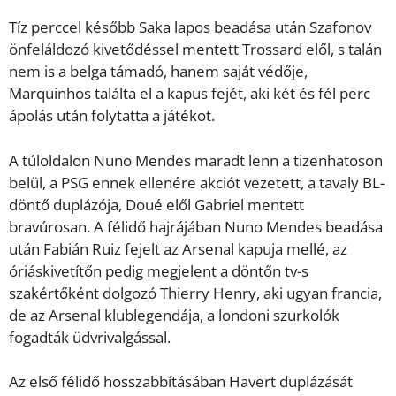
Tíz perccel később Saka lapos beadása után Szafonov
önfeláldozó kivetődéssel mentett Trossard elől, s talán
nem is a belga támadó, hanem saját védője,
Marquinhos találta el a kapus fejét, aki két és fél perc
ápolás után folytatta a játékot.
A túloldalon Nuno Mendes maradt lenn a tizenhatoson
belül, a PSG ennek ellenére akciót vezetett, a tavaly BL-
döntő duplázója, Doué elől Gabriel mentett
bravúrosan. A félidő hajrájában Nuno Mendes beadása
után Fabián Ruiz fejelt az Arsenal kapuja mellé, az
óriáskivetítőn pedig megjelent a döntőn tv-s
szakértőként dolgozó Thierry Henry, aki ugyan francia,
de az Arsenal klublegendája, a londoni szurkolók
fogadták üdvrivalgással.
Az első félidő hosszabbításában Havert duplázását