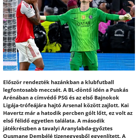
Először rendezték hazánkban a klubfutball
legfontosabb meccsét. A BL-döntő idén a Puskás
Arénában a címvédő PSG és az első Bajnokok
Ligája-trófeájára hajtó Arsenal között zajlott. Kai
Havertz már a hatodik percben gólt lőtt, ez volt az
első félidő egyetlen találata. A második
játékrészben a tavalyi Aranylabda-győztes
Ousmane Dembélé tizenegyesből egyenlített. A