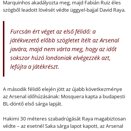
Marquinhos akadályozta meg, majd Fabián Ruiz éles
szögből leadott lövését védte üggyel-bajjal David Raya.
Furcsán ért véget az első félidő: a
játékvezető előbb szögletet ítélt az Arsenal
javára, majd nem várta meg, hogy az időt
sokszor húzó londoniak elvégezzék azt,
lefújta a játékrészt.
A második félidő elején jött az újabb következménye
az Arsenal időhúzásának: Mosquera kapta a budapesti
BL-döntő első sárga lapját.
Hakimi 30 méteres szabadrúgását Raya magabiztosan
védte – az esetnél Saka sárga lapot kapott, az Arsenal