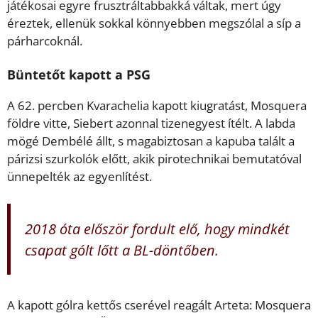
játékosai egyre frusztráltabbakká váltak, mert úgy
éreztek, ellenük sokkal könnyebben megszólal a síp a
párharcoknál.
Büntetőt kapott a PSG
A 62. percben Kvarachelia kapott kiugratást, Mosquera
földre vitte, Siebert azonnal tizenegyest ítélt. A labda
mögé Dembélé állt, s magabiztosan a kapuba talált a
párizsi szurkolók előtt, akik pirotechnikai bemutatóval
ünnepelték az egyenlítést.
2018 óta először fordult elő, hogy mindkét
csapat gólt lőtt a BL-döntőben.
A kapott gólra kettős cserével reagált Arteta: Mosquera