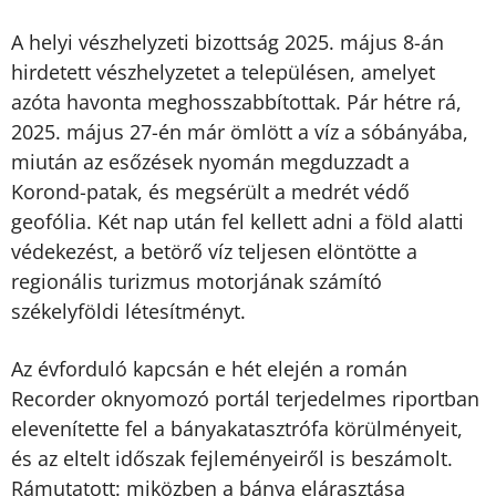
A helyi vészhelyzeti bizottság 2025. május 8-án
hirdetett vészhelyzetet a településen, amelyet
azóta havonta meghosszabbítottak. Pár hétre rá,
2025. május 27-én már ömlött a víz a sóbányába,
miután az esőzések nyomán megduzzadt a
Korond-patak, és megsérült a medrét védő
geofólia. Két nap után fel kellett adni a föld alatti
védekezést, a betörő víz teljesen elöntötte a
regionális turizmus motorjának számító
székelyföldi létesítményt.
Az évforduló kapcsán e hét elején a román
Recorder oknyomozó portál terjedelmes riportban
elevenítette fel a bányakatasztrófa körülményeit,
és az eltelt időszak fejleményeiről is beszámolt.
Rámutatott: miközben a bánya elárasztása