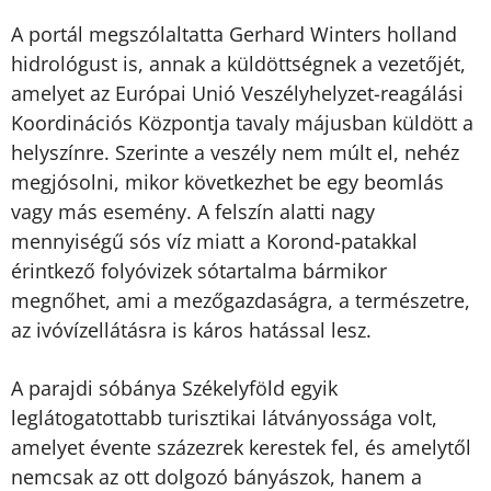
A portál megszólaltatta Gerhard Winters holland
hidrológust is, annak a küldöttségnek a vezetőjét,
amelyet az Európai Unió Veszélyhelyzet-reagálási
Koordinációs Központja tavaly májusban küldött a
helyszínre. Szerinte a veszély nem múlt el, nehéz
megjósolni, mikor következhet be egy beomlás
vagy más esemény. A felszín alatti nagy
mennyiségű sós víz miatt a Korond-patakkal
érintkező folyóvizek sótartalma bármikor
megnőhet, ami a mezőgazdaságra, a természetre,
az ivóvízellátásra is káros hatással lesz.
A parajdi sóbánya Székelyföld egyik
leglátogatottabb turisztikai látványossága volt,
amelyet évente százezrek kerestek fel, és amelytől
nemcsak az ott dolgozó bányászok, hanem a