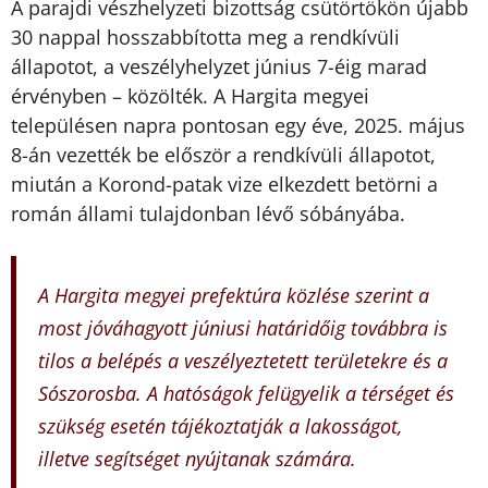
A parajdi vészhelyzeti bizottság csütörtökön újabb
30 nappal hosszabbította meg a rendkívüli
állapotot, a veszélyhelyzet június 7-éig marad
érvényben – közölték. A Hargita megyei
településen napra pontosan egy éve, 2025. május
8-án vezették be először a rendkívüli állapotot,
miután a Korond-patak vize elkezdett betörni a
román állami tulajdonban lévő sóbányába.
A Hargita megyei prefektúra közlése szerint a
most jóváhagyott júniusi határidőig továbbra is
tilos a belépés a veszélyeztetett területekre és a
Sószorosba. A hatóságok felügyelik a térséget és
szükség esetén tájékoztatják a lakosságot,
illetve segítséget nyújtanak számára.