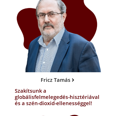
Fricz Tamás
Szakítsunk a
globálisfelmelegedés-hisztériával
és a szén-dioxid-ellenességgel!