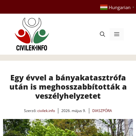
Kilépés
Hungarian
▼
a
tartalomba
Menü
Egy évvel a bányakatasztrófa
után is meghosszabbították a
veszélyhelyzetet
Szerző:
civilek.info
2026. május 9.
DIASZPÓRA