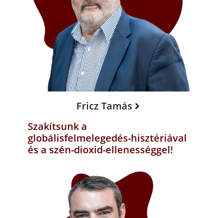
Fricz Tamás
Szakítsunk a
globálisfelmelegedés-hisztériával
és a szén-dioxid-ellenességgel!