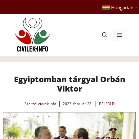
Kilépés
Hungarian
▼
a
tartalomba
Menü
Egyiptomban tárgyal Orbán
Viktor
Szerző:
civilek.info
2023. február 28.
BELFÖLD