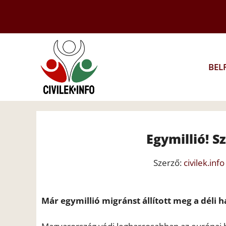
Kilépés
a
tartalomba
BEL
Egymillió! S
Szerző:
civilek.info
Már egymillió migránst állított meg a déli h