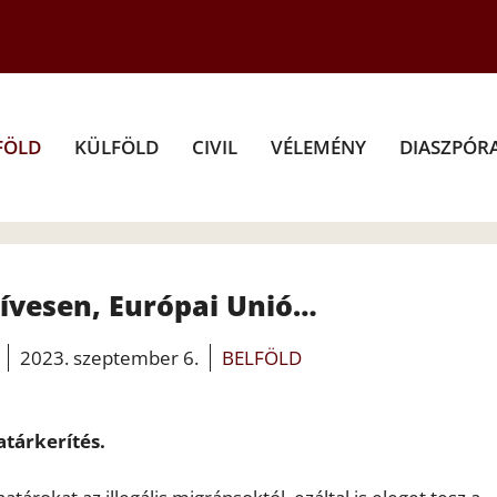
FÖLD
KÜLFÖLD
CIVIL
VÉLEMÉNY
DIASZPÓR
zívesen, Európai Unió…
2023. szeptember 6.
BELFÖLD
atárkerítés.