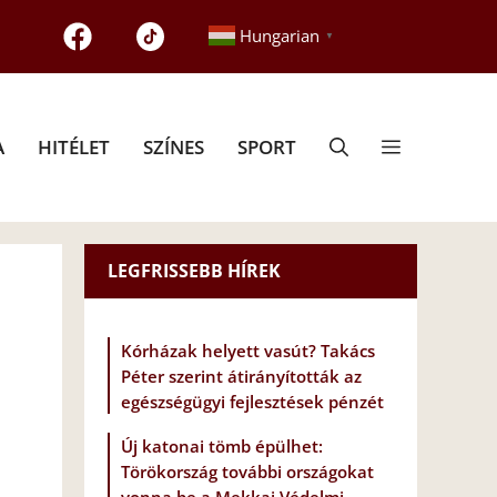
Hungarian
▼
A
HITÉLET
SZÍNES
SPORT
LEGFRISSEBB HÍREK
Kórházak helyett vasút? Takács
Péter szerint átirányították az
egészségügyi fejlesztések pénzét
Új katonai tömb épülhet:
Törökország további országokat