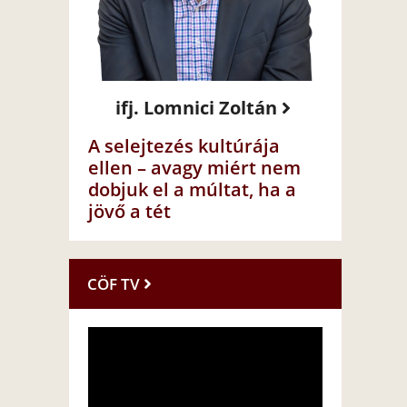
ifj. Lomnici Zoltán
A selejtezés kultúrája
ellen – avagy miért nem
dobjuk el a múltat, ha a
jövő a tét
CÖF TV