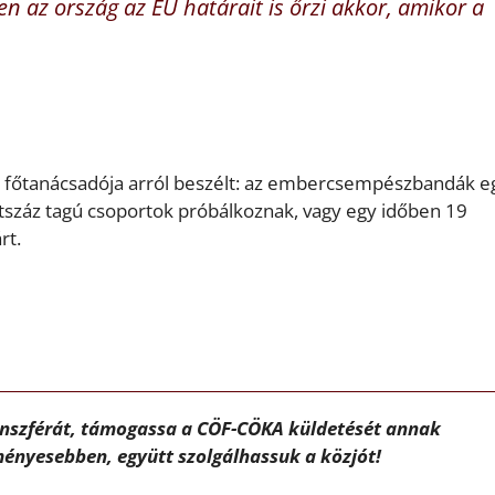
en az ország az EU határait is őrzi akkor, amikor a
i főtanácsadója arról beszélt: az embercsempészbandák e
étszáz tagú csoportok próbálkoznak, vagy egy időben 19
rt.
ánszférát, támogassa a CÖF-CÖKA küldetését annak
ényesebben, együtt szolgálhassuk a közjót!