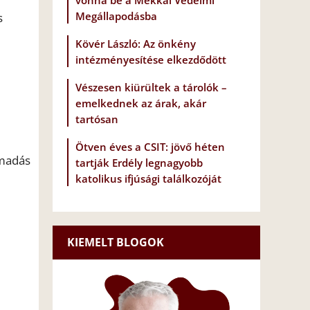
vonna be a Mekkai Védelmi
Megállapodásba
s
Kövér László: Az önkény
intézményesítése elkezdődött
Vészesen kiürültek a tárolók –
emelkednek az árak, akár
tartósan
Ötven éves a CSIT: jövő héten
ámadás
tartják Erdély legnagyobb
katolikus ifjúsági találkozóját
KIEMELT BLOGOK