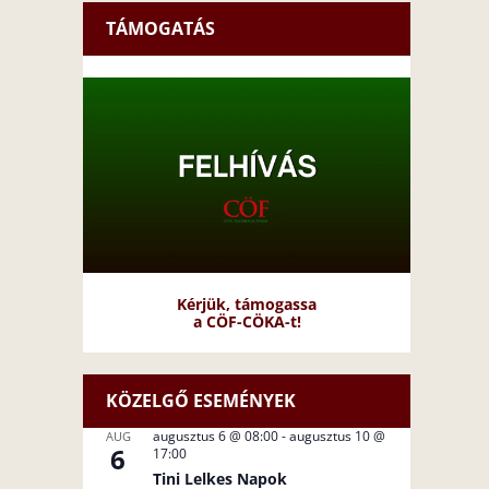
TÁMOGATÁS
Kérjük, támogassa
a CÖF-CÖKA-t!
KÖZELGŐ ESEMÉNYEK
augusztus 6 @ 08:00
-
augusztus 10 @
AUG
6
17:00
Tini Lelkes Napok