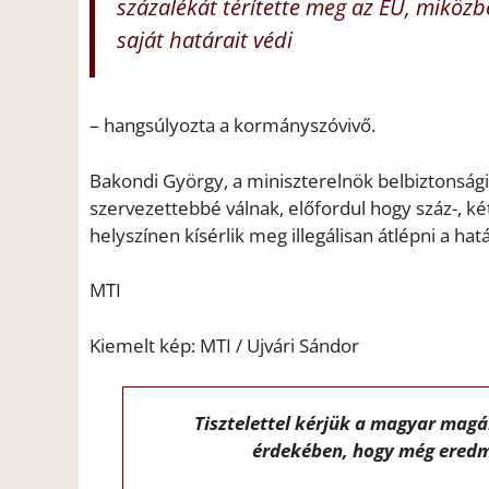
százalékát térítette meg az EU, miközb
saját határait védi
– hangsúlyozta a kormányszóvivő.
Bakondi György, a miniszterelnök belbiztonság
szervezettebbé válnak, előfordul hogy száz-, k
helyszínen kísérlik meg illegálisan átlépni a hatá
MTI
Kiemelt kép: MTI / Ujvári Sándor
Tisztelettel kérjük a magyar mag
érdekében, hogy még eredm