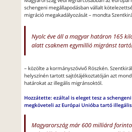
Magyarország védi legharcosabban az európai hatá
schengeni megállapodásban vállalt kötelezettsé
migráció megakadályozását – mondta Szentkirá
Nyolc éve áll a magyar határon 165 ki
alatt csaknem egymillió migránst tartó
– közölte a kormányszóvivő Röszkén. Szentkirál
helyszínén tartott sajtótájékoztatóján azt mon
határokat az illegális migránsoktól.
Hozzátette: ezáltal is eleget tesz a schenge
megköveteli az Európai Unióba tartó illegál
Magyarország már 600 milliárd forintot