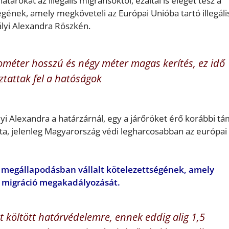
rokat az illegális migránsoktól, ezáltal is eleget tesz a
gének, amely megköveteli az Európai Unióba tartó illegáli
lyi Alexandra Röszkén.
lométer hosszú és négy méter magas kerítés, ez idő
ztattak fel a hatóságok
yi Alexandra a határzárnál, egy a járőröket érő korábbi t
dta, jelenleg Magyarország védi legharcosabban az európai
ni megállapodásban vállalt kötelezettségének, amely
is migráció megakadályozását.
 költött határvédelemre, ennek eddig alig 1,5