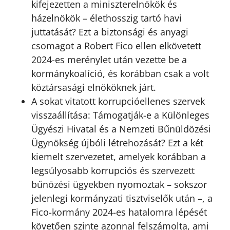
kifejezetten a miniszterelnökök és
házelnökök – élethosszig tartó havi
juttatását? Ezt a biztonsági és anyagi
csomagot a Robert Fico ellen elkövetett
2024-es merénylet után vezette be a
kormánykoalíció, és korábban csak a volt
köztársasági elnököknek járt.
A sokat vitatott korrupcióellenes szervek
visszaállítása: Támogatják-e a Különleges
Ügyészi Hivatal és a Nemzeti Bűnüldözési
Ügynökség újbóli létrehozását? Ezt a két
kiemelt szervezetet, amelyek korábban a
legsúlyosabb korrupciós és szervezett
bűnözési ügyekben nyomoztak – sokszor
jelenlegi kormányzati tisztviselők után –, a
Fico-kormány 2024-es hatalomra lépését
követően szinte azonnal felszámolta, ami