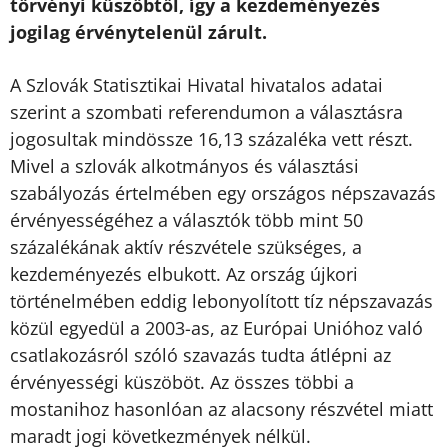
törvényi küszöbtől, így a kezdeményezés
jogilag érvénytelenül zárult.
A Szlovák Statisztikai Hivatal hivatalos adatai
szerint a szombati referendumon a választásra
jogosultak mindössze 16,13 százaléka vett részt.
Mivel a szlovák alkotmányos és választási
szabályozás értelmében egy országos népszavazás
érvényességéhez a választók több mint 50
százalékának aktív részvétele szükséges, a
kezdeményezés elbukott. Az ország újkori
történelmében eddig lebonyolított tíz népszavazás
közül egyedül a 2003-as, az Európai Unióhoz való
csatlakozásról szóló szavazás tudta átlépni az
érvényességi küszöböt. Az összes többi a
mostanihoz hasonlóan az alacsony részvétel miatt
maradt jogi következmények nélkül.