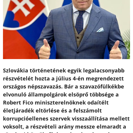
Szlovákia történetének egyik legalacsonyabb
részvételét hozta a július 4-én megrendezett
országos népszavazás. Bár a szavazófülkékbe
elvonuló állampolgárok elsöprő többsége a
Robert Fico miniszterelnöknek odaítélt
életjáradék eltörlése és a felszámolt
korrupcióellenes szervek visszaállítása mellett
voksolt, a részvételi arány messze elmaradt a