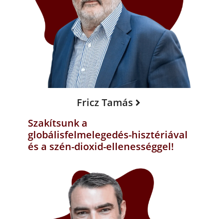
Fricz Tamás
Szakítsunk a
globálisfelmelegedés-hisztériával
és a szén-dioxid-ellenességgel!