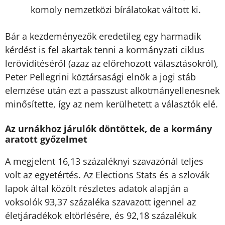
komoly nemzetközi bírálatokat váltott ki.
Bár a kezdeményezők eredetileg egy harmadik
kérdést is fel akartak tenni a kormányzati ciklus
lerövidítéséről (azaz az előrehozott választásokról),
Peter Pellegrini köztársasági elnök a jogi stáb
elemzése után ezt a passzust alkotmányellenesnek
minősítette, így az nem kerülhetett a választók elé.
Az urnákhoz járulók döntöttek, de a kormány
aratott győzelmet
A megjelent 16,13 százaléknyi szavazónál teljes
volt az egyetértés. Az Elections Stats és a szlovák
lapok által közölt részletes adatok alapján a
voksolók 93,37 százaléka szavazott igennel az
életjáradékok eltörlésére, és 92,18 százalékuk