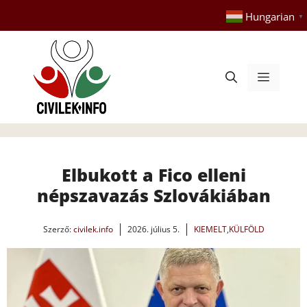
Kilépés
Hungarian
▼
a
tartalomba
Menü
Elbukott a Fico elleni
népszavazás Szlovákiában
Szerző:
civilek.info
2026. július 5.
KIEMELT
,
KÜLFÖLD