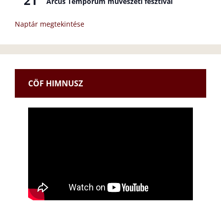
21
Arcus Temporum művészeti fesztivál
Naptár megtekintése
CÖF HIMNUSZ