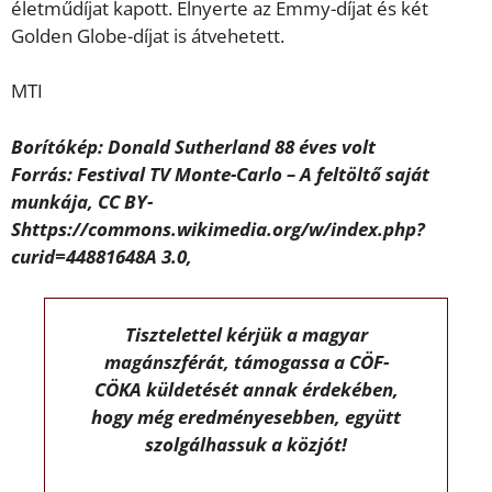
életműdíjat kapott. Elnyerte az Emmy-díjat és két
Golden Globe-díjat is átvehetett.
MTI
Borítókép: Donald Sutherland 88 éves volt
Forrás: Festival TV Monte-Carlo – A feltöltő saját
munkája, CC BY-
Shttps://commons.wikimedia.org/w/index.php?
curid=44881648A 3.0,
Tisztelettel kérjük a magyar
magánszférát, támogassa a CÖF-
CÖKA küldetését annak érdekében,
hogy még eredményesebben, együtt
szolgálhassuk a közjót!