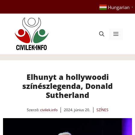
Kilépés
Hungarian
▼
a
tartalomba
Menü
Elhunyt a hollywoodi
színészlegenda, Donald
Sutherland
Szerző:
civilek.info
2024. június 20.
SZÍNES