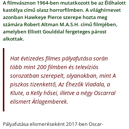
A filmvásznon 1964-ben mutatkozott be az Élőhalott
kastélya című olasz horrorfilmben. A világhírnevet
azonban Hawkeye Pierce szerepe hozta meg
számára Robert Altman M.A.S.H. című filmjében,
amelyben Elliott Goulddal fergeteges párost
alkottak.
Hat évtizedes filmes pályafutása során
több mint 200 filmben és televíziós
sorozatban szerepelt, olyanokban, mint A
piszkos tizenkettő, Az Éhezők Viadala, a
Klute, a Kelly hősei, illetve a négy Oscarral
elismert Átlagemberek.
Pályafutása elismeréseként 2017-ben Oscar-