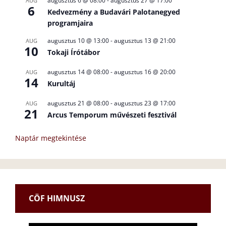
augusztus 6 @ 08:00
-
augusztus 27 @ 17:00
AUG
6
Kedvezmény a Budavári Palotanegyed
programjaira
augusztus 10 @ 13:00
-
augusztus 13 @ 21:00
AUG
10
Tokaji Írótábor
augusztus 14 @ 08:00
-
augusztus 16 @ 20:00
AUG
14
Kurultáj
augusztus 21 @ 08:00
-
augusztus 23 @ 17:00
AUG
21
Arcus Temporum művészeti fesztivál
Naptár megtekintése
CÖF HIMNUSZ