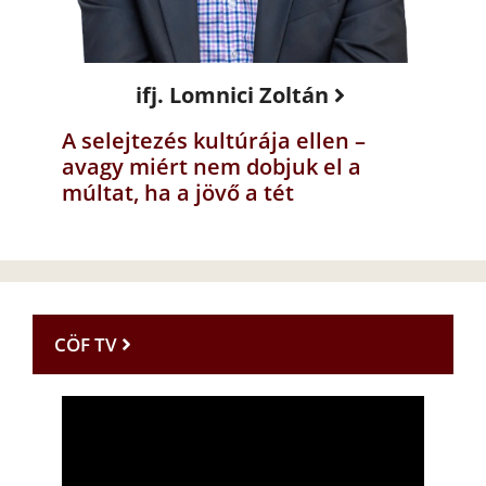
ifj. Lomnici Zoltán
A selejtezés kultúrája ellen –
avagy miért nem dobjuk el a
múltat, ha a jövő a tét
CÖF TV