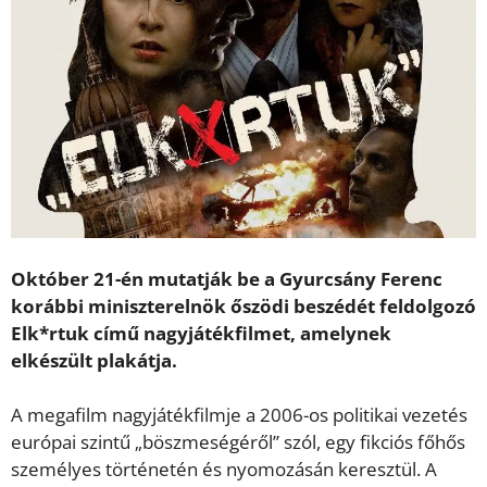
Október 21-én mutatják be a Gyurcsány Ferenc
korábbi miniszterelnök őszödi beszédét feldolgozó
Elk*rtuk című nagyjátékfilmet, amelynek
elkészült plakátja.
A megafilm nagyjátékfilmje a 2006-os politikai vezetés
európai szintű „böszmeségéről” szól, egy fikciós főhős
személyes történetén és nyomozásán keresztül. A