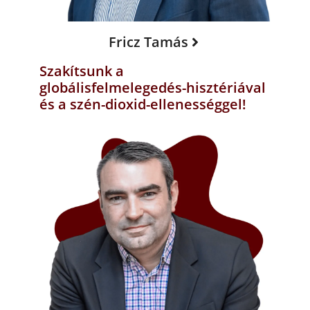
Fricz Tamás
Szakítsunk a
globálisfelmelegedés-hisztériával
és a szén-dioxid-ellenességgel!