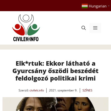
Kilépés
Hungarian
▼
a
tartalomba
Menü
Elk*rtuk: Ekkor látható a
Gyurcsány őszödi beszédét
feldolgozó politikai krimi
Szerző:
civilek.info
2021. szeptember 9.
SZÍNES