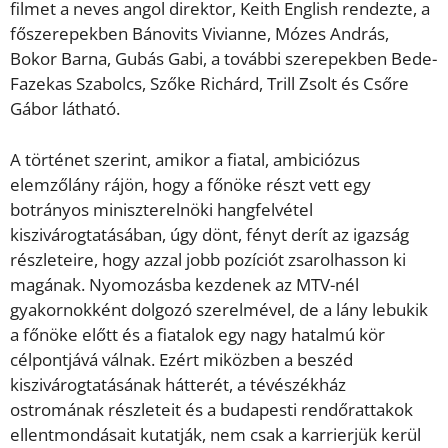
filmet a neves angol direktor, Keith English rendezte, a
főszerepekben Bánovits Vivianne, Mózes András,
Bokor Barna, Gubás Gabi, a további szerepekben Bede-
Fazekas Szabolcs, Szőke Richárd, Trill Zsolt és Csőre
Gábor látható.
A történet szerint, amikor a fiatal, ambiciózus
elemzőlány rájön, hogy a főnöke részt vett egy
botrányos miniszterelnöki hangfelvétel
kiszivárogtatásában, úgy dönt, fényt derít az igazság
részleteire, hogy azzal jobb pozíciót zsarolhasson ki
magának. Nyomozásba kezdenek az MTV-nél
gyakornokként dolgozó szerelmével, de a lány lebukik
a főnöke előtt és a fiatalok egy nagy hatalmú kör
célpontjává válnak. Ezért miközben a beszéd
kiszivárogtatásának hátterét, a tévészékház
ostromának részleteit és a budapesti rendőrattakok
ellentmondásait kutatják, nem csak a karrierjük kerül