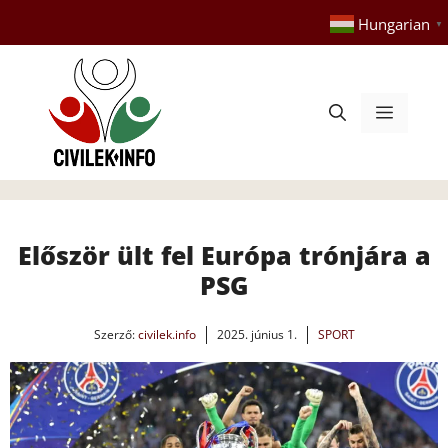
Kilépés
Hungarian
▼
a
tartalomba
Menü
Először ült fel Európa trónjára a
PSG
Szerző:
civilek.info
2025. június 1.
SPORT