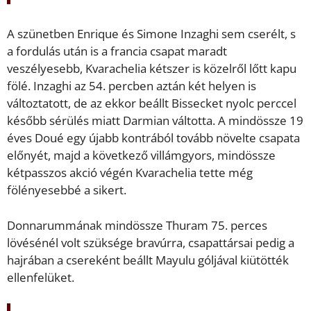
A szünetben Enrique és Simone Inzaghi sem cserélt, s
a fordulás után is a francia csapat maradt
veszélyesebb, Kvarachelia kétszer is közelről lőtt kapu
fölé. Inzaghi az 54. percben aztán két helyen is
változtatott, de az ekkor beállt Bissecket nyolc perccel
később sérülés miatt Darmian váltotta. A mindössze 19
éves Doué egy újabb kontrából tovább növelte csapata
előnyét, majd a következő villámgyors, mindössze
kétpasszos akció végén Kvarachelia tette még
fölényesebbé a sikert.
Donnarummának mindössze Thuram 75. perces
lövésénél volt szüksége bravúrra, csapattársai pedig a
hajrában a csereként beállt Mayulu góljával kiütötték
ellenfelüket.