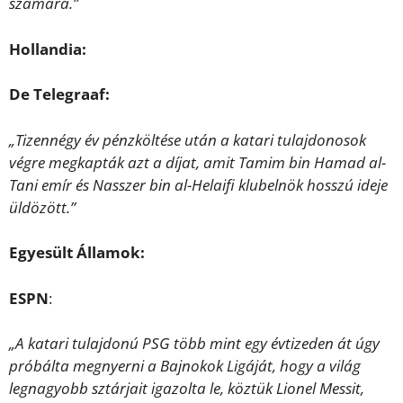
számára.”
Hollandia:
De Telegraaf:
„Tizennégy év pénzköltése után a katari tulajdonosok
végre megkapták azt a díjat, amit Tamim bin Hamad al-
Tani emír és Nasszer bin al-Helaifi klubelnök hosszú ideje
üldözött.”
Egyesült Államok:
ESPN
:
„A katari tulajdonú PSG több mint egy évtizeden át úgy
próbálta megnyerni a Bajnokok Ligáját, hogy a világ
legnagyobb sztárjait igazolta le, köztük Lionel Messit,