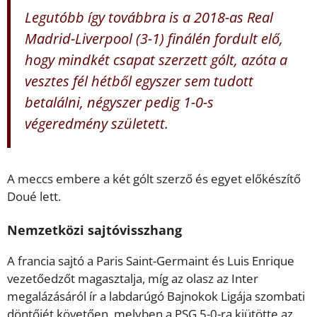
Legutóbb így továbbra is a 2018-as Real
Madrid-Liverpool (3-1) finálén fordult elő,
hogy mindkét csapat szerzett gólt, azóta a
vesztes fél hétből egyszer sem tudott
betalálni, négyszer pedig 1-0-s
végeredmény született.
A meccs embere a két gólt szerző és egyet előkészítő
Doué lett.
Nemzetközi sajtóvisszhang
A francia sajtó a Paris Saint-Germaint és Luis Enrique
vezetőedzőt magasztalja, míg az olasz az Inter
megalázásáról ír a labdarúgó Bajnokok Ligája szombati
döntőjét követően, melyben a PSG 5-0-ra kiütötte az