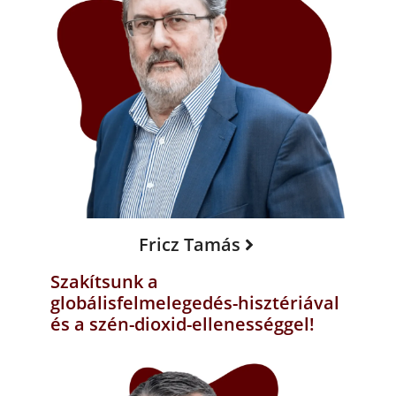
Fricz Tamás
Szakítsunk a
globálisfelmelegedés-hisztériával
és a szén-dioxid-ellenességgel!