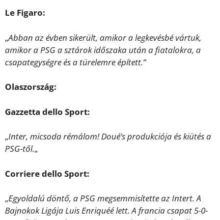
Le Figaro:
„
Abban az évben sikerült, amikor a legkevésbé vártuk,
amikor a PSG a sztárok időszaka után a fiatalokra, a
csapategységre és a türelemre épített.”
Olaszország:
Gazzetta dello Sport:
„
Inter, micsoda rémálom! Doué’s produkciója és kiütés a
PSG-től.
„
Corriere dello Sport:
„
Egyoldalú döntő, a PSG megsemmisítette az Intert. A
Bajnokok Ligája Luis Enriquéé lett. A francia csapat 5-0-