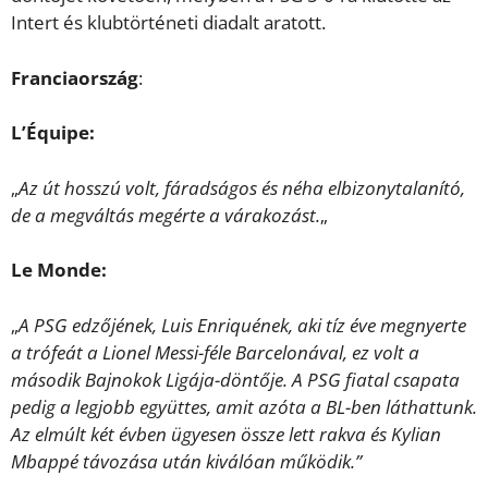
Intert és klubtörténeti diadalt aratott.
Franciaország
:
L’Équipe:
„
Az út hosszú volt, fáradságos és néha elbizonytalanító,
de a megváltás megérte a várakozást.
„
Le Monde:
„
A PSG edzőjének, Luis Enriquének, aki tíz éve megnyerte
a trófeát a Lionel Messi-féle Barcelonával, ez volt a
második Bajnokok Ligája-döntője. A PSG fiatal csapata
pedig a legjobb együttes, amit azóta a BL-ben láthattunk.
Az elmúlt két évben ügyesen össze lett rakva és Kylian
Mbappé távozása után kiválóan működik.”