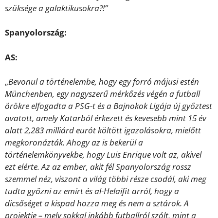
szüksége a galaktikusokra?!”
Spanyolország:
AS:
„
Bevonul a történelembe, hogy egy forró májusi estén
Münchenben, egy nagyszerű mérkőzés végén a futball
örökre elfogadta a PSG-t és a Bajnokok Ligája új győztest
avatott, amely Katarból érkezett és kevesebb mint 15 év
alatt 2,283 milliárd eurót költött igazolásokra, mielőtt
megkoronázták. Ahogy az is bekerül a
történelemkönyvekbe, hogy Luis Enrique volt az, akivel
ezt elérte. Az az ember, akit fél Spanyolország rossz
szemmel néz, viszont a világ többi része csodál, aki meg
tudta győzni az emírt és al-Helaifit arról, hogy a
dicsőséget a kispad hozza meg és nem a sztárok. A
projektje – mely sokkal inkább futballról szólt, mint a