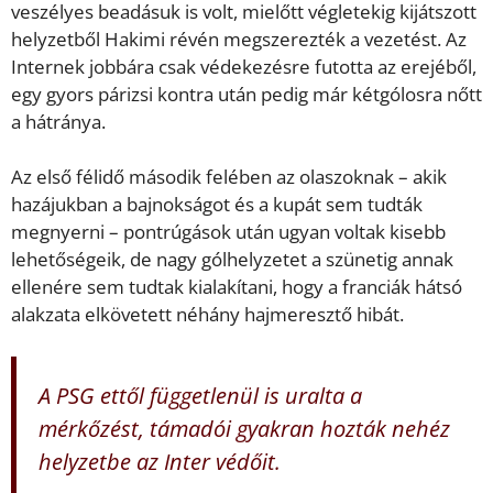
veszélyes beadásuk is volt, mielőtt végletekig kijátszott
helyzetből Hakimi révén megszerezték a vezetést. Az
Internek jobbára csak védekezésre futotta az erejéből,
egy gyors párizsi kontra után pedig már kétgólosra nőtt
a hátránya.
Az első félidő második felében az olaszoknak – akik
hazájukban a bajnokságot és a kupát sem tudták
megnyerni – pontrúgások után ugyan voltak kisebb
lehetőségeik, de nagy gólhelyzetet a szünetig annak
ellenére sem tudtak kialakítani, hogy a franciák hátsó
alakzata elkövetett néhány hajmeresztő hibát.
A PSG ettől függetlenül is uralta a
mérkőzést, támadói gyakran hozták nehéz
helyzetbe az Inter védőit.