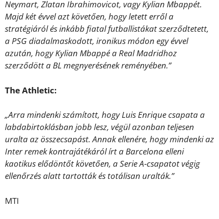
Neymart, Zlatan Ibrahimovicot, vagy Kylian Mbappét.
Majd két évvel azt követően, hogy letett erről a
stratégiáról és inkább fiatal futballistákat szerződtetett,
a PSG diadalmaskodott, ironikus módon egy évvel
azután, hogy Kylian Mbappé a Real Madridhoz
szerződött a BL megnyerésének reményében.”
The Athletic:
„Arra mindenki számított, hogy Luis Enrique csapata a
labdabirtoklásban jobb lesz, végül azonban teljesen
uralta az összecsapást. Annak ellenére, hogy mindenki az
Inter remek kontrajátékáról írt a Barcelona elleni
kaotikus elődöntőt követően, a Serie A-csapatot végig
ellenőrzés alatt tartották és totálisan uralták.”
MTI