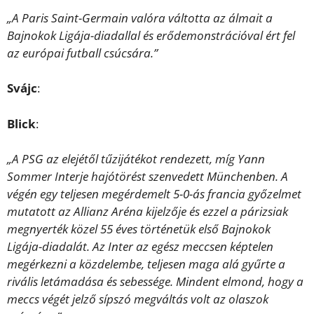
„A Paris Saint-Germain valóra váltotta az álmait a
Bajnokok Ligája-diadallal és erődemonstrációval ért fel
az európai futball csúcsára.”
Svájc
:
Blick
:
„A PSG az elejétől tűzijátékot rendezett, míg Yann
Sommer Interje hajótörést szenvedett Münchenben. A
végén egy teljesen megérdemelt 5-0-ás francia győzelmet
mutatott az Allianz Aréna kijelzője és ezzel a párizsiak
megnyerték közel 55 éves történetük első Bajnokok
Ligája-diadalát. Az Inter az egész meccsen képtelen
megérkezni a közdelembe, teljesen maga alá gyűrte a
rivális letámadása és sebessége. Mindent elmond, hogy a
meccs végét jelző sípszó megváltás volt az olaszok