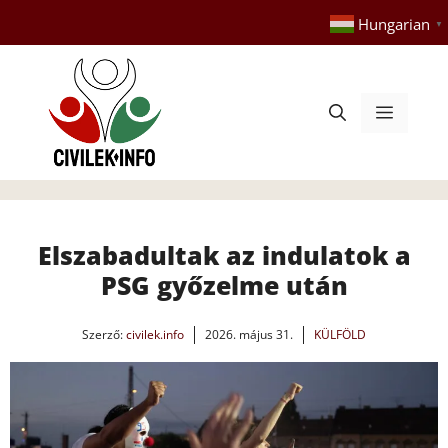
Kilépés
Hungarian
▼
a
tartalomba
Menü
Elszabadultak az indulatok a
PSG győzelme után
Szerző:
civilek.info
2026. május 31.
KÜLFÖLD