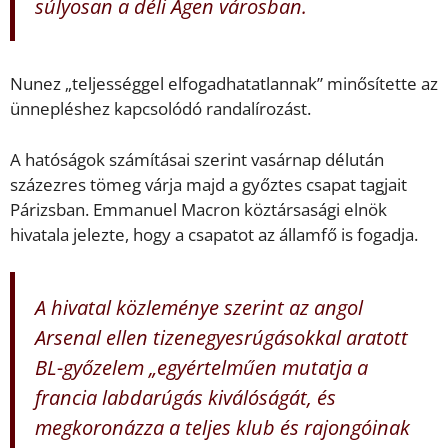
súlyosan a déli Agen városban.
Nunez „teljességgel elfogadhatatlannak” minősítette az
ünnepléshez kapcsolódó randalírozást.
A hatóságok számításai szerint vasárnap délután
százezres tömeg várja majd a győztes csapat tagjait
Párizsban. Emmanuel Macron köztársasági elnök
hivatala jelezte, hogy a csapatot az államfő is fogadja.
A hivatal közleménye szerint az angol
Arsenal ellen tizenegyesrúgásokkal aratott
BL-győzelem „egyértelműen mutatja a
francia labdarúgás kiválóságát, és
megkoronázza a teljes klub és rajongóinak