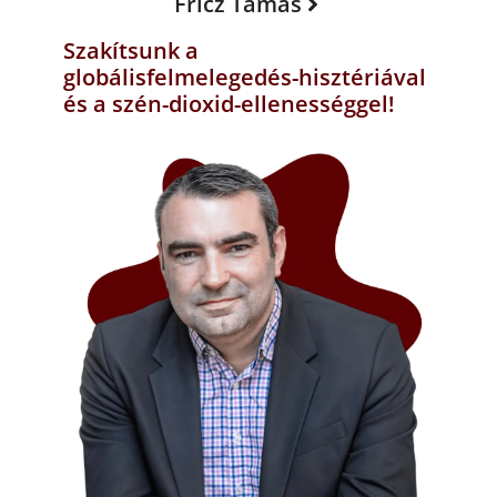
Fricz Tamás
Szakítsunk a
globálisfelmelegedés-hisztériával
és a szén-dioxid-ellenességgel!