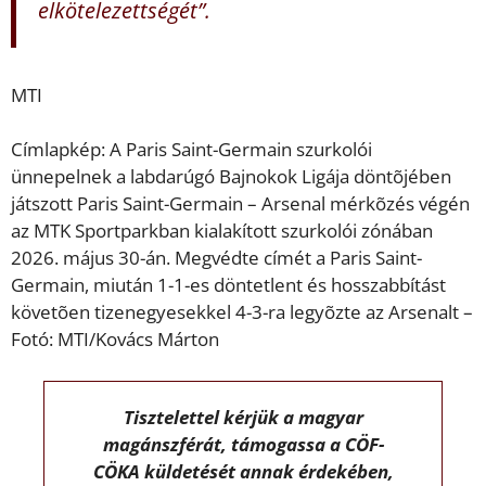
elkötelezettségét”.
MTI
Címlapkép: A Paris Saint-Germain szurkolói
ünnepelnek a labdarúgó Bajnokok Ligája döntõjében
játszott Paris Saint-Germain – Arsenal mérkõzés végén
az MTK Sportparkban kialakított szurkolói zónában
2026. május 30-án. Megvédte címét a Paris Saint-
Germain, miután 1-1-es döntetlent és hosszabbítást
követõen tizenegyesekkel 4-3-ra legyõzte az Arsenalt –
Fotó: MTI/Kovács Márton
Tisztelettel kérjük a magyar
magánszférát, támogassa a CÖF-
CÖKA küldetését annak érdekében,