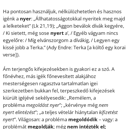
Ha pontosan használjuk, nélkülözhetetlen és hasznos
igénk a
nyer
: „Állhatatosságotokkal nyeritek meg majd
a lelketeket” (Lk 21,19); „Aggon beválok dívák kegyére,
/ Ki sietett, még sose
nyert
a’, / Egyéb vágyam nincs
egyelőre: / Míg elvánszorgom a dívákig, / Legyen egy
kissé jobb a Terka.” (Ady Endre: Terka [a költő egy korai
verse]).
Ám terjengős kifejezésekben is gyakori ez a szó. A
főnévhez, más igék főnevesített alakjához
mesterségesen ragasztva tartalmatlan igei
szerkezetben bukkan fel, terpeszkedő kifejezések
kiürült igéjévé sekélyesedik: „Remélem, a
probléma
megoldást nyer
”; „kérvénye még
nem
nyert
elintézést
”; „a teljes vételár hiánytalan
kifizetést
nyert
”. Világosan: a probléma
megoldódik
– vagy: a
problémát
megoldják
;
még
nem intézték el
;