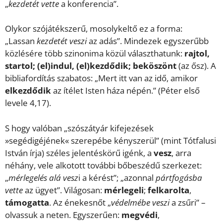
„
kezdetét vette
a konferencia”.
Olykor szójátékszerű, mosolykeltő ez a forma:
„Lassan
kezdetét veszi
az adás”. Mindezek egyszerűbb
közlésére több szinonima közül választhatunk:
rajtol,
startol; (el)indul, (el)kezdődik; beköszönt
(az ősz). A
bibliafordítás szabatos: „Mert itt van az idő, amikor
elkezdődik
az ítélet Isten háza népén.” (Péter első
levele 4,17).
S hogy valóban „szószátyár kifejezések
»segédigéjének« szerepébe kényszerül” (mint Tótfalusi
István írja) széles jelentéskörű igénk, a
vesz
, arra
néhány, vele alkotott további bőbeszédű szerkezet:
„
mérlegelés alá vesz
i a kérést”; „azonnal
pártfogásba
vette
az ügyet”. Világosan:
mérlegeli
;
felkarolta
,
támogatta
. Az énekesnőt „
védelmébe veszi
a zsűri” –
olvassuk a neten. Egyszerűen:
megvédi
,