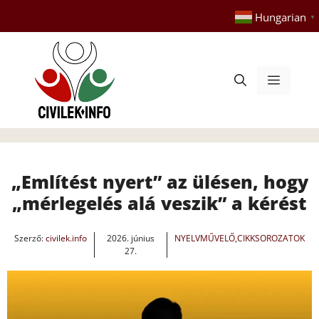
Kilépés
Hungarian
▼
a
tartalomba
Menü
„Említést nyert” az ülésen, hogy
„mérlegelés alá veszik” a kérést
Szerző:
civilek.info
2026. június
NYELVMŰVELŐ
,
CIKKSOROZATOK
27.