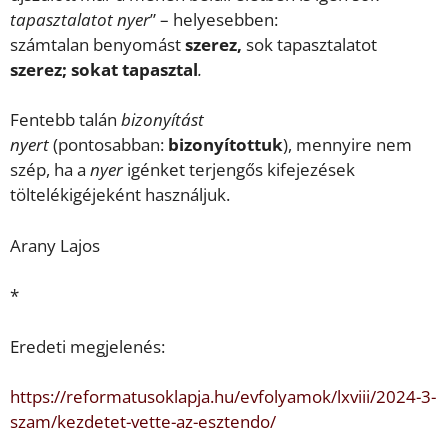
tapasztalatot
nyer
” – helyesebben:
számtalan benyomást
szerez,
sok tapasztalatot
szerez
; sokat tapasztal
.
Fentebb talán
bizonyítást
nyert
(pontosabban:
bizonyítottuk
), mennyire nem
szép, ha a
nyer
igénket terjengős kifejezések
töltelékigéjeként használjuk.
Arany Lajos
*
Eredeti megjelenés:
https://reformatusoklapja.hu/evfolyamok/lxviii/2024-3-
szam/kezdetet-vette-az-esztendo/