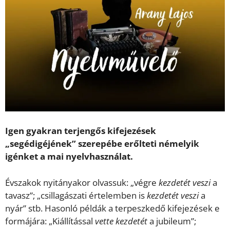
Igen gyakran terjengős kifejezések
„segédigéjének” szerepébe erőlteti némelyik
igénket a mai nyelvhasználat.
Évszakok nyitányakor olvassuk: „végre
kezdetét veszi
a
tavasz”; „csillagászati értelemben is
kezdetét veszi
a
nyár” stb. Hasonló példák a terpeszkedő kifejezések e
formájára: „Kiállítással
vette kezdetét
a jubileum”;