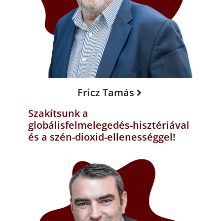
Fricz Tamás
Szakítsunk a
globálisfelmelegedés-hisztériával
és a szén-dioxid-ellenességgel!