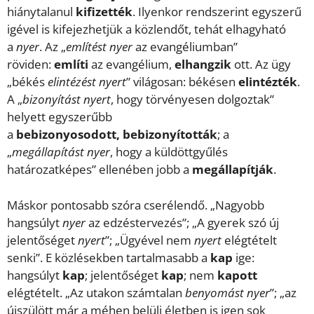
hiánytalanul
kifizették
. Ilyenkor rendszerint egyszerű
igével is kifejezhetjük a közlendőt, tehát elhagyható
a
nyer
. Az „
említést nyer
az evangéliumban”
röviden:
említi
az evangélium,
elhangzik
ott. Az ügy
„békés
elintézést nyert
” világosan: békésen
elintézték
.
A „
bizonyítást nyert
, hogy törvényesen dolgoztak”
helyett egyszerűbb
a
bebizonyosodott, bebizonyították
; a
„
megállapítást nyer
, hogy a küldöttgyűlés
határozatképes” ellenében jobb a
megállapítják
.
Máskor pontosabb szóra cserélendő. „Nagyobb
hangsúlyt
nyer
az edzéstervezés”; „A gyerek szó új
jelentőséget
nyert
”; „Ügyével nem
nyert
elégtételt
senki”. E közlésekben tartalmasabb a
kap
ige:
hangsúlyt
kap
; jelentőséget
kap
; nem
kapott
elégtételt. „Az utakon számtalan
benyomást
nyer
”; „az
újszülött már a méhen belüli életben is igen sok