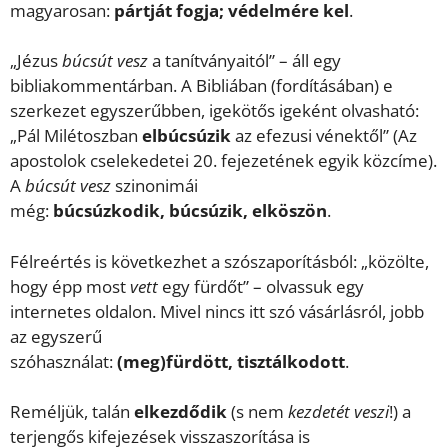
magyarosan:
pártját fogja; védelmére kel
.
„Jézus
búcsút vesz
a tanítványaitól” – áll egy
bibliakommentárban. A Bibliában (fordításában) e
szerkezet egyszerűbben, igekötős igeként olvasható:
„Pál Milétoszban
elbúcsúzik
az efezusi vénektől” (Az
apostolok cselekedetei 20. fejezetének egyik közcíme).
A
búcsút vesz
szinonimái
még:
búcsúzkodik, búcsúzik, elköszön
.
Félreértés is következhet a szószaporításból: „közölte,
hogy épp most
vett
egy fürdőt” – olvassuk egy
internetes oldalon. Mivel nincs itt szó vásárlásról, jobb
az egyszerű
szóhasználat:
(meg)fürdött, tisztálkodott
.
Reméljük, talán
elkezdődik
(s nem
kezdetét veszi
!) a
terjengős kifejezések visszaszorítása is