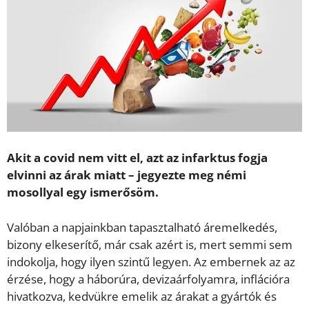
Akit a covid nem vitt el, azt az infarktus fogja
elvinni az árak miatt – jegyezte meg némi
mosollyal egy ismerősöm.
Valóban a napjainkban tapasztalható áremelkedés,
bizony elkeserítő, már csak azért is, mert semmi sem
indokolja, hogy ilyen szintű legyen. Az embernek az az
érzése, hogy a háborúra, devizaárfolyamra, inflációra
hivatkozva, kedvükre emelik az árakat a gyártók és