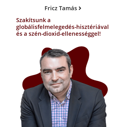
Fricz Tamás
Szakítsunk a
globálisfelmelegedés-hisztériával
és a szén-dioxid-ellenességgel!