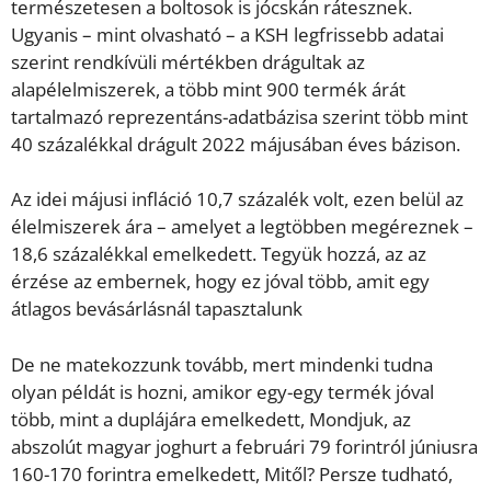
természetesen a boltosok is jócskán rátesznek.
Ugyanis – mint olvasható – a KSH legfrissebb adatai
szerint rendkívüli mértékben drágultak az
alapélelmiszerek, a több mint 900 termék árát
tartalmazó reprezentáns-adatbázisa szerint több mint
40 százalékkal drágult 2022 májusában éves bázison.
Az idei májusi infláció 10,7 százalék volt, ezen belül az
élelmiszerek ára – amelyet a legtöbben megéreznek –
18,6 százalékkal emelkedett. Tegyük hozzá, az az
érzése az embernek, hogy ez jóval több, amit egy
átlagos bevásárlásnál tapasztalunk
De ne matekozzunk tovább, mert mindenki tudna
olyan példát is hozni, amikor egy-egy termék jóval
több, mint a duplájára emelkedett, Mondjuk, az
abszolút magyar joghurt a februári 79 forintról júniusra
160-170 forintra emelkedett, Mitől? Persze tudható,