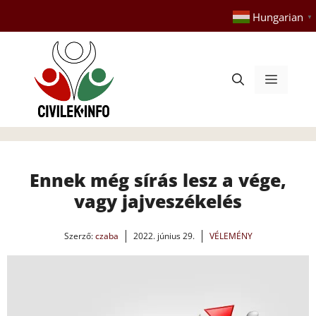
Kilépés
Hungarian
▼
a
tartalomba
Menü
Ennek még sírás lesz a vége,
vagy jajveszékelés
Szerző:
czaba
2022. június 29.
VÉLEMÉNY