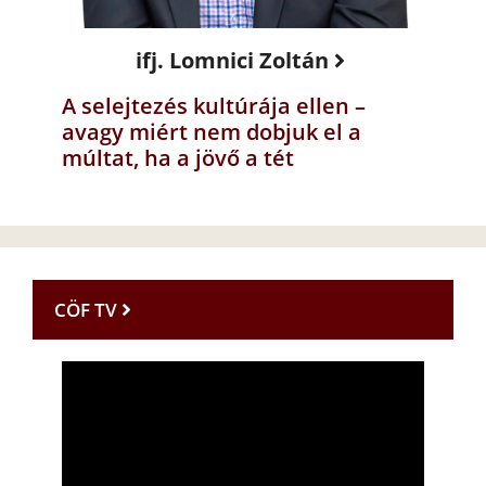
ifj. Lomnici Zoltán
A selejtezés kultúrája ellen –
avagy miért nem dobjuk el a
múltat, ha a jövő a tét
CÖF TV