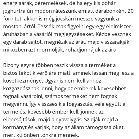
energiaárak, béremelések, de ha egy kis pohár
joghurtra úri módon ráteszünk emiatt darabonként 20
forintot, akkor is még jócskán messze vagyunk a
mostani ártól. Tessék csak figyelni egy-egy élelmiszer-
áruházban a vásárlói megjegyzéseket. Kézbe vesznek
egy darab sajtot, megnézik az árát, majd visszarakják,
miközben azt mormolják, rohadjon rájuk az áru.
Bizony egyre többen teszik vissza a terméket a
biztosítékot kiverő ára miatt, aminek lassan meg lesz a
következménye, Ugyanis nem kell ahhoz
közgazdásznak lenni, hogy az emberek kevesebbet
fognak vásárolni, számos terméket nem fognak
megvenni. Így visszaesik a fogyasztás, vele együtt a
termelés, kevesebb ember kell, jönnek az
elbocsájtások, majd a nyavalygás. Szidják majd a
kormányt és várják, hogy az állam támogassa őket,
mert különben tönkre mennek.