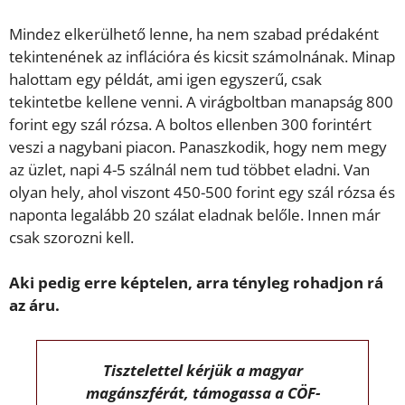
Mindez elkerülhető lenne, ha nem szabad prédaként
tekintenének az inflációra és kicsit számolnának. Minap
halottam egy példát, ami igen egyszerű, csak
tekintetbe kellene venni. A virágboltban manapság 800
forint egy szál rózsa. A boltos ellenben 300 forintért
veszi a nagybani piacon. Panaszkodik, hogy nem megy
az üzlet, napi 4-5 szálnál nem tud többet eladni. Van
olyan hely, ahol viszont 450-500 forint egy szál rózsa és
naponta legalább 20 szálat eladnak belőle. Innen már
csak szorozni kell.
Aki pedig erre képtelen, arra tényleg rohadjon rá
az áru.
Tisztelettel kérjük a magyar
magánszférát, támogassa a CÖF-