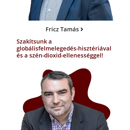
Fricz Tamás
Szakítsunk a
globálisfelmelegedés-hisztériával
és a szén-dioxid-ellenességgel!