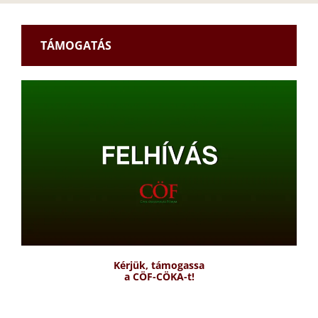
TÁMOGATÁS
Kérjük, támogassa
a CÖF-CÖKA-t!