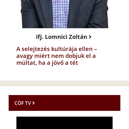
ifj. Lomnici Zoltán
A selejtezés kultúrája ellen –
avagy miért nem dobjuk el a
múltat, ha a jövő a tét
CÖF TV