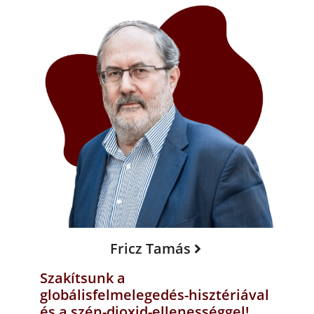
Fricz Tamás
Szakítsunk a
globálisfelmelegedés-hisztériával
és a szén-dioxid-ellenességgel!