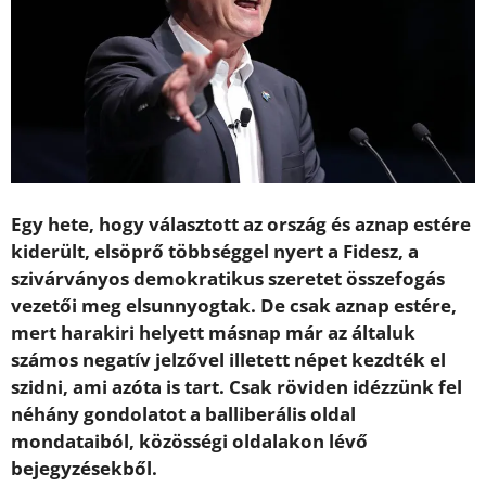
Egy hete, hogy választott az ország és aznap estére
kiderült, elsöprő többséggel nyert a Fidesz, a
szivárványos demokratikus szeretet összefogás
vezetői meg elsunnyogtak. De csak aznap estére,
mert harakiri helyett másnap már az általuk
számos negatív jelzővel illetett népet kezdték el
szidni, ami azóta is tart. Csak röviden idézzünk fel
néhány gondolatot a balliberális oldal
mondataiból, közösségi oldalakon lévő
bejegyzésekből.