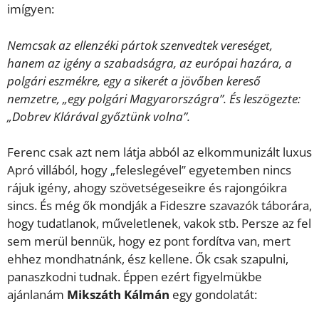
imígyen:
Nemcsak az ellenzéki pártok szenvedtek vereséget,
hanem az igény a szabadságra, az európai hazára, a
polgári eszmékre, egy a sikerét a jövőben kereső
nemzetre, „egy polgári Magyarországra”. És leszögezte:
„Dobrev Klárával győztünk volna”.
Ferenc csak azt nem látja abból az elkommunizált luxus
Apró villából, hogy „feleslegével” egyetemben nincs
rájuk igény, ahogy szövetségeseikre és rajongóikra
sincs. És még ők mondják a Fideszre szavazók táborára,
hogy tudatlanok, műveletlenek, vakok stb. Persze az fel
sem merül bennük, hogy ez pont fordítva van, mert
ehhez mondhatnánk, ész kellene. Ők csak szapulni,
panaszkodni tudnak. Éppen ezért figyelmükbe
ajánlanám
Mikszáth Kálmán
egy gondolatát: