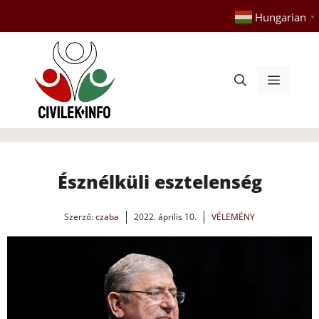
Kilépés
Hungarian
▼
a
tartalomba
Menü
Észnélküli esztelenség
Szerző:
czaba
2022. április 10.
VÉLEMÉNY