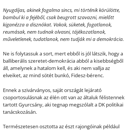
Nyugdíjas, akinek fogalma sincs, mi történik körülötte,
bambul ki a fejéből, csak beugrott szavazni, mielőtt
kiganézza a disznókat. Vakok, süketek, fogatlanok,
reumásak, nem tudnak olvasni, tájékozatlanok,
műveletlenek, tudatlanok, nem tudják mi a demokrácia.
Ne is folytassuk a sort, mert ebből is jól látszik, hogy a
balliberális szeretet-demokrácia abból a kisebbségből
áll, amelynek a hatalom kell, és aki nem vallja az
elveiket, az mind sötét bunkó, Fidesz-bérenc.
Ennek a szivárványos, saját országát lejárató
csoportosulásnak az élén ott van az általuk félistennek
tartott Gyurcsány, aki tegnap megszólalt a DK politikai
tanácskozásán.
Természetesen osztotta az észt rajongóinak például