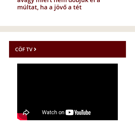
múltat, ha a jövő a tét
CÖF TV