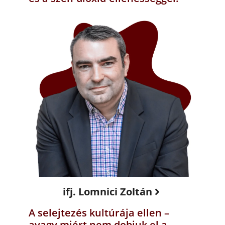
ifj. Lomnici Zoltán
A selejtezés kultúrája ellen –
avagy miért nem dobjuk el a