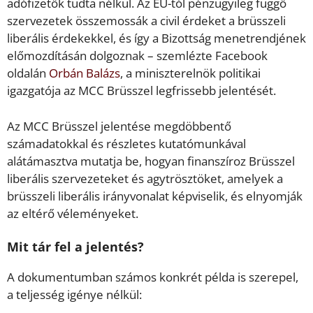
adófizetők tudta nélkül. Az EU-tól pénzügyileg függő
szervezetek összemossák a civil érdeket a brüsszeli
liberális érdekekkel, és így a Bizottság menetrendjének
előmozdításán dolgoznak – szemlézte Facebook
oldalán
Orbán Balázs
, a miniszterelnök politikai
igazgatója az MCC Brüsszel legfrissebb jelentését.
Az MCC Brüsszel jelentése megdöbbentő
számadatokkal és részletes kutatómunkával
alátámasztva mutatja be, hogyan finanszíroz Brüsszel
liberális szervezeteket és agytrösztöket, amelyek a
brüsszeli liberális irányvonalat képviselik, és elnyomják
az eltérő véleményeket.
Mit tár fel a jelentés?
A dokumentumban számos konkrét példa is szerepel,
a teljesség igénye nélkül: