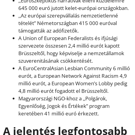
,,Euroszkeptikus narratívák elleni küzdelemre’’
645 000 euró jutott kelet-európai országokban.
,,Az európai szerepvállalás nemzetietlenné
tételét’’ Németországban 415 000 euróval
támogatták az adófizetők.
A Union of European Federalists és ifjúsági
szervezete összesen 2,4 millió eurót kapott
Brüsszeltől, hogy képviselje a nemzetállamok
szuverenitásának csökkentését.
A EuroCentralAsian Lesbian Community 6 millió
eurót, a European Network Against Racism 4,9
millió eurót, a European Women’s Lobby pedig
4,8 millió eurót fogadott el Brüsszeltől.
Magyarországi NGO-khoz a ,,Polgárok,
Egyenlőség, Jogok és Értékek’’ program
keretében 41 millió euró érkezett.
A jelentés legfontosabb