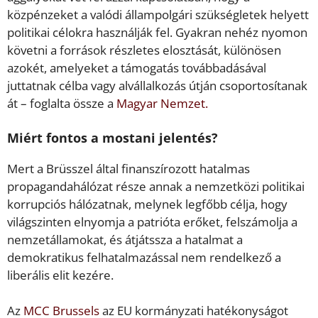
közpénzeket a valódi állampolgári szükségletek helyett
politikai célokra használják fel. Gyakran nehéz nyomon
követni a források részletes elosztását, különösen
azokét, amelyeket a támogatás továbbadásával
juttatnak célba vagy alvállalkozás útján csoportosítanak
át – foglalta össze a
Magyar Nemzet.
Miért fontos a mostani jelentés?
Mert a Brüsszel által finanszírozott hatalmas
propagandahálózat része annak a nemzetközi politikai
korrupciós hálózatnak, melynek legfőbb célja, hogy
világszinten elnyomja a patrióta erőket, felszámolja a
nemzetállamokat, és átjátssza a hatalmat a
demokratikus felhatalmazással nem rendelkező a
liberális elit kezére.
Az
MCC Brussels
az EU kormányzati hatékonyságot