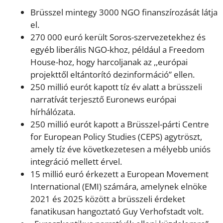
Brüsszel mintegy 3000 NGO finanszírozását látja
el.
270 000 euró került Soros-szervezetekhez és
egyéb liberális NGO-khoz, például a Freedom
House-hoz, hogy harcoljanak az ,,európai
projekttől eltántorító dezinformáció’’ ellen.
250 millió eurót kapott tíz év alatt a brüsszeli
narratívát terjesztő Euronews európai
hírhálózata.
250 millió eurót kapott a Brüsszel-párti Centre
for European Policy Studies (CEPS) agytröszt,
amely tíz éve következetesen a mélyebb uniós
integráció mellett érvel.
15 millió euró érkezett a European Movement
International (EMI) számára, amelynek elnöke
2021 és 2025 között a brüsszeli érdeket
fanatikusan hangoztató Guy Verhofstadt volt.