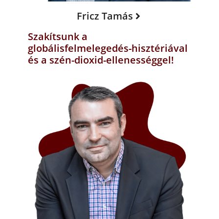
Fricz Tamás
Szakítsunk a
globálisfelmelegedés-hisztériával
és a szén-dioxid-ellenességgel!