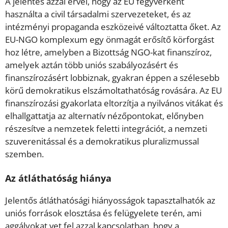
A jelentés azzal érvel, hogy az EU fegyverként
használta a civil társadalmi szervezeteket, és az
intézményi propaganda eszközeivé változtatta őket. Az
EU-NGO komplexum egy önmagát erősítő körforgást
hoz létre, amelyben a Bizottság NGO-kat finanszíroz,
amelyek aztán több uniós szabályozásért és
finanszírozásért lobbiznak, gyakran éppen a szélesebb
körű demokratikus elszámoltathatóság rovására. Az EU
finanszírozási gyakorlata eltorzítja a nyilvános vitákat és
elhallgattatja az alternatív nézőpontokat, előnyben
részesítve a nemzetek feletti integrációt, a nemzeti
szuverenitással és a demokratikus pluralizmussal
szemben.
Az átláthatóság hiánya
Jelentős átláthatósági hiányosságok tapasztalhatók az
uniós források elosztása és felügyelete terén, ami
aggályokat vet fel azzal kapcsolatban, hogy a