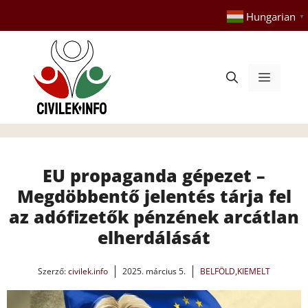
Kilépés
Hungarian
▼
a
tartalomba
Menü
EU propaganda gépezet –
Megdöbbentő jelentés tárja fel
az adófizetők pénzének arcátlan
elherdálását
Szerző:
civilek.info
2025. március 5.
BELFÖLD
,
KIEMELT