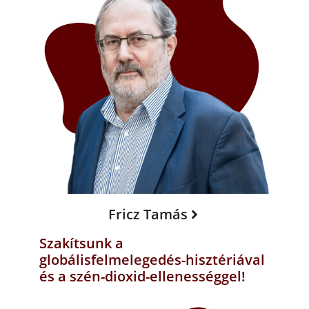
Fricz Tamás
Szakítsunk a
globálisfelmelegedés-hisztériával
és a szén-dioxid-ellenességgel!