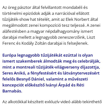
Az öreg pásztor által felvillantott mondabéli és
történelmi epizódok adják a narrációval ellátott
tűzijáték-show hat tételét, amit az Elek Norbert által
megálmodott zenei kompozíció tesz teljessé. A zenei
aláfestésben a magyar népdalhagyomány ismert
darabjai mellett a legnagyobb zeneszerzőink, Liszt
Ferenc és Kodály Zoltán darabjai is felsejlenek.
Európa legnagyobb tűzijátékát ezúttal is olyan
ismert szakemberek álmodták meg és celebrálják,
mint a montreali tűzijáték-világverseny díjazottja,
Seres Anikó, a fényfestésért és látványtervezésért
felelős Besnyő Dániel, valamint a művészeti
koncepciót előkészítő Iványi Árpád és Réti
Barnabás.
Az alkotókkal készített exkluzív videó alább tekinthető