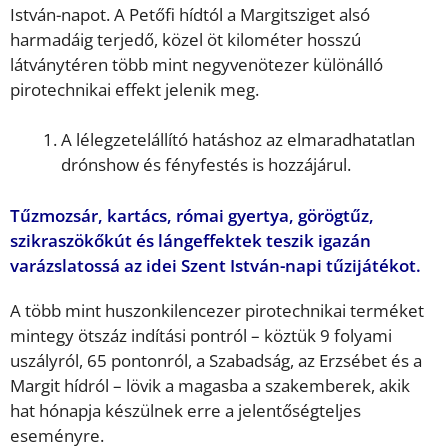
István-napot. A Petőfi hídtól a Margitsziget alsó
harmadáig terjedő, közel öt kilométer hosszú
látványtéren több mint negyvenötezer különálló
pirotechnikai effekt jelenik meg.
A lélegzetelállító hatáshoz az elmaradhatatlan
drónshow és fényfestés is hozzájárul.
Tűzmozsár, kartács, római gyertya, görögtűz,
szikraszökőkút és lángeffektek teszik igazán
varázslatossá az idei Szent István-napi tűzijátékot.
A több mint huszonkilencezer pirotechnikai terméket
mintegy ötszáz indítási pontról – köztük 9 folyami
uszályról, 65 pontonról, a Szabadság, az Erzsébet és a
Margit hídról – lövik a magasba a szakemberek, akik
hat hónapja készülnek erre a jelentőségteljes
eseményre.