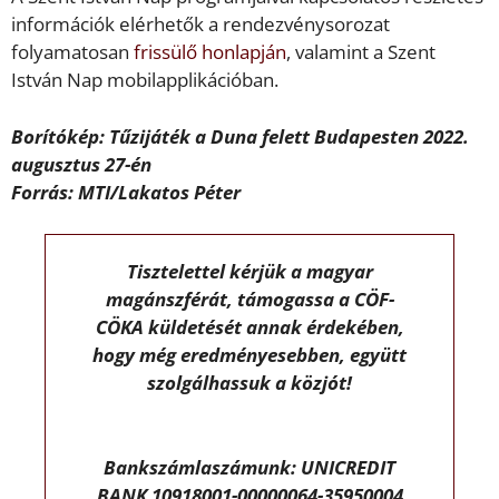
információk elérhetők a rendezvénysorozat
folyamatosan
frissülő honlapján
, valamint a Szent
István Nap mobilapplikációban.
Borítókép: Tűzijáték a Duna felett Budapesten 2022.
augusztus 27-én
Forrás: MTI/Lakatos Péter
Tisztelettel kérjük a magyar
magánszférát, támogassa a CÖF-
CÖKA küldetését annak érdekében,
hogy még eredményesebben, együtt
szolgálhassuk a közjót!
Bankszámlaszámunk: UNICREDIT
BANK 10918001-00000064-35950004