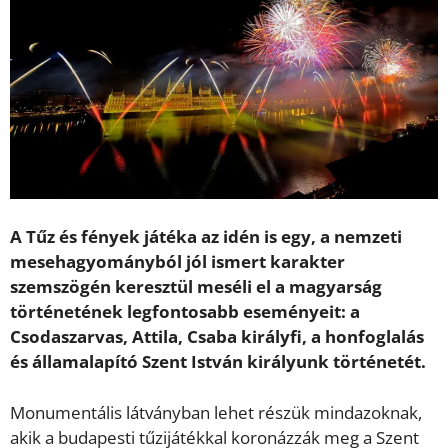
A Tűz és fények játéka az idén is egy, a nemzeti
mesehagyományból jól ismert karakter
szemszögén keresztül meséli el a magyarság
történetének legfontosabb eseményeit: a
Csodaszarvas, Attila, Csaba királyfi, a honfoglalás
és államalapító Szent István királyunk történetét.
Monumentális látványban lehet részük mindazoknak,
akik a budapesti tűzijátékkal koronázzák meg a Szent