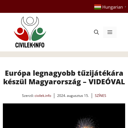
Kilépés
Hungarian
▼
a
tartalomba
Menü
Európa legnagyobb tűzijátékára
készül Magyarország – VIDEÓVAL
Szerző:
civilek.info
2024. augusztus 15.
SZÍNES