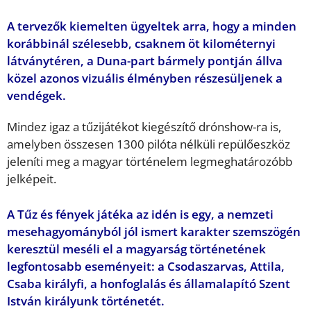
A tervezők kiemelten ügyeltek arra, hogy a minden
korábbinál szélesebb, csaknem öt kilométernyi
látványtéren, a Duna-part bármely pontján állva
közel azonos vizuális élményben részesüljenek a
vendégek.
Mindez igaz a tűzijátékot kiegészítő drónshow-ra is,
amelyben összesen 1300 pilóta nélküli repülőeszköz
jeleníti meg a magyar történelem legmeghatározóbb
jelképeit.
A Tűz és fények játéka az idén is egy, a nemzeti
mesehagyományból jól ismert karakter szemszögén
keresztül meséli el a magyarság történetének
legfontosabb eseményeit: a Csodaszarvas, Attila,
Csaba királyfi, a honfoglalás és államalapító Szent
István királyunk történetét.