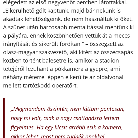
elégedett az első negyvenöt percben látottakkal.
„Elkerülhető gólt kaptunk, majd bár nekünk is
akadtak lehetőségeink, de nem használtuk ki őket.
A szünet után harcosabb mentalitással mentünk ki
a pályára, ennek köszönhetően vettük át a meccs
irányítását és sikerült fordítani” – összegzett az
olasz-magyar szakvezető, aki kitért az összecsapás
közben történt balesetre is, amikor a stadion
tetejéről lezuhant a pókkamera a gyepre, ami
néhány méterrel éppen elkerülte az oldalvonal
mellett tartózkodó operatőrt.
„
Megmondom őszintén, nem láttam pontosan,
hogy mi volt, csak a nagy csattanásra lettem
figyelmes. Ha egy kicsit arrébb esik a kamera,
akkor lehet, most nem tudnék önökkel,