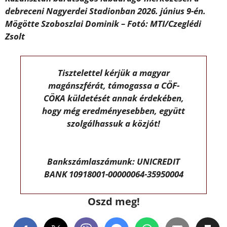
debreceni Nagyerdei Stadionban 2026. június 9-én.
Mögötte Szoboszlai Dominik – Fotó: MTI/Czeglédi
Zsolt
Tisztelettel kérjük a magyar
magánszférát, támogassa a CÖF-
CÖKA küldetését annak érdekében,
hogy még eredményesebben, együtt
szolgálhassuk a közjót!
Bankszámlaszámunk: UNICREDIT
BANK 10918001-00000064-35950004
Oszd meg!