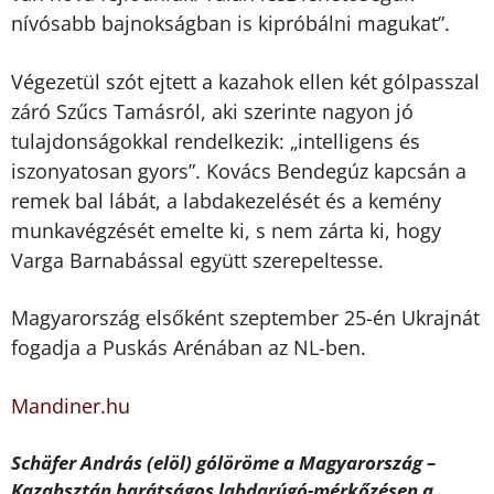
nívósabb bajnokságban is kipróbálni magukat”.
Végezetül szót ejtett a kazahok ellen két gólpasszal
záró Szűcs Tamásról, aki szerinte nagyon jó
tulajdonságokkal rendelkezik: „intelligens és
iszonyatosan gyors”. Kovács Bendegúz kapcsán a
remek bal lábát, a labdakezelését és a kemény
munkavégzését emelte ki, s nem zárta ki, hogy
Varga Barnabással együtt szerepeltesse.
Magyarország elsőként szeptember 25-én Ukrajnát
fogadja a Puskás Arénában az NL-ben.
Mandiner.hu
Schäfer András (elöl) gólöröme a Magyarország –
Kazahsztán barátságos labdarúgó-mérkőzésen a