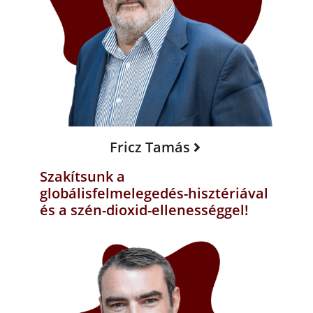
Fricz Tamás
Szakítsunk a
globálisfelmelegedés-hisztériával
és a szén-dioxid-ellenességgel!