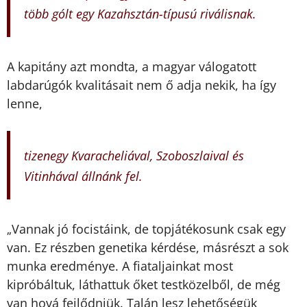
több gólt egy Kazahsztán-típusú riválisnak.
A kapitány azt mondta, a magyar válogatott
labdarúgók kvalitásait nem ő adja nekik, ha így
lenne,
tizenegy Kvaracheliával, Szoboszlaival és
Vitinhával állnánk fel.
Vannak jó focistáink, de topjátékosunk csak egy
„
van. Ez részben genetika kérdése, másrészt a sok
munka eredménye. A fiataljainkat most
kipróbáltuk, láthattuk őket testközelből, de még
van hová fejlődniük. Talán lesz lehetőségük