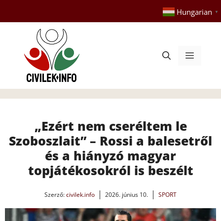
Kilépés
Hungarian
▼
a
tartalomba
Menü
„Ezért nem cseréltem le
Szoboszlait” – Rossi a balesetről
és a hiányzó magyar
topjátékosokról is beszélt
Szerző:
civilek.info
2026. június 10.
SPORT