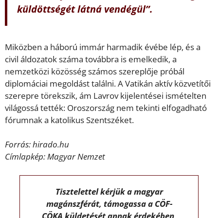
küldöttségét látná vendégül”.
Miközben a háború immár harmadik évébe lép, és a
civil áldozatok száma továbbra is emelkedik, a
nemzetközi közösség számos szereplője próbál
diplomáciai megoldást találni. A Vatikán aktív közvetítői
szerepre törekszik, ám Lavrov kijelentései ismételten
világossá tették: Oroszország nem tekinti elfogadható
fórumnak a katolikus Szentszéket.
Forrás: hirado.hu
Címlapkép: Magyar Nemzet
Tisztelettel kérjük a magyar
magánszférát, támogassa a CÖF-
CÖKA küldetését annak érdekében,