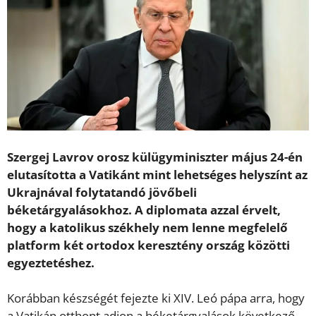
Szergej Lavrov orosz külügyminiszter május 24-én
elutasította a Vatikánt mint lehetséges helyszínt az
Ukrajnával folytatandó jövőbeli
béketárgyalásokhoz. A diplomata azzal érvelt,
hogy a katolikus székhely nem lenne megfelelő
platform két ortodox keresztény ország közötti
egyeztetéshez.
Korábban készségét fejezte ki XIV. Leó pápa arra, hogy
a Vatikán otthont adjon a béketárgyalások következő