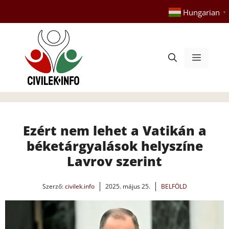
Kilépés
Hungarian
▼
a
tartalomba
Menü
Ezért nem lehet a Vatikán a
béketárgyalások helyszíne
Lavrov szerint
Szerző:
civilek.info
2025. május 25.
BELFÖLD