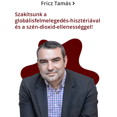
Fricz Tamás
Szakítsunk a
globálisfelmelegedés-hisztériával
és a szén-dioxid-ellenességgel!