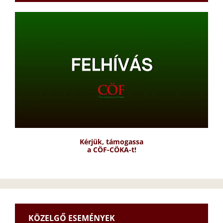
Kérjük, támogassa
a CÖF-CÖKA-t!
KÖZELGŐ ESEMÉNYEK