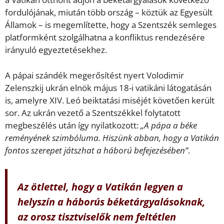
fordulójának, miután több ország – köztük az Egyesült
Államok – is megemlítette, hogy a Szentszék semleges
platformként szolgálhatna a konfliktus rendezésére
irányuló egyeztetésekhez.
A pápai szándék megerősítést nyert Volodimir
Zelenszkij ukrán elnök május 18-i vatikáni látogatásán
is, amelyre XIV. Leó beiktatási miséjét követően került
sor. Az ukrán vezető a Szentszékkel folytatott
megbeszélés után így nyilatkozott:
„A pápa a béke
reményének szimbóluma. Hiszünk abban, hogy a Vatikán
fontos szerepet játszhat a háború befejezésében”
.
Az ötlettel, hogy a Vatikán legyen a
helyszín a háborús béketárgyalásoknak,
az orosz tisztviselők nem feltétlen