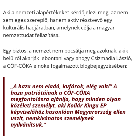
Aki a nemzeti alapértékeket kérdőjelezi meg, az nem
semleges szereplő, hanem aktív résztvevő egy
kulturális hadjáratban, amelynek célja a magyar
nemzettudat fellazítása.
Egy biztos: a nemzet nem bocsátja meg azoknak, akik
belülről akarják lebontani vagy ahogy Csizmadia László,
a CÖF-CÖKA elnöke fogalmazott blogbejegyzésében:
„A haza nem eladó, kufárok, elég volt!
” A
haza patriótáinak a CÖF-CÖKA
megfontolásra ajánlja, hogy minden olyan
közéleti személyt, aki Kollár Kinga EP
képviselőhöz hasonlóan Magyarország ellen
uszít, nemkívánatos személynek
nyilvánítsuk.”