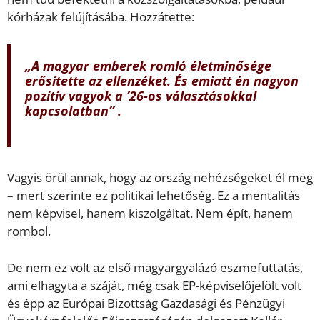
kórházak felújításába. Hozzátette:
„A magyar emberek romló életminősége
erősítette az ellenzéket. És emiatt én nagyon
pozitív vagyok a ’26-os választásokkal
kapcsolatban” .
Vagyis örül annak, hogy az ország nehézségeket él meg
– mert szerinte ez politikai lehetőség. Ez a mentalitás
nem képvisel, hanem kiszolgáltat. Nem épít, hanem
rombol.
De nem ez volt az első magyargyalázó eszmefuttatás,
ami elhagyta a száját, még csak EP-képviselőjelölt volt
és épp az Európai Bizottság Gazdasági és Pénzügyi