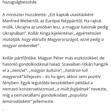
hazugságbeszéde.
A miniszter hozzátette: „Ezt kapták utasításként
Manfred Webertől, az Európai Néppárttól. Ha rajtuk
múlik, Ukrajna az unióban lesz, a magyar katonák pedig
Ukrajnában”. Kollár Kinga kijelentései
„egyértelműen
mutatják, hogy elárulta Magyarországot, ezzel pedig a
magyar embereket”
.​
Kollár pártfőnöke, Magyar Péter más eszközökkel, de
hasonló gondolkodással halad. Szavaiban ritkán hangzik
el a
„nemzet”,
„magyar kultúra”, „határon túli
magyarok”
kifejezés – és ha igen, akkor sem pozitív
fényben. Egyik legutóbbi beszédében például a
nemzeti konzervativizmust
„a múlt foglyának”
nevezte,
míg a nemzetállami gondolkodást
„populista
lemaradásként”
jellemezte.