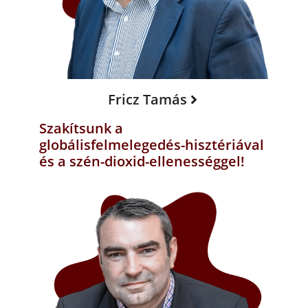
Fricz Tamás
Szakítsunk a
globálisfelmelegedés-hisztériával
és a szén-dioxid-ellenességgel!