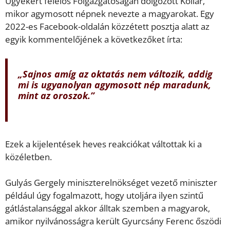
Ügyekért felelős Főigazgatóságán dolgozott Kollár,
mikor agymosott népnek nevezte a magyarokat. Egy
2022-es Facebook-oldalán közzétett posztja alatt az
egyik kommentelőjének a következőket írta:
„Sajnos amíg az oktatás nem változik, addig
mi is ugyanolyan agymosott nép maradunk,
mint az oroszok.”
Ezek a kijelentések heves reakciókat váltottak ki a
közéletben.
Gulyás Gergely miniszterelnökséget vezető miniszter
például úgy fogalmazott, hogy utoljára ilyen szintű
gátlástalansággal akkor álltak szemben a magyarok,
amikor nyilvánosságra került Gyurcsány Ferenc őszödi