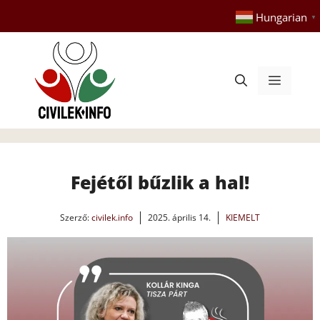
Kilépés
Hungarian
▼
a
tartalomba
Menü
​Fejétől bűzlik a hal!
Szerző:
civilek.info
2025. április 14.
KIEMELT