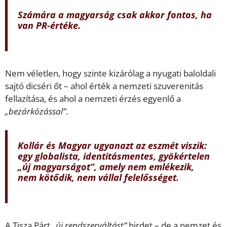
Számára a magyarság csak akkor fontos, ha
van PR-értéke.
Nem véletlen, hogy szinte kizárólag a nyugati baloldali
sajtó dicséri őt – ahol érték a nemzeti szuverenitás
fellazítása, és ahol a nemzeti érzés egyenlő a
„bezárkózással”
.
Kollár és Magyar ugyanazt az eszmét viszik:
egy globalista, identitásmentes, gyökértelen
„új magyarságot”
, amely nem emlékezik,
nem kötődik, nem vállal felelősséget.
A Tisza Párt
„új rendszerváltást”
hirdet – de a nemzet és