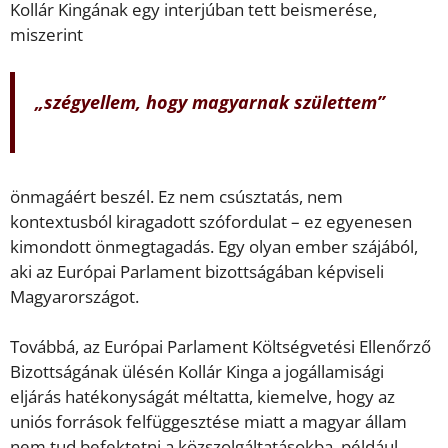
Kollár Kingának egy interjúban tett beismerése,
miszerint
„szégyellem, hogy magyarnak születtem”
önmagáért beszél. Ez nem csúsztatás, nem
kontextusból kiragadott szófordulat – ez egyenesen
kimondott önmegtagadás. Egy olyan ember szájából,
aki az Európai Parlament bizottságában képviseli
Magyarországot.
Továbbá, az Európai Parlament Költségvetési Ellenőrző
Bizottságának ülésén Kollár Kinga a jogállamisági
eljárás hatékonyságát méltatta, kiemelve, hogy az
uniós források felfüggesztése miatt a magyar állam
nem tud befektetni a közszolgáltatásokba, például