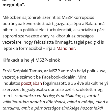
megoldja”.
Miközben sajtóhírek szerint az MSZP korrupciós
botrányba keveredett pártigazgatója épp a Balatonnál
piheni ki a politikai élet turbulenciáit, a szocialista párt
soproni szervezete annyira kiborult az országos
vezetésre, hogy feloszlatta önmagát, tagjai pedig ki is
léptek a formációból – írja a
Mandiner.
Kifakadt a helyi MSZP-elnök
Erről Széplaki Tamás, az MSZP veterán helyi politikusa,
vezetője számolt be Facebook-oldalán. Mint
indulatos
posztjában
fogalmazott, a 35 éve alakult helyi
szervezet legsúlyosabb döntése azért született meg,
mert
„számunkra emberileg és politikailag egyaránt
vállalhatatlan annak a döntésnek, mind a módja, mind a
tartalma, amit a párt országos elnöksége hozott Jakál