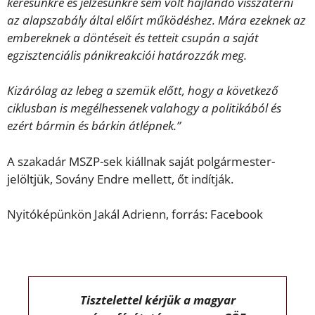
kérésünkre és jelzésünkre sem volt hajlandó visszatérni
az alapszabály által előírt működéshez. Mára ezeknek az
embereknek a döntéseit és tetteit csupán a saját
egzisztenciális pánikreakciói határozzák meg.
Kizárólag az lebeg a szemük előtt, hogy a következő
ciklusban is megélhessenek valahogy a politikából és
ezért bármin és bárkin átlépnek.”
A szakadár MSZP-sek kiállnak saját polgármester-
jelöltjük, Sovány Endre mellett, őt indítják.
Nyitóképünkön Jakál Adrienn, forrás: Facebook
Tisztelettel kérjük a magyar