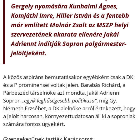
Gergely nyomására Kunhalmi Ágnes,
Komjáthi Imre, Hiller István és a fentebb
már említett Molnár Zsolt az MSZP helyi
szervezetének akarata ellenére Jakál
Adriennt
indítják
Sopron polgármester-
jelöltjeként.
A közös aspiráns bemutatásakor egyébként csak a DK
és a P prominensei voltak jelen. Barabás Richárd, a
Párbeszéd társelnöke azt mondta, Jakál Adrienn
Sopron
„egyik leghűségesebb politikusa”
, míg Gy.
Németh Erzsébet, a DK alelnöke arról értekezett, hogy
a jelölt harcosan, környezettudatosan áll ki a soproniak
számára fontos ügyekért.
Gyengekezűnek tartják Karácsonyt