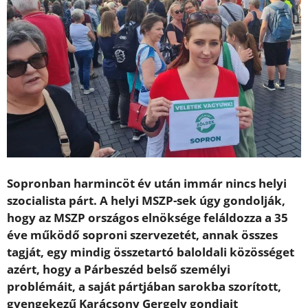
Sopronban harmincöt év után immár nincs helyi
szocialista párt. A helyi MSZP-sek úgy gondolják,
hogy az MSZP országos elnöksége feláldozza a 35
éve működő soproni szervezetét, annak összes
tagját, egy mindig összetartó baloldali közösséget
azért, hogy a Párbeszéd belső személyi
problémáit, a saját pártjában sarokba szorított,
gyengekezű Karácsony Gergely gondjait