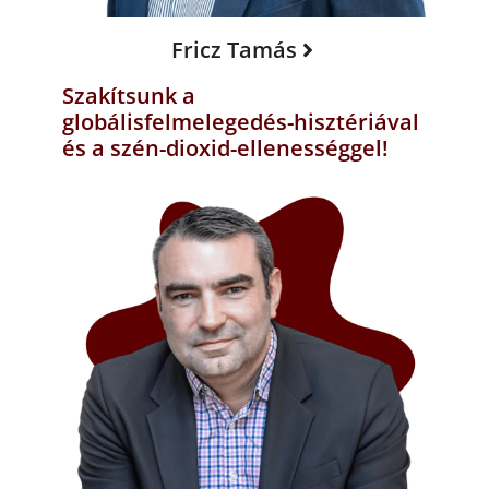
Fricz Tamás
Szakítsunk a
globálisfelmelegedés-hisztériával
és a szén-dioxid-ellenességgel!