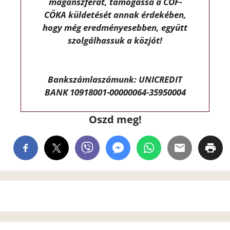
magánszférát, támogassa a CÖF-
CÖKA küldetését annak érdekében,
hogy még eredményesebben, együtt
szolgálhassuk a közjót!
Bankszámlaszámunk: UNICREDIT
BANK 10918001-00000064-35950004
Oszd meg!