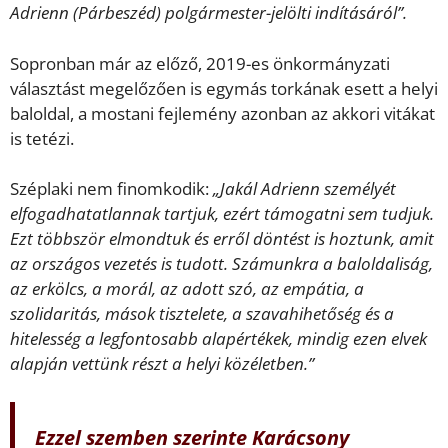
Adrienn (Párbeszéd) polgármester-jelölti indításáról”.
Sopronban már az előző, 2019-es önkormányzati
választást megelőzően is egymás torkának esett a helyi
baloldal, a mostani fejlemény azonban az akkori vitákat
is tetézi.
Széplaki nem finomkodik:
„Jakál Adrienn személyét
elfogadhatatlannak tartjuk, ezért támogatni sem tudjuk.
Ezt többször elmondtuk és erről döntést is hoztunk, amit
az országos vezetés is tudott. Számunkra a baloldaliság,
az erkölcs, a morál, az adott szó, az empátia, a
szolidaritás, mások tisztelete, a szavahihetőség és a
hitelesség a legfontosabb alapértékek, mindig ezen elvek
alapján vettünk részt a helyi közéletben.”
Ezzel szemben szerinte Karácsony