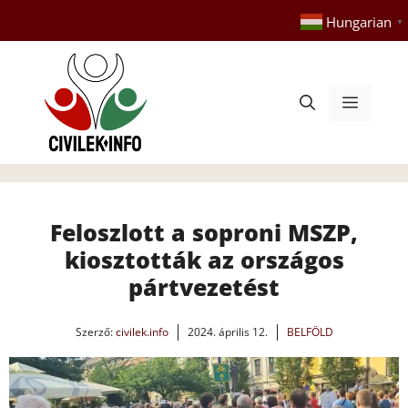
Kilépés
Hungarian
▼
a
tartalomba
Menü
Feloszlott a soproni MSZP,
kiosztották az országos
pártvezetést
Szerző:
civilek.info
2024. április 12.
BELFÖLD