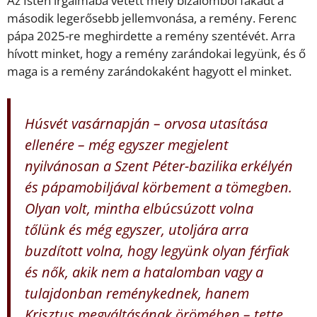
Az Isten irgalmába vetett mély bizalomból fakadt a
második legerősebb jellemvonása, a remény. Ferenc
pápa 2025-re meghirdette a remény szentévét. Arra
hívott minket, hogy a remény zarándokai legyünk, és ő
maga is a remény zarándokaként hagyott el minket.
Húsvét vasárnapján – orvosa utasítása
ellenére – még egyszer megjelent
nyilvánosan a Szent Péter-bazilika erkélyén
és pápamobiljával körbement a tömegben.
Olyan volt, mintha elbúcsúzott volna
tőlünk és még egyszer, utoljára arra
buzdított volna, hogy legyünk olyan férfiak
és nők, akik nem a hatalomban vagy a
tulajdonban reménykednek, hanem
Krisztus megváltásának örömében – tette