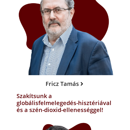
Fricz Tamás
Szakítsunk a
globálisfelmelegedés-hisztériával
és a szén-dioxid-ellenességgel!