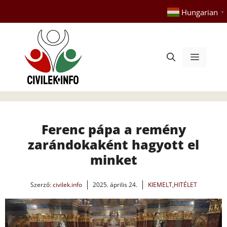
Kilépés
Hungarian
▼
a
tartalomba
Menü
Ferenc pápa a remény
zarándokaként hagyott el
minket
Szerző:
civilek.info
2025. április 24.
KIEMELT
,
HITÉLET