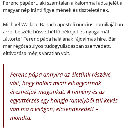
Ferenc pápáért, aki számtalan alkalommal adta jelét a
magyar nép iránti figyelmének és tiszteletének.
Michael Wallace Banach apostoli nuncius homíliájában
arról beszélt: húsvéthétfő békéjét és nyugalmát
„áttörte” Ferenc pápa halálának fájdalmas híre. Bár
már régóta súlyos tüdőgyulladásban szenvedett,
eltávozása mégis váratlan volt.
Ferenc pápa annyira az életünk részévé
vált, hogy halála miatt elhagyottnak
érezhetjük magunkat. A remény és az
együttérzés egy hangja (amelyből túl kevés
van ma a világon) elcsendesedett –
mondta.