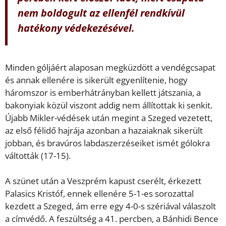
nem boldogult az ellenfél rendkívül
hatékony védekezésével.
Minden góljáért alaposan megküzdött a vendégcsapat
és annak ellenére is sikerült egyenlítenie, hogy
háromszor is emberhátrányban kellett játszania, a
bakonyiak közül viszont addig nem állítottak ki senkit.
Újabb Mikler-védések után megint a Szeged vezetett,
az első félidő hajrája azonban a hazaiaknak sikerült
jobban, és bravúros labdaszerzéseiket ismét gólokra
váltották (17-15).
A szünet után a Veszprém kapust cserélt, érkezett
Palasics Kristóf, ennek ellenére 5-1-es sorozattal
kezdett a Szeged, ám erre egy 4-0-s szériával válaszolt
a címvédő. A feszültség a 41. percben, a Bánhidi Bence