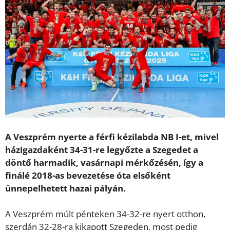
A Veszprém nyerte a férfi kézilabda NB I-et, mivel
házigazdaként 34-31-re legyőzte a Szegedet a
döntő harmadik, vasárnapi mérkőzésén, így a
finálé 2018-as bevezetése óta elsőként
ünnepelhetett hazai pályán.
A Veszprém múlt pénteken 34-32-re nyert otthon,
szerdán 32-28-ra kikapott Szegeden, most pedig