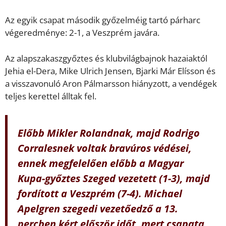
Az egyik csapat második győzelméig tartó párharc
végeredménye: 2-1, a Veszprém javára.
Az alapszakaszgyőztes és klubvilágbajnok hazaiaktól
Jehia el-Dera, Mike Ulrich Jensen, Bjarki Már Elísson és
a visszavonuló Aron Pálmarsson hiányzott, a vendégek
teljes kerettel álltak fel.
Előbb Mikler Rolandnak, majd Rodrigo
Corralesnek voltak bravúros védései,
ennek megfelelően előbb a Magyar
Kupa-győztes Szeged vezetett (1-3), majd
fordított a Veszprém (7-4). Michael
Apelgren szegedi vezetőedző a 13.
percben kért először időt, mert csapata