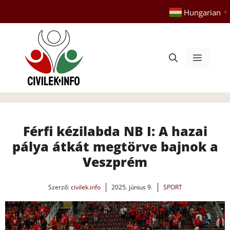
Kilépés
Hungarian
▼
a
tartalomba
Menü
Férfi kézilabda NB I: A hazai
pálya átkát megtörve bajnok a
Veszprém
Szerző:
civilek.info
2025. június 9.
SPORT