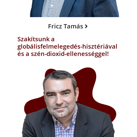
Fricz Tamás
Szakítsunk a
globálisfelmelegedés-hisztériával
és a szén-dioxid-ellenességgel!