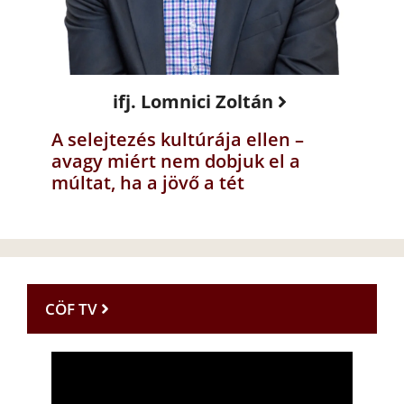
ifj. Lomnici Zoltán
A selejtezés kultúrája ellen –
avagy miért nem dobjuk el a
múltat, ha a jövő a tét
CÖF TV