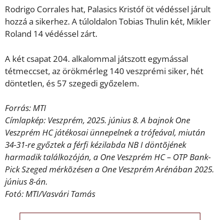
Rodrigo Corrales hat, Palasics Kristóf öt védéssel járult
hozzá a sikerhez. A túloldalon Tobias Thulin két, Mikler
Roland 14 védéssel zárt.
A két csapat 204. alkalommal játszott egymással
tétmeccset, az örökmérleg 140 veszprémi siker, hét
döntetlen, és 57 szegedi győzelem.
Forrás: MTI
Címlapkép: Veszprém, 2025. június 8. A bajnok One
Veszprém HC játékosai ünnepelnek a trófeával, miután
34-31-re győztek a férfi kézilabda NB I döntõjének
harmadik találkozóján, a One Veszprém HC – OTP Bank-
Pick Szeged mérkõzésen a One Veszprém Arénában 2025.
június 8-án.
Fotó: MTI/Vasvári Tamás