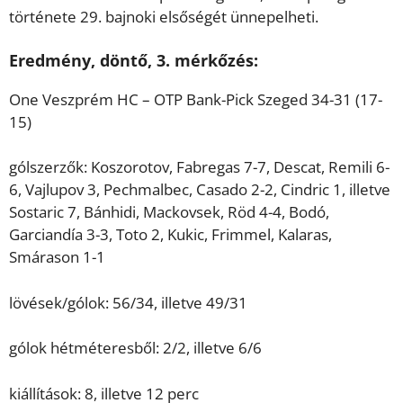
története 29. bajnoki elsőségét ünnepelheti.
Eredmény, döntő, 3. mérkőzés:
One Veszprém HC – OTP Bank-Pick Szeged 34-31 (17-
15)
gólszerzők: Koszorotov, Fabregas 7-7, Descat, Remili 6-
6, Vajlupov 3, Pechmalbec, Casado 2-2, Cindric 1, illetve
Sostaric 7, Bánhidi, Mackovsek, Röd 4-4, Bodó,
Garciandía 3-3, Toto 2, Kukic, Frimmel, Kalaras,
Smárason 1-1
lövések/gólok: 56/34, illetve 49/31
gólok hétméteresből: 2/2, illetve 6/6
kiállítások: 8, illetve 12 perc