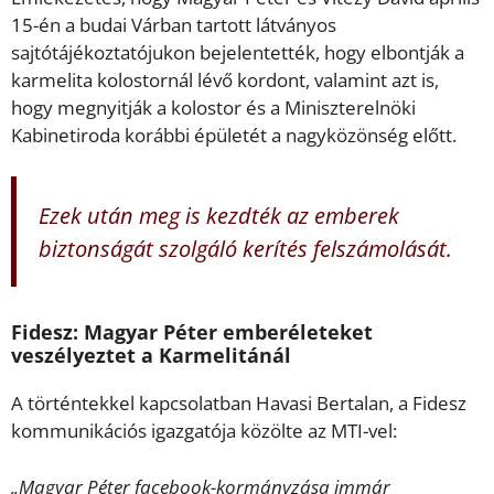
15-én a budai Várban tartott látványos
sajtótájékoztatójukon bejelentették, hogy elbontják a
karmelita kolostornál lévő kordont, valamint azt is,
hogy megnyitják a kolostor és a Miniszterelnöki
Kabinetiroda korábbi épületét a nagyközönség előtt.
Ezek után meg is kezdték az emberek
biztonságát szolgáló kerítés felszámolását.
Fidesz: Magyar Péter emberéleteket
veszélyeztet a Karmelitánál
A történtekkel kapcsolatban Havasi Bertalan, a Fidesz
kommunikációs igazgatója közölte az MTI-vel:
„Magyar Péter facebook-kormányzása immár