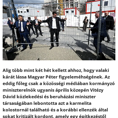
Alig több mint két hét kellett ahhoz, hogy valaki
kárát lássa Magyar Péter figyeleméhségének. Az
eddig főleg csak a közösségi médiában kormányzó
miniszterelnök ugyanis április közepén Vitézy
Dávid közlekedési és beruházási miniszter
társaságában lebontotta azt a karmelita
kolostornál található és a korábbi ellenzék által
sokat kritizált kordont, amely egy építkezéstől