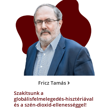
Fricz Tamás
Szakítsunk a
globálisfelmelegedés-hisztériával
és a szén-dioxid-ellenességgel!