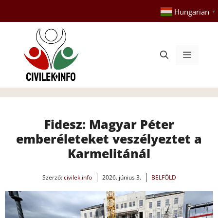
Kilépés
Hungarian
▼
a
tartalomba
Menü
Fidesz: Magyar Péter
emberéleteket veszélyeztet a
Karmelitánál
Szerző:
civilek.info
2026. június 3.
BELFÖLD