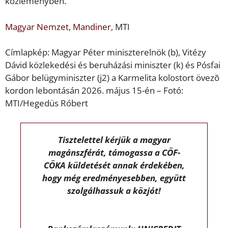
közleményben.
Magyar Nemzet
,
Mandiner
, MTI
Címlapkép: Magyar Péter miniszterelnök (b), Vitézy
Dávid közlekedési és beruházási miniszter (k) és Pósfai
Gábor belügyminiszter (j2) a Karmelita kolostort övezõ
kordon lebontásán 2026. május 15-én – Fotó:
MTI/Hegedüs Róbert
Tisztelettel kérjük a magyar
magánszférát, támogassa a CÖF-
CÖKA küldetését annak érdekében,
hogy még eredményesebben, együtt
szolgálhassuk a közjót!