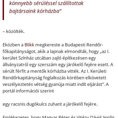
könnyebb sérüléssel szállítottak
bajtársaink kórházba”
– közölték.
Eközben a
Blikk
megkereste a Budapesti Rendőr-
főkapitányságot, akik a lapnak elmondták, hogy „az I.
kerület Színház utcában zajló építkezésen egy
állványzatról egy szerszám egy járókelő fejére esett. A
sérült férfit a mentők kórházba vitték. Az I. Kerületi
Rendőrkapitányság foglalkozás körében elkövetett
veszélyeztetés vétség gyanúja miatt indít eljárást”. A
portál információi szerint
egy racsnis dugókulcs zuhant a járókelő fejére.
Emlékezetes, hogy Magyar Péter és Vitézy Dávid április