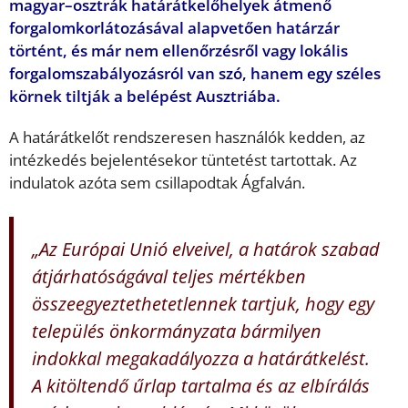
magyar–osztrák határátkelőhelyek átmenő
forgalomkorlátozásával alapvetően határzár
történt, és már nem ellenőrzésről vagy lokális
forgalomszabályozásról van szó, hanem egy széles
körnek tiltják a belépést Ausztriába.
A határátkelőt rendszeresen használók kedden, az
intézkedés bejelentésekor tüntetést tartottak. Az
indulatok azóta sem csillapodtak Ágfalván.
„Az Európai Unió elveivel, a határok szabad
átjárhatóságával teljes mértékben
összeegyeztethetetlennek tartjuk, hogy egy
település önkormányzata bármilyen
indokkal megakadályozza a határátkelést.
A kitöltendő űrlap tartalma és az elbírálás