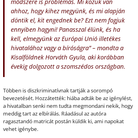
módszere is problémás. Mi közük van
ahhoz, hogy kihez megyünk, és mi alapján
döntik el, kit engednek be? Ezt nem fogjuk
ennyiben hagyni! Panasszal élünk, és ha
kell, elmegyünk az Európai Unió illetékes
hivatalához vagy a bíróságra” – mondta a
Kisalföldnek Horváth Gyula, aki korábban
évekig dolgozott a szomszédos országban.
Többen is diszkriminatívnak tartják a sorompó
bevezetését. Hozzátették: hiába adták be az igénylést,
a hivatalban senki nem tudta megmondani nekik, hogy
meddig tart az elbírálás. Ráadásul az autóra
ragasztandó matricát postán küldik ki, ami napokat
vehet igénybe.