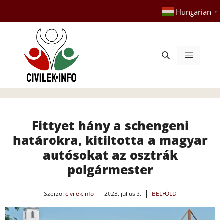
Kilépés
Hungarian
▼
a
tartalomba
Menü
Fittyet hány a schengeni
határokra, kitiltotta a magyar
autósokat az osztrák
polgármester
Szerző:
civilek.info
2023. július 3.
BELFÖLD