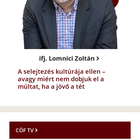
ifj. Lomnici Zoltán
A selejtezés kultúrája ellen –
avagy miért nem dobjuk el a
múltat, ha a jövő a tét
CÖF TV