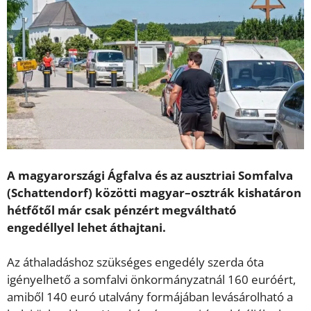
A magyarországi Ágfalva és az ausztriai Somfalva
(Schattendorf) közötti magyar–osztrák kishatáron
hétfőtől már csak pénzért megváltható
engedéllyel lehet áthajtani.
Az áthaladáshoz szükséges engedély szerda óta
igényelhető a somfalvi önkormányzatnál 160 euróért,
amiből 140 euró utalvány formájában levásárolható a