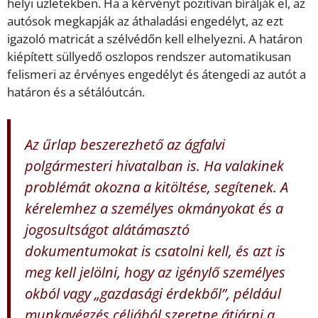
helyi üzletekben. Ha a kérvényt pozitívan bírálják el, az
autósok megkapják az áthaladási engedélyt, az ezt
igazoló matricát a szélvédőn kell elhelyezni. A határon
kiépített süllyedő oszlopos rendszer automatikusan
felismeri az érvényes engedélyt és átengedi az autót a
határon és a sétálóutcán.
Az űrlap beszerezhető az ágfalvi
polgármesteri hivatalban is. Ha valakinek
problémát okozna a kitöltése, segítenek. A
kérelemhez a személyes okmányokat és a
jogosultságot alátámasztó
dokumentumokat is csatolni kell, és azt is
meg kell jelölni, hogy az igénylő személyes
okból vagy „gazdasági érdekből”, például
munkavégzés céljából szeretne átjárni a