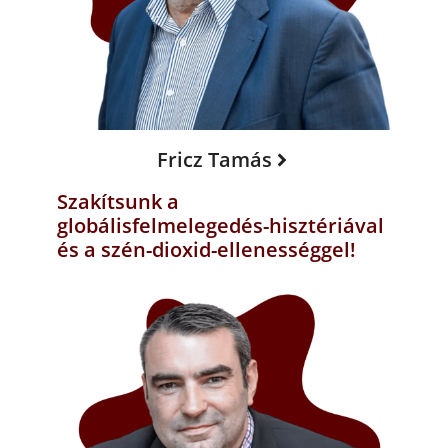
Fricz Tamás
Szakítsunk a
globálisfelmelegedés-hisztériával
és a szén-dioxid-ellenességgel!